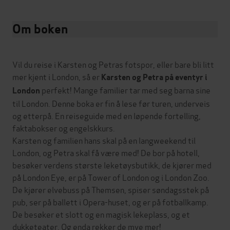
Om boken
Vil du reise i Karsten og Petras fotspor, eller bare bli litt
mer kjent i London, så er
Karsten og Petra på eventyr i
perfekt! Mange familier tar med seg barna sine
London
til London. Denne boka er fin å lese før turen, underveis
og etterpå. En reiseguide med en løpende fortelling,
faktabokser og engelskkurs.
Karsten og familien hans skal på en langweekend til
London, og Petra skal få være med! De bor på hotell,
besøker verdens største leketøysbutikk, de kjører med
på London Eye, er på Tower of London og i London Zoo.
De kjører elvebuss på Themsen, spiser søndagsstek på
pub, ser på ballett i Opera-huset, og er på fotballkamp.
De besøker et slott og en magisk lekeplass, og et
dukketeater. Og enda rekker de mye mer!