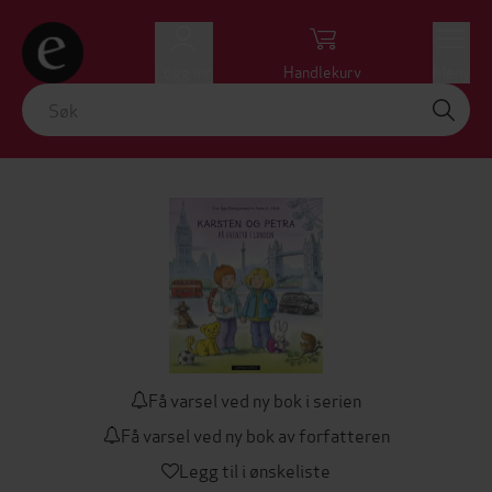
Logg inn
Handlekurv
Meny
Få varsel ved ny bok i serien
Få varsel ved ny bok av forfatteren
Legg til i ønskeliste