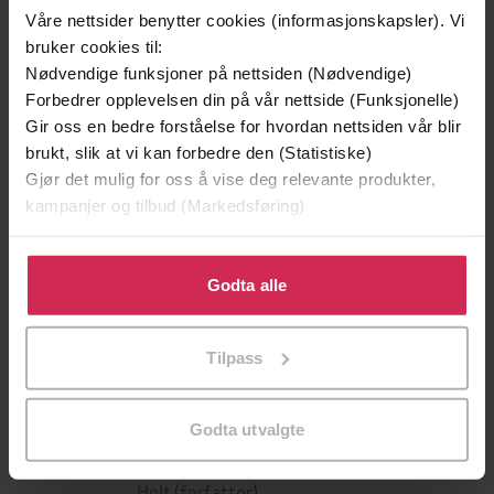
Våre nettsider benytter cookies (informasjonskapsler). Vi
bruker cookies til:
Nødvendige funksjoner på nettsiden (Nødvendige)
Forbedrer opplevelsen din på vår nettside (Funksjonelle)
Gir oss en bedre forståelse for hvordan nettsiden vår blir
brukt, slik at vi kan forbedre den (Statistiske)
Gjør det mulig for oss å vise deg relevante produkter,
kampanjer og tilbud (Markedsføring)
Klikk på «Godta alle» for å gi oss ditt samtykke til å
349,-
299,-
bruke cookies for alle disse formålene. Du kan også
Godta alle
Utskudd
Tvilen
tilpasse ditt samtykke til spesifikke formål ved å klikke
Jørn Lier Horst
Jørn Lier Horst
på «Tilpass». Du kan når som helst trekke tilbake eller
EBOK
EBOK
Tilpass
endre ditt samtykke.
Godta utvalgte
Tor Åge Bringsværd
(forfatter),
Anne G.
Forfattere
Holt
(forfatter)