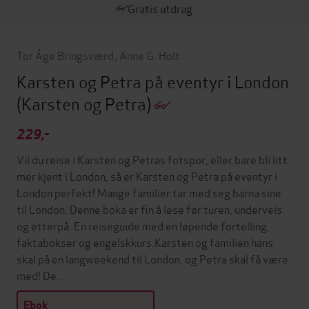
Gratis utdrag
Tor Åge Bringsværd
,
Anne G. Holt
Karsten og Petra på eventyr i London
(Karsten og Petra)
229,-
Vil du reise i Karsten og Petras fotspor, eller bare bli litt
mer kjent i London, så er Karsten og Petra på eventyr i
London perfekt! Mange familier tar med seg barna sine
til London. Denne boka er fin å lese før turen, underveis
og etterpå. En reiseguide med en løpende fortelling,
faktabokser og engelskkurs.Karsten og familien hans
skal på en langweekend til London, og Petra skal få være
med! De…
Ebok