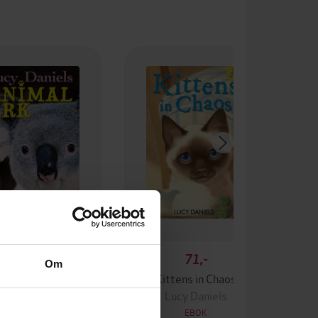
71,-
71,-
Om
alas in a Crisis
Kittens in Chaos
Lucy Daniels
Lucy Daniels
EBOK
EBOK