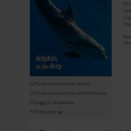
Ani
loo
pla
Man
Kan 
Kan 
Få varsel ved ny bok i serien
Få varsel ved ny bok av forfatteren
Legg til i ønskeliste
Gratis utdrag