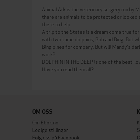
Animal Ark is the veterinary surgery run by 
there are animals to be protected or looked 
there to help.
A trip to the States is a dream come true fo
with two tame dolphins, Bob and Bing. But wh
Bing pines for company. But will Mandy's dari
work?
DOLPHIN IN THE DEEP is one of the best-l
Have you read them all?
OM OSS
Om Ebok.no
K
Ledige stillinger
S
Følg oss på Facebook
O