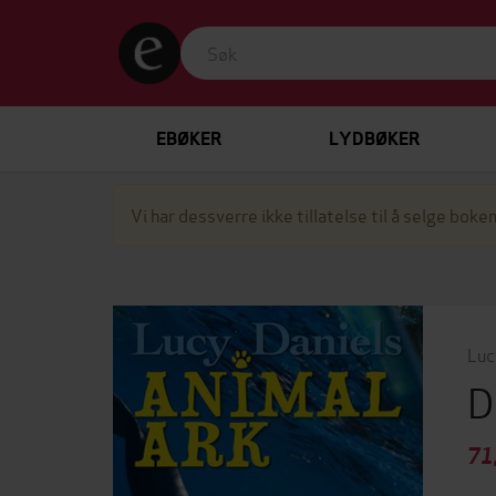
EBØKER
LYDBØKER
Vi har dessverre ikke tillatelse til å selge boken
Luc
D
71