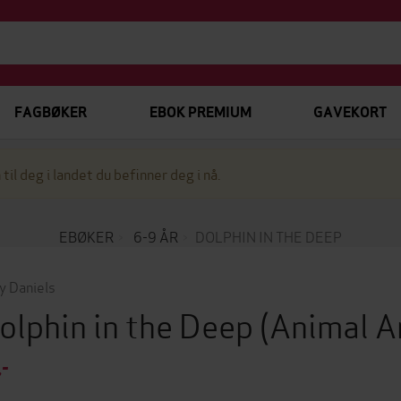
FAGBØKER
EBOK PREMIUM
GAVEKORT
 til deg i landet du befinner deg i nå.
EBØKER
6-9 ÅR
DOLPHIN IN THE DEEP
y Daniels
olphin in the Deep
(Animal A
,-