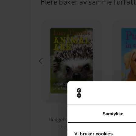
Flere bøker av samme forfat
71,-
Samtykke
Hedgehogs in the Hall
Puppie
Lucy Daniels
Luc
EBOK
Vi bruker cookies