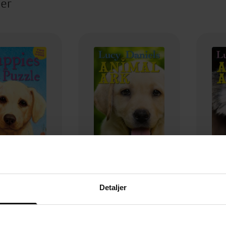
ter
71,-
71,-
Detaljer
s in a Puzzle
Animal Ark: Puppies in the Pantry
Ko
y Daniels
Lucy Daniels
EBOK
EBOK