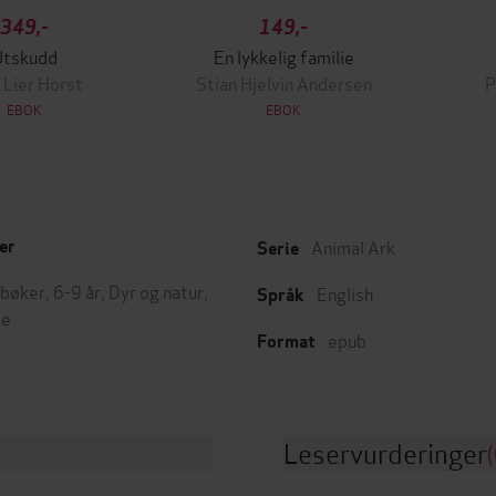
349,-
149,-
Utskudd
En lykkelig familie
 Lier Horst
Stian Hjelvin Andersen
P
EBOK
EBOK
Animal Ark
er
Serie
bøker
,
6-9 år
,
Dyr og natur
,
English
Språk
ie
epub
Format
Leservurderinger
(