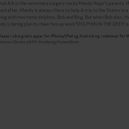
mal Ark is the veterinary surgery run by Mandy Hope's parents. I
ked after, Mandy is always there to help.A trip to the States is
ying with two tame dolphins, Bob and Bing. But when Bob dies, the
dy's daring plan to cheer him up work?DOLPHIN IN THE DEEP is
leses i våre gratis apper for iPhone/iPad og Android og i webleser for
leses i iBooks, på PC, Kindle og PocketBook