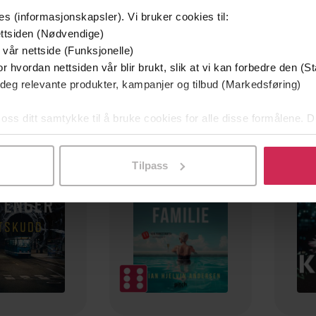
es (informasjonskapsler). Vi bruker cookies til:
ttsiden (Nødvendige)
 vår nettside (Funksjonelle)
r hvordan nettsiden vår blir brukt, slik at vi kan forbedre den (St
 deg relevante produkter, kampanjer og tilbud (Markedsføring)
 oss ditt samtykke til å bruke cookies for alle disse formålene. D
mium
Premium
g på tilbud
l ved å klikke på «Tilpass». Du kan når som helst trekke tilbake
Tilpass