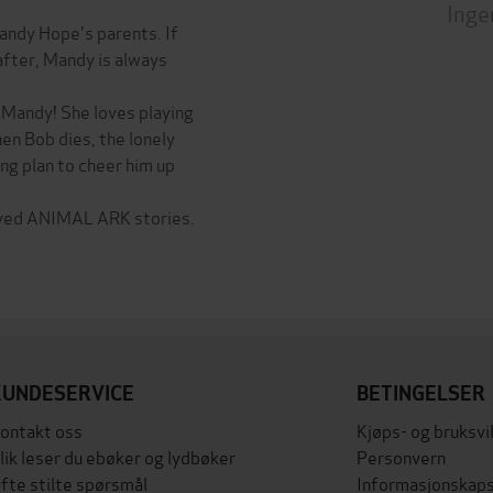
Inge
Mandy Hope's parents. If
after, Mandy is always
r Mandy! She loves playing
en Bob dies, the lonely
ng plan to cheer him up
oved ANIMAL ARK stories.
KUNDESERVICE
BETINGELSER
ontakt oss
Kjøps- og bruksvi
lik leser du ebøker og lydbøker
Personvern
fte stilte spørsmål
Informasjonskaps