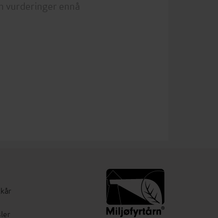
n vurderinger ennå
lkår
ler