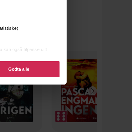
atistiske)
u kan også tilpasse ditt
 eller endre ditt samtykke.
Godta alle