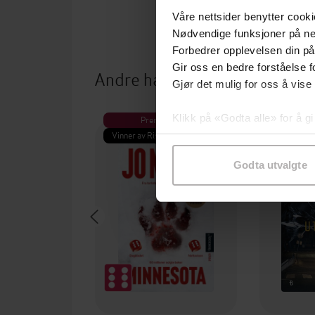
Våre nettsider benytter cooki
Nødvendige funksjoner på ne
Forbedrer opplevelsen din på
Gir oss en bedre forståelse fo
Andre har også kjøpt
Gjør det mulig for oss å vise
Klikk på «Godta alle» for å gi
Premium
Pre
Vinner av Rivertonprisen
Første gan
samtykke til spesifikke formå
Godta utvalgte