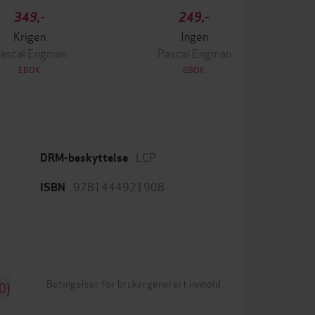
349,-
249,-
Krigen
Ingen
ascal Engman
Pascal Engman
EBOK
EBOK
LCP
DRM-beskyttelse
9781444921908
ISBN
Betingelser for brukergenerert innhold
0)