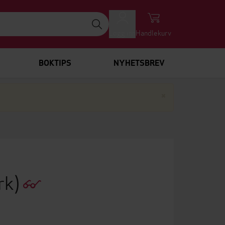
Logg inn
Handlekurv
BOKTIPS
NYHETSBREV
Lukk
×
rk)