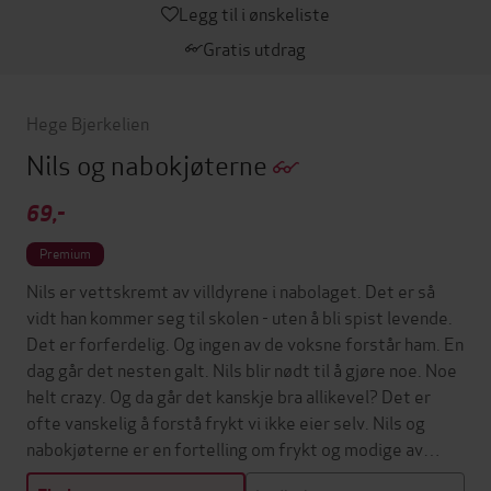
Legg til i ønskeliste
Gratis utdrag
Hege Bjerkelien
Nils og nabokjøterne
69,-
Premium
Nils er vettskremt av villdyrene i nabolaget. Det er så
vidt han kommer seg til skolen - uten å bli spist levende.
Det er forferdelig. Og ingen av de voksne forstår ham. En
dag går det nesten galt. Nils blir nødt til å gjøre noe. Noe
helt crazy. Og da går det kanskje bra allikevel? Det er
ofte vanskelig å forstå frykt vi ikke eier selv. Nils og
nabokjøterne er en fortelling om frykt og modige av…