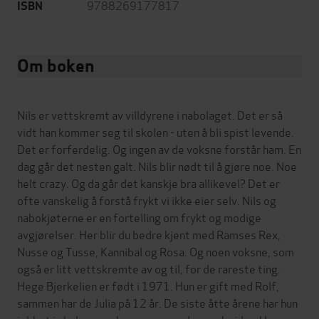
9788269177817
ISBN
Om boken
Nils er vettskremt av villdyrene i nabolaget. Det er så
vidt han kommer seg til skolen - uten å bli spist levende.
Det er forferdelig. Og ingen av de voksne forstår ham. En
dag går det nesten galt. Nils blir nødt til å gjøre noe. Noe
helt crazy. Og da går det kanskje bra allikevel? Det er
ofte vanskelig å forstå frykt vi ikke eier selv. Nils og
nabokjøterne er en fortelling om frykt og modige
avgjørelser. Her blir du bedre kjent med Ramses Rex,
Nusse og Tusse, Kannibal og Rosa. Og noen voksne, som
også er litt vettskremte av og til, for de rareste ting.
Hege Bjerkelien er født i 1971. Hun er gift med Rolf,
sammen har de Julia på 12 år. De siste åtte årene har hun