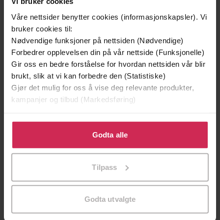
Vi bruker cookies
Våre nettsider benytter cookies (informasjonskapsler). Vi
Premium
bruker cookies til:
Nødvendige funksjoner på nettsiden (Nødvendige)
Forbedrer opplevelsen din på vår nettside (Funksjonelle)
Gir oss en bedre forståelse for hvordan nettsiden vår blir
brukt, slik at vi kan forbedre den (Statistiske)
Gjør det mulig for oss å vise deg relevante produkter,
kampanjer og tilbud (Markedsføring)
Klikk på «Godta alle» for å gi oss ditt samtykke til å
bruke cookies for alle disse formålene. Du kan også
Godta alle
tilpasse ditt samtykke til spesifikke formål ved å klikke
på «Tilpass». Du kan når som helst trekke tilbake eller
249,-
299,-
Tilpass
endre ditt samtykke.
Å vanne blomster om kvelden
Vi bor alle her
Valérie Perrin
Jojo Moyes
Godta utvalgte
EBOK
EBOK