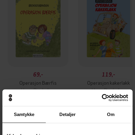
69,-
119,-
Operasjon Bærfis
Operasjon kakerlakk
Hege Bjerkelien
Hege Bjerkelien
EBOK
EBOK
Samtykke
Detaljer
Om
Andre har også kjøpt