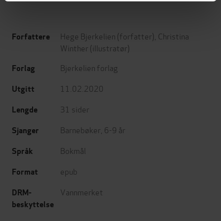
Hege Bjerkelien
(forfatter),
Christina
Forfattere
Winther
(illustratør)
Bjerkelien forlag
Forlag
11.02.2020
Utgitt
31
sider
Lengde
Barnebøker
,
6-9 år
Sjanger
Bokmål
Språk
epub
Format
Vannmerket
DRM-
beskyttelse