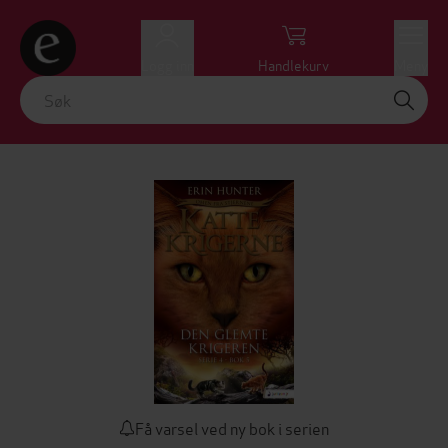
Logg inn
Handlekurv
Meny
Få varsel ved ny bok i serien