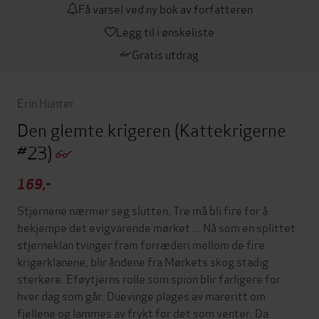
Få varsel ved ny bok av forfatteren
Legg til i ønskeliste
Gratis utdrag
Erin Hunter
Den glemte krigeren
(Kattekrigerne
#23)
169,-
Stjernene nærmer seg slutten. Tre må bli fire for å
bekjempe det evigvarende mørket ... Nå som en splittet
stjerneklan tvinger fram forræderi mellom de fire
krigerklanene, blir åndene fra Mørkets skog stadig
sterkere. Eføytjerns rolle som spion blir farligere for
hver dag som går. Duevinge plages av mareritt om
fjellene og lammes av frykt for det som venter. Da