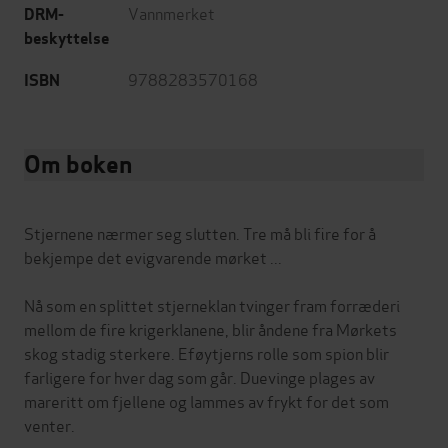
Vannmerket
DRM-
beskyttelse
9788283570168
ISBN
Om boken
Stjernene nærmer seg slutten. Tre må bli fire for å
bekjempe det evigvarende mørket ...
Nå som en splittet stjerneklan tvinger fram forræderi
mellom de fire krigerklanene, blir åndene fra Mørkets
skog stadig sterkere. Eføytjerns rolle som spion blir
farligere for hver dag som går. Duevinge plages av
mareritt om fjellene og lammes av frykt for det som
venter.