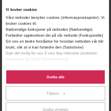
Vi bruker cookies
Våre nettsider benytter cookies (informasjonskapsler). Vi
bruker cookies til:
Nødvendige funksjoner på nettsiden (Nødvendige)
Forbedrer opplevelsen din på vår nettside (Funksjonelle)
Gir oss en bedre forståelse for hvordan nettsiden vår blir
brukt, slik at vi kan forbedre den (Statistiske)
Gjør det mulig for oss å vise deg relevante produkter,
kampanjer og tilbud (Markedsføring)
Klikk på «Godta alle» for å gi oss ditt samtykke til å
169,-
169,-
bruke cookies for alle disse formålene. Du kan også
Godta alle
Hvisking i natten
Et siste håp
tilpasse ditt samtykke til spesifikke formål ved å klikke
Erin Hunter
Erin Hunter
på «Tilpass». Du kan når som helst trekke tilbake eller
Tilpass
EBOK
EBOK
endre ditt samtykke.
Godta utvalgte