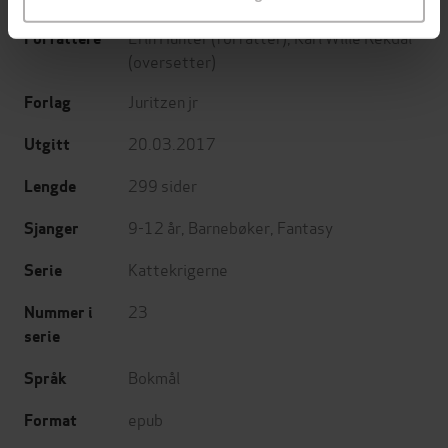
Erin Hunter
(forfatter),
Kari Wille Rekdal
Forfattere
(oversetter)
Juritzen jr
Forlag
20.03.2017
Utgitt
299
sider
Lengde
9-12 år
,
Barnebøker
,
Fantasy
Sjanger
Kattekrigerne
Serie
23
Nummer i
serie
Bokmål
Språk
epub
Format