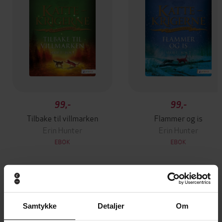
99,-
99,-
Tilbake til villmarken
Flammer og is
Erin Hunter
Erin Hunter
EBOK
EBOK
Andre har også kjøpt
Samtykke
Detaljer
Om