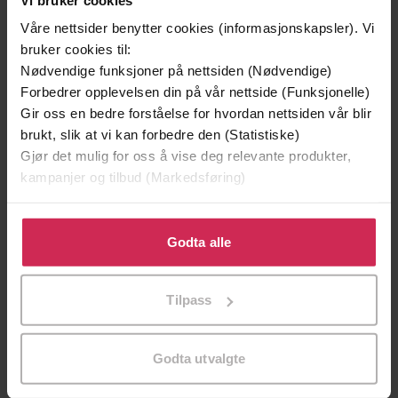
Våre nettsider benytter cookies (informasjonskapsler). Vi
bruker cookies til:
Nødvendige funksjoner på nettsiden (Nødvendige)
Forbedrer opplevelsen din på vår nettside (Funksjonelle)
Gir oss en bedre forståelse for hvordan nettsiden vår blir
brukt, slik at vi kan forbedre den (Statistiske)
Gjør det mulig for oss å vise deg relevante produkter,
kampanjer og tilbud (Markedsføring)
Klikk på «Godta alle» for å gi oss ditt samtykke til å
bruke cookies for alle disse formålene. Du kan også
Godta alle
tilpasse ditt samtykke til spesifikke formål ved å klikke
149,-
349,-
på «Tilpass». Du kan når som helst trekke tilbake eller
En lykkelig familie
Døde sjeler synger ikke
Tilpass
endre ditt samtykke.
Stian Hjelvin Andersen
Jussi Adler-Olsen
EBOK
EBOK
Godta utvalgte