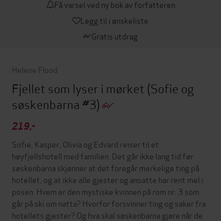
Få varsel ved ny bok av forfatteren
Legg til i ønskeliste
Gratis utdrag
Helene Flood
Fjellet som lyser i mørket
(Sofie og
søskenbarna #3)
219,-
Sofie, Kasper, Olivia og Edvard reiser til et
høyfjellshotell med familien. Det går ikke lang tid før
søskenbarna skjønner at det foregår merkelige ting på
hotellet, og at ikke alle gjester og ansatte har rent mel i
posen. Hvem er den mystiske kvinnen på rom nr. 3 som
går på ski om natta? Hvorfor forsvinner ting og saker fra
hotellets gjester? Og hva skal søskenbarna gjøre når de