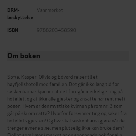
Vannmerket
DRM-
beskyttelse
9788203458590
ISBN
Om boken
Sofie, Kasper, Olivia og Edvard reiser til et
høyfjellshotell med familien. Det går ikke lang tid før
søskenbarna skjønner at det foregår merkelige ting på
hotellet, og at ikke alle gjester og ansatte har rent mel i
posen. Hvem er den mystiske kvinnen på rom nr. 3 som
går på ski om natta? Hvorfor forsvinner ting og saker fra
hotellets gjester? Og hva skal søskenbarna gjøre når de
trenger evnene sine, men plutselig ikke kan bruke dem?
Fjellet som lyser i mørket er en spennende bok for alle