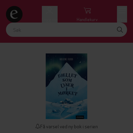
Logg inn
Handlekurv
Meny
Få varsel ved ny bok i serien