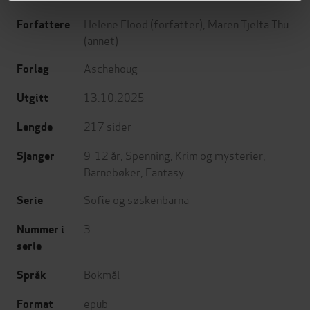
Helene Flood
(forfatter),
Maren Tjelta Thu
Forfattere
(annet)
Aschehoug
Forlag
13.10.2025
Utgitt
217
sider
Lengde
9-12 år
,
Spenning
,
Krim og mysterier
,
Sjanger
Barnebøker
,
Fantasy
Sofie og søskenbarna
Serie
3
Nummer i
serie
Bokmål
Språk
epub
Format