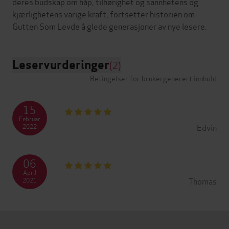
deres budskap om håp, tilhørighet og sannhetens og
kjærlighetens varige kraft, fortsetter historien om
Leservurderinger
(2)
Betingelser for brukergenerert innhold
15
Februar
Edvin
2022
06
April
Thomas
2021