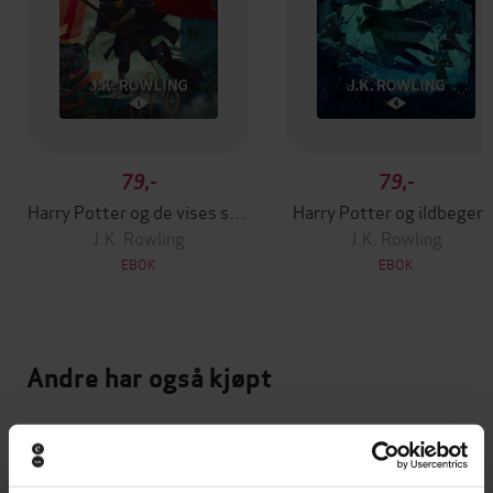
79,-
79,-
Harry Potter og de vises stein
Harry Potter og ildbegere
J.K. Rowling
J.K. Rowling
EBOK
EBOK
Andre har også kjøpt
Premium