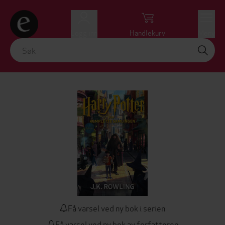
Logg inn
Handlekurv
Meny
Få varsel ved ny bok i serien
Få varsel ved ny bok av forfatteren