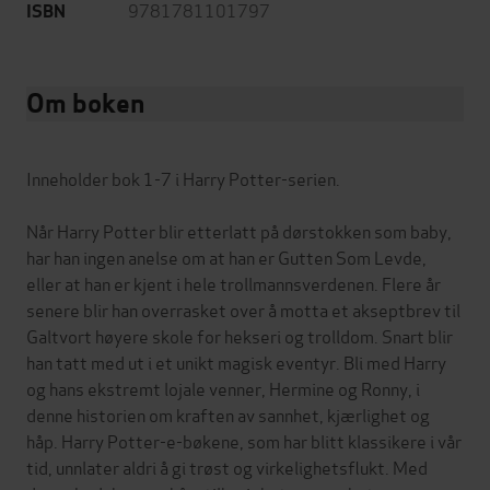
9781781101797
ISBN
Om boken
Inneholder bok 1-7 i Harry Potter-serien.
Når Harry Potter blir etterlatt på dørstokken som baby,
har han ingen anelse om at han er Gutten Som Levde,
eller at han er kjent i hele trollmannsverdenen. Flere år
senere blir han overrasket over å motta et akseptbrev til
Galtvort høyere skole for hekseri og trolldom. Snart blir
han tatt med ut i et unikt magisk eventyr. Bli med Harry
og hans ekstremt lojale venner, Hermine og Ronny, i
denne historien om kraften av sannhet, kjærlighet og
håp. Harry Potter-e-bøkene, som har blitt klassikere i vår
tid, unnlater aldri å gi trøst og virkelighetsflukt. Med