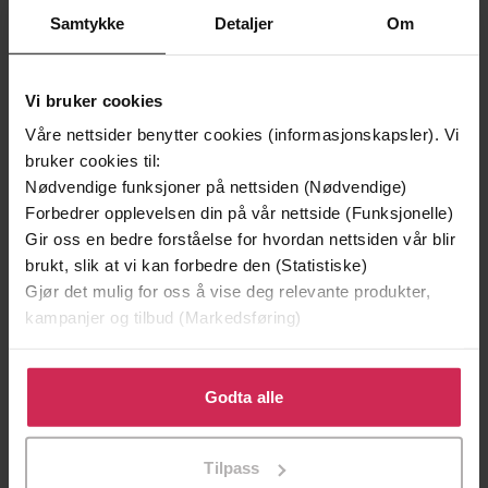
Samtykke
Detaljer
Om
Vi bruker cookies
Våre nettsider benytter cookies (informasjonskapsler). Vi
bruker cookies til:
Nødvendige funksjoner på nettsiden (Nødvendige)
Forbedrer opplevelsen din på vår nettside (Funksjonelle)
Gir oss en bedre forståelse for hvordan nettsiden vår blir
brukt, slik at vi kan forbedre den (Statistiske)
99,-
79,-
Gjør det mulig for oss å vise deg relevante produkter,
Gangster-bestemor
Fabeldyr og hvo
kampanjer og tilbud (Markedsføring)
David Walliams
J.K. Rowling
EBOK
EBOK
Klikk på «Godta alle» for å gi oss ditt samtykke til å
bruke cookies for alle disse formålene. Du kan også
Godta alle
tilpasse ditt samtykke til spesifikke formål ved å klikke
på «Tilpass». Du kan når som helst trekke tilbake eller
Tilpass
endre ditt samtykke.
den komplette samlingen
Undertittel