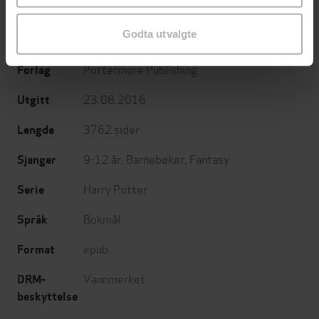
J.K. Rowling
(forfatter),
Torstein Bugge
Forfattere
Godta utvalgte
Høverstad
(oversetter)
Pottermore Publishing
Forlag
23.08.2016
Utgitt
3762
sider
Lengde
9-12 år
,
Barnebøker
,
Fantasy
Sjanger
Harry Potter
Serie
Bokmål
Språk
epub
Format
Vannmerket
DRM-
beskyttelse