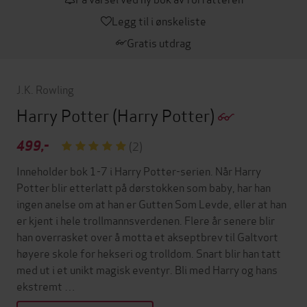
Legg til i ønskeliste
Gratis utdrag
J.K. Rowling
Harry Potter
(Harry Potter)
499,-
(2)
Inneholder bok 1-7 i Harry Potter-serien. Når Harry
Potter blir etterlatt på dørstokken som baby, har han
ingen anelse om at han er Gutten Som Levde, eller at han
er kjent i hele trollmannsverdenen. Flere år senere blir
han overrasket over å motta et akseptbrev til Galtvort
høyere skole for hekseri og trolldom. Snart blir han tatt
med ut i et unikt magisk eventyr. Bli med Harry og hans
ekstremt …