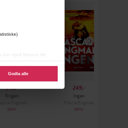
atistiske)
u kan også tilpasse ditt
 eller endre ditt samtykke.
Godta alle
349,-
249,-
Krigen
Ingen
ascal Engman
Pascal Engman
EBOK
EBOK