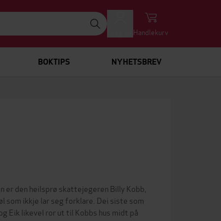
Logg inn
Handlekurv
BOKTIPS
NYHETSBREV
en er den heilsprø skattejegeren Billy Kobb,
øl som ikkje lar seg forklare. Dei siste som
og Eik likevel ror ut til Kobbs hus midt på