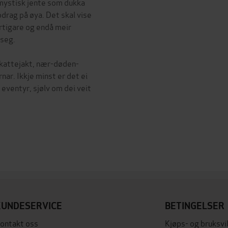
i mystisk jente som dukka
drag på øya. Det skal vise
artigare og endå meir
 seg.
 skattejakt, nær-døden-
nar. Ikkje minst er det ei
 eventyr, sjølv om dei veit
KUNDESERVICE
BETINGELSER
ontakt oss
Kjøps- og bruksvi