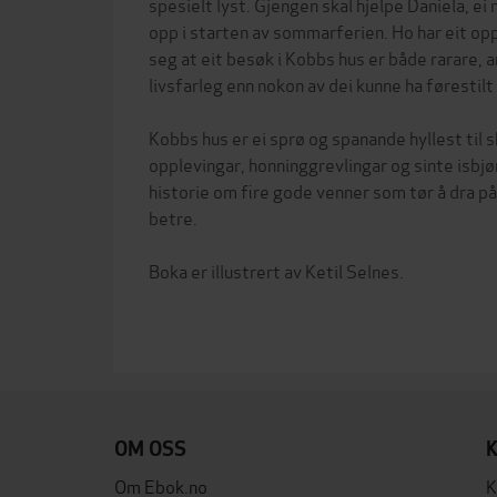
spesielt lyst. Gjengen skal hjelpe Daniela, e
opp i starten av sommarferien. Ho har eit opp
seg at eit besøk i Kobbs hus er både rarare, 
livsfarleg enn nokon av dei kunne ha førestilt
Kobbs hus er ei sprø og spanande hyllest til
opplevingar, honninggrevlingar og sinte isbjør
historie om fire gode venner som tør å dra på
betre.
Boka er illustrert av Ketil Selnes.
OM OSS
Om Ebok.no
K