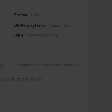
epub
Format
,
Vannmerket
DRM-beskyttelse
9788234012976
ISBN
Betingelser for brukergenerert innhold
0)
n vurderinger ennå