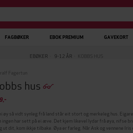
FAGBØKER
EBOK PREMIUM
GAVEKORT
EBØKER
9-12 ÅR
KOBBS HUS
ralf Fagertun
obbs hus
9,-
ei øy så vidt synleg frå land står eit stort og merkeleg hus. Eigar
 ingen har sett på ei æve. Det kjem likevel lydar frå øya, nifse br
g ut dit, kom ikkje tilbake. Øya er farleg. Når Ask og vennene Iris 