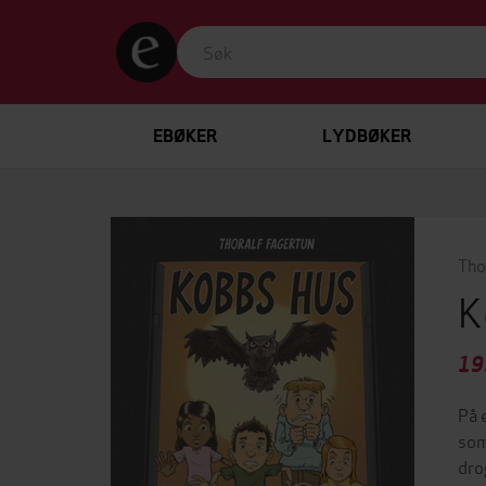
EBØKER
LYDBØKER
Tho
K
19
På 
som
dro