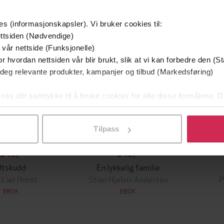
mium
Premium
g på tilbud
es (informasjonskapsler). Vi bruker cookies til:
ttsiden (Nødvendige)
 vår nettside (Funksjonelle)
r hvordan nettsiden vår blir brukt, slik at vi kan forbedre den (St
 deg relevante produkter, kampanjer og tilbud (Markedsføring)
 oss ditt samtykke til å bruke cookies for alle disse formålene. D
l ved å klikke på «Tilpass». Du kan når som helst trekke tilbake
Tilpass
349,-
149,-
Utskudd
En lykkelig familie
 Lier Horst
Stian Hjelvin Andersen
P
EBOK
EBOK