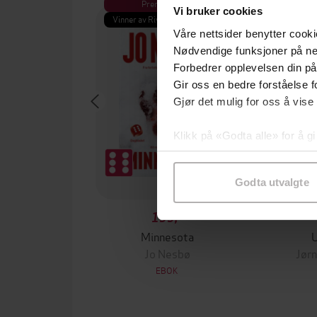
Premium
Pre
Vi bruker cookies
Vinner av Rivertonprisen
Første gan
Våre nettsider benytter cooki
Nødvendige funksjoner på ne
Forbedrer opplevelsen din på
Gir oss en bedre forståelse fo
Gjør det mulig for oss å vise
Klikk på «Godta alle» for å gi
samtykke til spesifikke formå
Godta utvalgte
199,-
Minnesota
Jo Nesbø
Jørn
EBOK