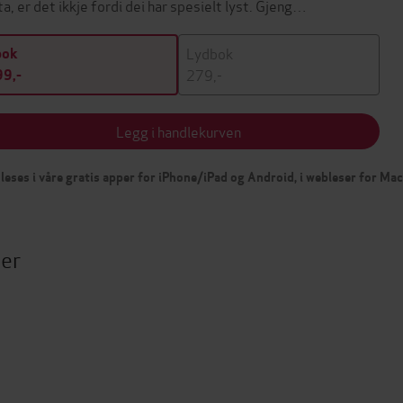
ta, er det ikkje fordi dei har spesielt lyst. Gjeng…
Lydbok
bok
279,-
9,-
Legg i handlekurven
leses i våre gratis apper for iPhone/iPad og Android, i webleser for Ma
ter