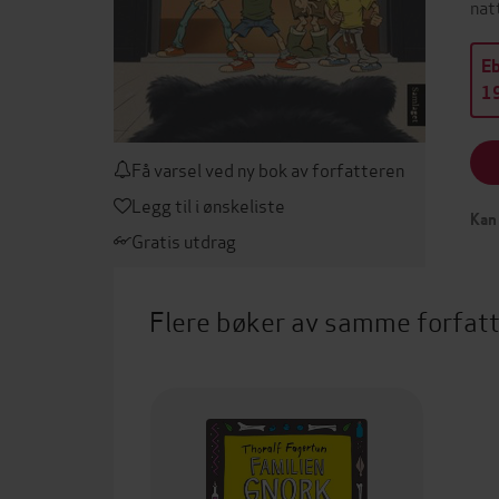
nat
E
19
Få varsel ved ny bok av forfatteren
Legg til i ønskeliste
Kan 
Gratis utdrag
Flere bøker av samme forfat