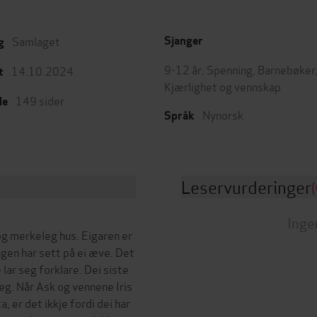
Samlaget
Sjanger
g
9-12 år
,
Spenning
,
Barnebøker
14.10.2024
t
Kjærlighet og vennskap
149
sider
de
Nynorsk
Språk
Leservurderinger
(
Inge
 og merkeleg hus. Eigaren er
ngen har sett på ei æve. Det
 lar seg forklare. Dei siste
leg. Når Ask og vennene Iris
a, er det ikkje fordi dei har