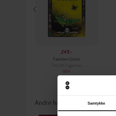
249,-
Familien Gnork
Thoralf Fagertun
EBOK
Andre har også kjøpt
Samtykke