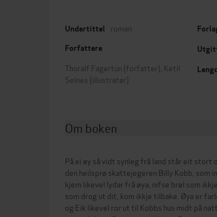
roman
Undertittel
Forla
Forfattere
Utgit
Thoralf Fagertun
(forfatter),
Ketil
Leng
Selnes
(illustratør)
Om boken
På ei øy så vidt synleg frå land står eit stort
den heilsprø skattejegeren Billy Kobb, som i
kjem likevel lydar frå øya, nifse brøl som ikkje
som drog ut dit, kom ikkje tilbake. Øya er far
og Eik likevel ror ut til Kobbs hus midt på natt