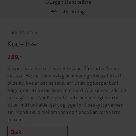
Legg til i ønskeliste
Gratis utdrag
Harald Nortun
Kode 6
199,-
Kasper har aldri hatt ein bestevenn. Så startar Stian i
klassen. Han har hemmeleg nummer og vil ikkje bli tatt
bilde av. Kva er det han skjuler? Stian og Kasper bur i
Vågen, ein liten stad langt mot nord. Alle kjenner alle, og
rykta går fort. Når Kasper får vite hemmelegheita til
Stian, må han halde kjeft og lyge for å beskytte vennen
sin. Men å skilje mellom venn og fiende kan vere verre
enn du …
Ebok