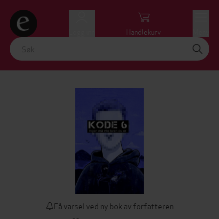
Logg inn
Handlekurv
Meny
Få varsel ved ny bok av forfatteren