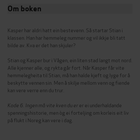
Om boken
Kasper har aldri hatt ein bestevenn. Så startar Stian i
klassen. Han har hemmeleg nummer og vil ikkje bli tatt
bilde av. Kva er det han skjuler?
Stian og Kasper bur i Vågen, ein liten stad langt mot nord.
Alle kjenner alle, og rykta går fort. Når Kasper får vite
hemmelegheita til Stian, må han halde kjeft og lyge for å
beskytte vennen sin. Men å skilje mellom venn og fiende
kan vere verre enn du trur.
Kode 6. Ingen må vite kven du er
er ei underhaldande
spenningshistorie, men òg ei forteljing om korleis eit liv
på flukt i Noreg kan vere i dag.