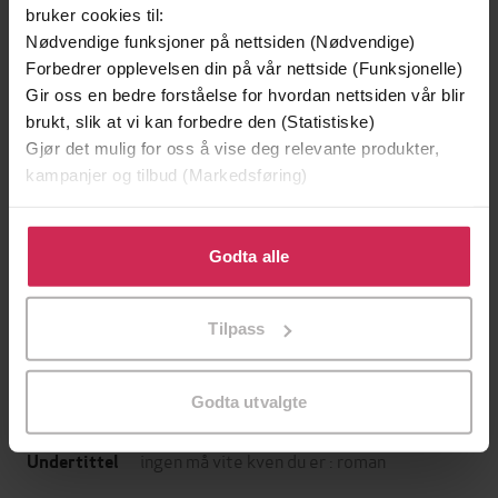
bruker cookies til:
Nødvendige funksjoner på nettsiden (Nødvendige)
Forbedrer opplevelsen din på vår nettside (Funksjonelle)
Gir oss en bedre forståelse for hvordan nettsiden vår blir
brukt, slik at vi kan forbedre den (Statistiske)
Gjør det mulig for oss å vise deg relevante produkter,
kampanjer og tilbud (Markedsføring)
Klikk på «Godta alle» for å gi oss ditt samtykke til å
249,-
339,-
bruke cookies for alle disse formålene. Du kan også
Godta alle
tilpasse ditt samtykke til spesifikke formål ved å klikke
Å vanne blomster om kvelden
Kongen av Os
på «Tilpass». Du kan når som helst trekke tilbake eller
Valérie Perrin
Jo Nesbø
Tilpass
endre ditt samtykke.
EBOK
EBOK
Godta utvalgte
ingen må vite kven du er : roman
Undertittel