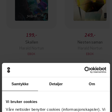
199,-
249,-
Skallen
Nesten saman
Harald Nortun
Harald Nortun
EBOK
EBOK
Andre har også kjøpt
Samtykke
Detaljer
Om
Premium
Vi bruker cookies
Våre nettsider benytter cookies (informasjonskapsler). Vi