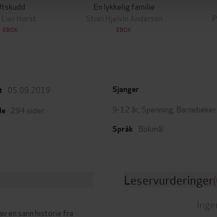
Utskudd
En lykkelig familie
 Lier Horst
Stian Hjelvin Andersen
P
EBOK
EBOK
05.09.2019
Sjanger
t
9-12 år
,
Spenning
,
Barnebøker
294
sider
de
Bokmål
Språk
Leservurderinger
(
Inge
v en sann historie fra