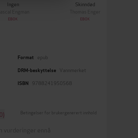
Ingen
Skinndød
ascal Engman
Thomas Enger
EBOK
EBOK
epub
Format
Vannmerket
DRM-beskyttelse
9788241950568
ISBN
Betingelser for brukergenerert innhold
0)
n vurderinger ennå