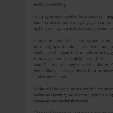
andre verdenskrig
«Hvis agentene fra sikkerhetstjenesten fang
kommer til å torturere meg til jeg tilstår, fø
og henger meg. Jeg må finne sersjant Jimmy
Henry drømmer om å bli pilot og kjempe mot 
er for ung, og da bombene faller over London, 
småbyen Effingham. En stor militærleir bygg
Henry og kameratene blir kjent med sersjan
hans. Guttene føler seg som ekte soldater nå
hemmelige planer og kodeord. Men en morge
– mistenkt for spionasje.
Kodeord Overlord er en actionfylt historie om
andre verdenskrig, om soldater, spionasje o
kunne endret verdenshistorien.
Tor Arve Røssland er kjent for å skrive drive