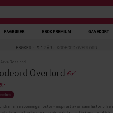
FAGBØKER
EBOK PREMIUM
GAVEKORT
EBØKER
9-12 ÅR
KODEORD OVERLORD
 Arve Røssland
odeord Overlord
9,-
remium
ondrama fra spenningsmester – inspirert av en sann historie fra
kerhetstjenesten fanger meg nå, er det over. De kommer til å tort