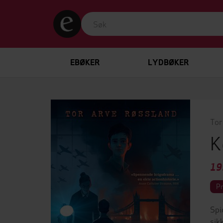
EBØKER
LYDBØKER
Tor
K
19
P
Spi
sik