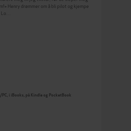
am!» Henry drømmer om å bli pilot og kjempe
er Lo…
c/PC, i iBooks, på Kindle og PocketBook