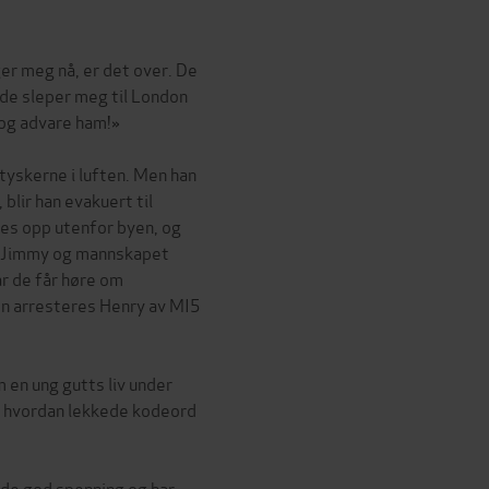
er meg nå, er det over. De
r de sleper meg til London
 og advare ham!»
tyskerne i luften. Men han
blir han evakuert til
es opp utenfor byen, og
t Jimmy og mannskapet
r de får høre om
n arresteres Henry av MI5
 en ung gutts liv under
g hvordan lekkede kodeord
nde god spenning og har