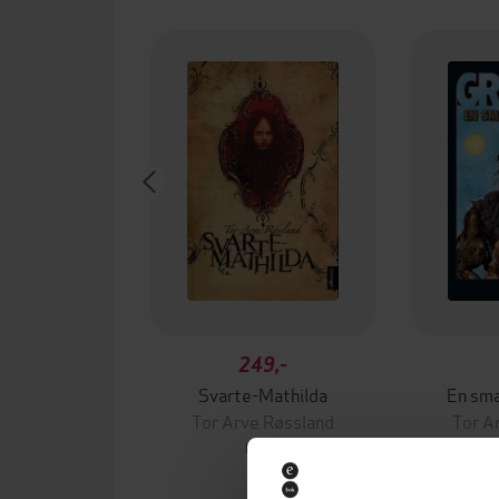
249,-
Svarte-Mathilda
En sm
Tor Arve Røssland
Tor A
EBOK