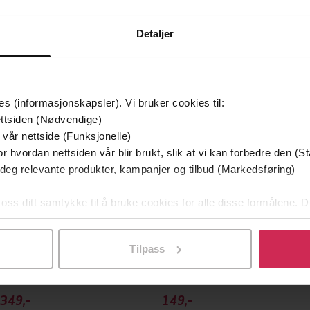
Detaljer
mium
Premium
es (informasjonskapsler). Vi bruker cookies til:
g på tilbud
ttsiden (Nødvendige)
 vår nettside (Funksjonelle)
r hvordan nettsiden vår blir brukt, slik at vi kan forbedre den (St
 deg relevante produkter, kampanjer og tilbud (Markedsføring)
 oss ditt samtykke til å bruke cookies for alle disse formålene. D
l ved å klikke på «Tilpass». Du kan når som helst trekke tilbake
Tilpass
349,-
149,-