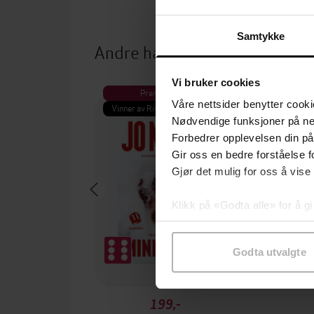
Samtykke
Andre har også kjøpt
Vi bruker cookies
Premium
Pre
Våre nettsider benytter cooki
Vinner av Rivertonprisen
Første gan
Nødvendige funksjoner på ne
Forbedrer opplevelsen din på
Gir oss en bedre forståelse fo
Gjør det mulig for oss å vise
Klikk på «Godta alle» for å gi
samtykke til spesifikke formå
Godta utvalgte
199,-