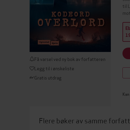
til
mot
E
19
Få varsel ved ny bok av forfatteren
Legg til i ønskeliste
Gratis utdrag
Kan 
Flere bøker av samme forfat