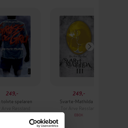
249,-
249,-
 tolvte spelaren
Svarte-Mathilda III
r Arve Røssland
Tor Arve Røssland
EBOK
EBOK