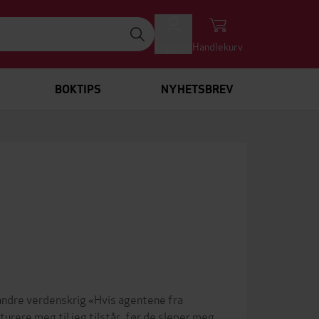
Logg inn
Handlekurv
BOKTIPS
NYHETSBREV
 andre verdenskrig «Hvis agentene fra
urere meg til jeg tilstår, før de sleper meg