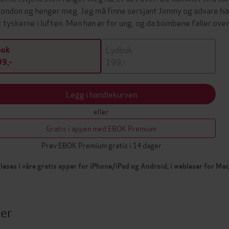
 London og henger meg. Jeg må finne sersjant Jimmy og advare h
 tyskerne i luften. Men han er for ung, og da bombene faller ov
Lydbok
bok
199,-
9,-
Legg i handlekurven
eller
Gratis i appen med EBOK Premium
Prøv EBOK Premium gratis i 14 dager
leses i våre gratis apper for iPhone/iPad og Android, i webleser for Ma
ter