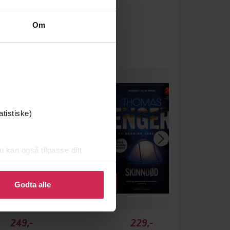
Om
atistiske)
u kan også tilpasse ditt
 eller endre ditt samtykke.
Godta alle
249,-
229,-