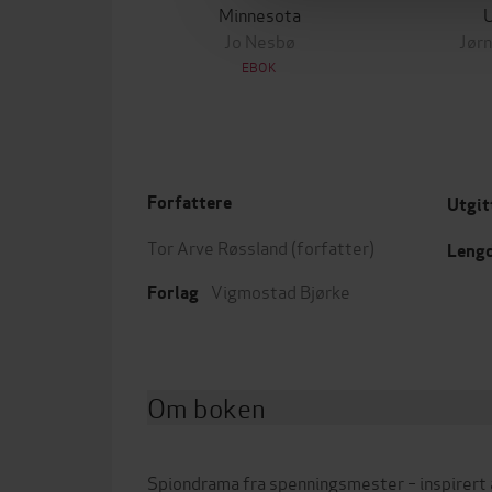
Minnesota
Jo Nesbø
Jørn
EBOK
Forfattere
Utgit
Tor Arve Røssland
(forfatter)
Leng
Vigmostad Bjørke
Forlag
Om boken
Spiondrama fra spenningsmester – inspirert a