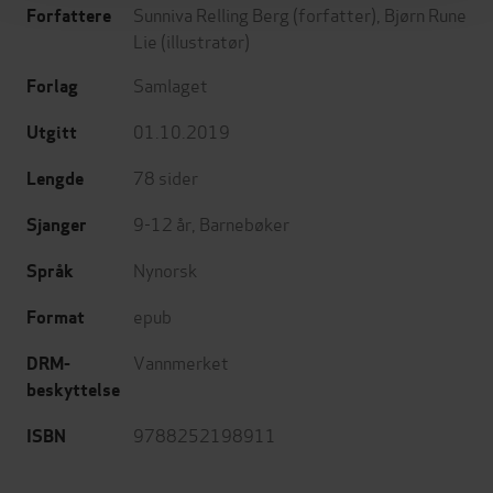
Sunniva Relling Berg
(forfatter),
Bjørn Rune
Forfattere
Lie
(illustratør)
Samlaget
Forlag
01.10.2019
Utgitt
78
sider
Lengde
9-12 år
,
Barnebøker
Sjanger
Nynorsk
Språk
epub
Format
Vannmerket
DRM-
beskyttelse
9788252198911
ISBN