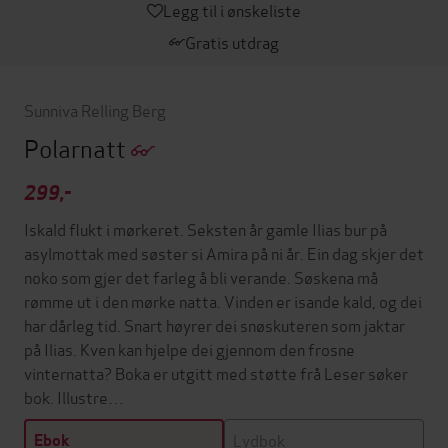
Legg til i ønskeliste
Gratis utdrag
Sunniva Relling Berg
Polarnatt
299,-
Iskald flukt i mørkeret. Seksten år gamle Ilias bur på
asylmottak med søster si Amira på ni år. Ein dag skjer det
noko som gjer det farleg å bli verande. Søskena må
rømme ut i den mørke natta. Vinden er isande kald, og dei
har dårleg tid. Snart høyrer dei snøskuteren som jaktar
på Ilias. Kven kan hjelpe dei gjennom den frosne
vinternatta? Boka er utgitt med støtte frå Leser søker
bok. Illustre…
Lydbok
Ebok