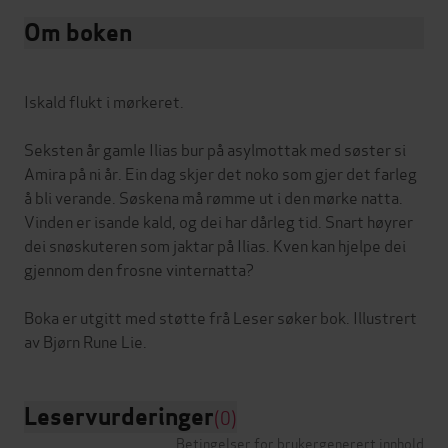
Om boken
Iskald flukt i mørkeret.
Seksten år gamle Ilias bur på asylmottak med søster si
Amira på ni år. Ein dag skjer det noko som gjer det farleg
å bli verande. Søskena må rømme ut i den mørke natta.
Vinden er isande kald, og dei har dårleg tid. Snart høyrer
dei snøskuteren som jaktar på Ilias. Kven kan hjelpe dei
gjennom den frosne vinternatta?
Boka er utgitt med støtte frå Leser søker bok. Illustrert
Leservurderinger
(0)
Betingelser for brukergenerert innhold