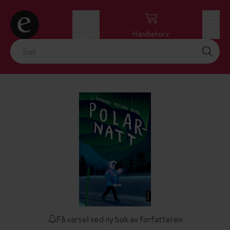
Logg inn
Handlekurv
Meny
Få varsel ved ny bok av forfatteren