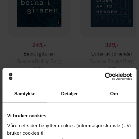
249,-
329,-
Beina i gitaren
Lyden av to hender
Sunniva Relling Berg
Sunniva Relling Berg
EBOK
EBOK
Samtykke
Detaljer
Om
Andre har også kjøpt
Vi bruker cookies
Våre nettsider benytter cookies (informasjonskapsler). Vi
bruker cookies til: