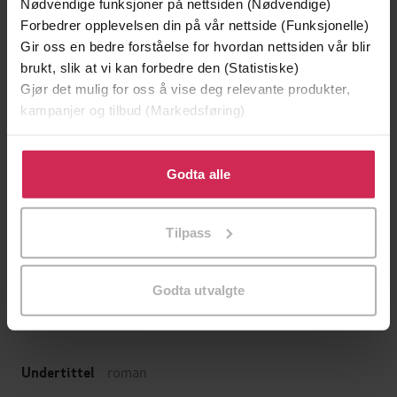
Nødvendige funksjoner på nettsiden (Nødvendige)
Forbedrer opplevelsen din på vår nettside (Funksjonelle)
Gir oss en bedre forståelse for hvordan nettsiden vår blir
brukt, slik at vi kan forbedre den (Statistiske)
Gjør det mulig for oss å vise deg relevante produkter,
kampanjer og tilbud (Markedsføring)
Klikk på «Godta alle» for å gi oss ditt samtykke til å
bruke cookies for alle disse formålene. Du kan også
Godta alle
tilpasse ditt samtykke til spesifikke formål ved å klikke
249,-
229,-
på «Tilpass». Du kan når som helst trekke tilbake eller
Kjempenes fall
Heksen
Tilpass
endre ditt samtykke.
Ken Follett
Camilla Läckberg
EBOK
EBOK
Godta utvalgte
roman
Undertittel