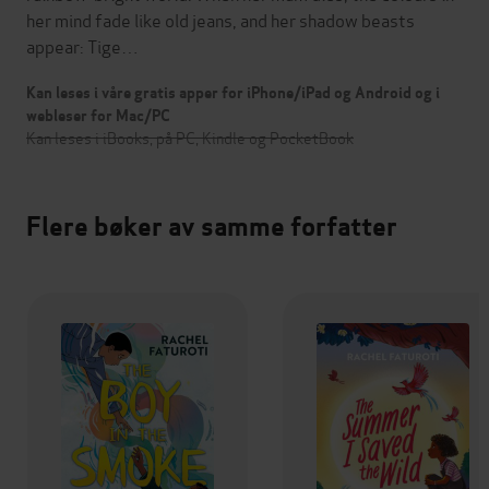
her mind fade like old jeans, and her shadow beasts
appear: Tige…
Kan leses i våre gratis apper for iPhone/iPad og Android og i
webleser for Mac/PC
Kan leses i iBooks, på PC, Kindle og PocketBook
Flere bøker av samme forfatter