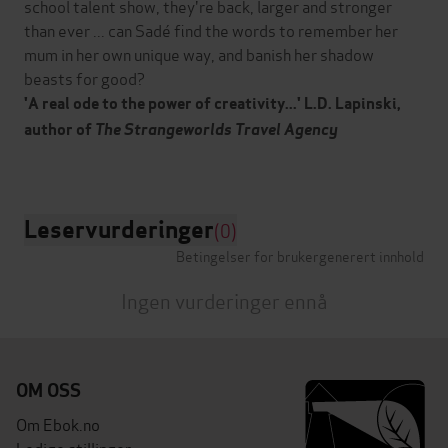
school talent show, they're back, larger and stronger
than ever ... can Sadé find the words to remember her
mum in her own unique way, and banish her shadow
beasts for good?
'A real ode to the power of creativity...' L.D. Lapinski,
author of
The Strangeworlds Travel Agency
Leservurderinger
(0)
Betingelser for brukergenerert innhold
Ingen vurderinger ennå
OM OSS
Om Ebok.no
Ledige stillinger