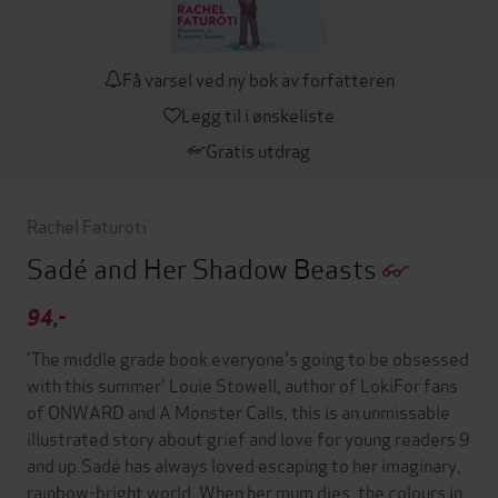
Få varsel ved ny bok av forfatteren
Legg til i ønskeliste
Gratis utdrag
Rachel Faturoti
Sadé and Her Shadow Beasts
94,-
'The middle grade book everyone's going to be obsessed
with this summer' Louie Stowell, author of LokiFor fans
of ONWARD and A Monster Calls, this is an unmissable
illustrated story about grief and love for young readers 9
and up.Sadé has always loved escaping to her imaginary,
rainbow-bright world. When her mum dies, the colours in