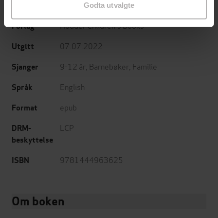
Rachel Faturoti
(forfatter)
Forfattere
Godta utvalgte
Hodder Children's Books
Forlag
07.07.2022
Utgitt
9-12 år
,
Barnebøker
,
Familie
Sjanger
English
Språk
epub
Format
LCP
DRM-
beskyttelse
9781444963625
ISBN
Om boken