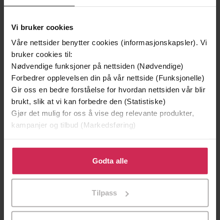
Vi bruker cookies
Våre nettsider benytter cookies (informasjonskapsler). Vi
bruker cookies til:
Nødvendige funksjoner på nettsiden (Nødvendige)
Forbedrer opplevelsen din på vår nettside (Funksjonelle)
Gir oss en bedre forståelse for hvordan nettsiden vår blir
brukt, slik at vi kan forbedre den (Statistiske)
199,-
349,-
Gjør det mulig for oss å vise deg relevante produkter,
Minnesota
Utskudd
kampanjer og tilbud (Markedsføring)
Jo Nesbø
Jørn Lier Horst
EBOK
EBOK
Klikk på «Godta alle» for å gi oss ditt samtykke til å
bruke cookies for alle disse formålene. Du kan også
Godta alle
tilpasse ditt samtykke til spesifikke formål ved å klikke
på «Tilpass». Du kan når som helst trekke tilbake eller
Beautiful debut narrative about grief, hope
Tilpass
Undertittel
endre ditt samtykke.
and resilience