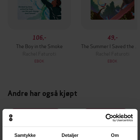
106,-
49,-
The Boy in the Smoke
The Summer I Saved the Wild
Rachel Faturoti
Rachel Faturoti
EBOK
EBOK
Andre har også kjøpt
Premium
Premium
Vinner av Rivertonprisen
Første gang på tilbud
Samtykke
Detaljer
Om