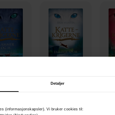
99,-
169,-
Detaljer
mmer og is
Farlige spor
Skoge
in Hunter
Erin Hunter
EBOK
EBOK
es (informasjonskapsler). Vi bruker cookies til: