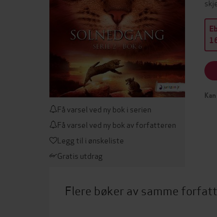
skj
E
16
Kan 
Få varsel ved ny bok i serien
Få varsel ved ny bok av forfatteren
Legg til i ønskeliste
Gratis utdrag
Flere bøker av samme forfat