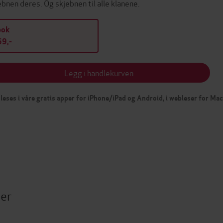
ebnen deres. Og skjebnen til alle klanene.
bok
9,-
Legg i handlekurven
leses i våre gratis apper for iPhone/iPad og Android, i webleser for Ma
ter