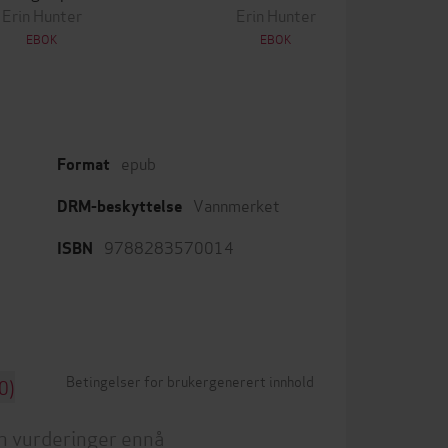
Erin Hunter
Erin Hunter
EBOK
EBOK
epub
Format
Vannmerket
DRM-beskyttelse
9788283570014
ISBN
Betingelser for brukergenerert innhold
0)
n vurderinger ennå