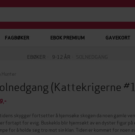
FAGBØKER
EBOK PREMIUM
GAVEKORT
EBØKER
9-12 ÅR
SOLNEDGANG
n Hunter
olnedgang
(Kattekrigerne #
9,-
tidens skygger fortsetter å hjemsøke skogen da noen gamle venne
ker fortapt for evig. Buskeklo blir hjemsøkt av en dyster figur på 
mpe for å holde seg tro mot sin klan. Tiden er kommet for noen av