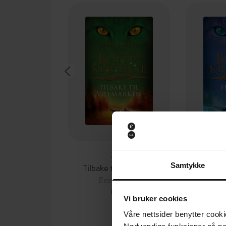
99,-
Samtykke
Tilbake til villmarken
Fla
Erin Hunter
Er
EBOK
Vi bruker cookies
Våre nettsider benytter cooki