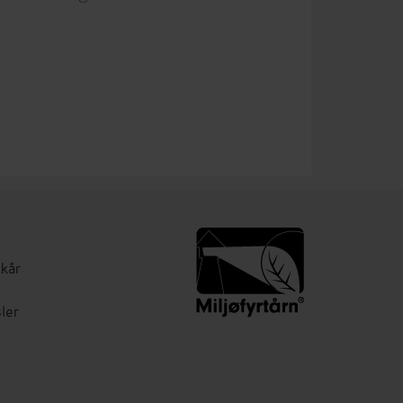
lkår
ler