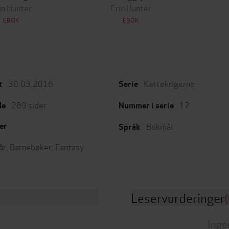
in Hunter
Erin Hunter
EBOK
EBOK
30.03.2016
Kattekrigerne
t
Serie
289
sider
12
de
Nummer i serie
Bokmål
er
Språk
år
,
Barnebøker
,
Fantasy
Leservurderinger
(
Inge