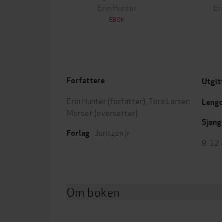
Erin Hunter
Er
EBOK
Forfattere
Utgit
Erin Hunter
(forfatter),
Tora Larsen
Leng
Morset
(oversetter)
Sjang
Juritzen jr
Forlag
9-12 
Om boken