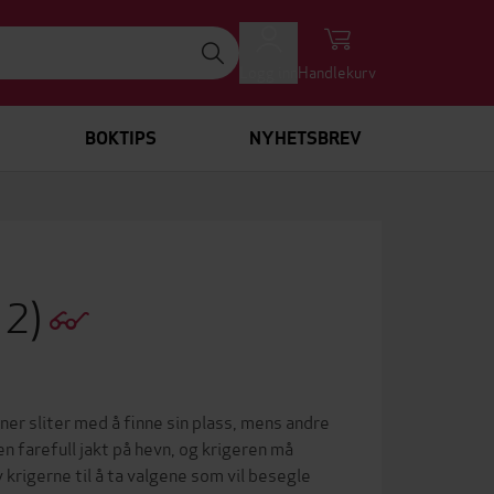
Logg inn
Handlekurv
BOKTIPS
NYHETSBREV
12)
r sliter med å finne sin plass, mens andre
en farefull jakt på hevn, og krigeren må
 krigerne til å ta valgene som vil besegle