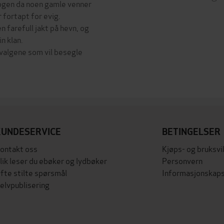
ogen da noen gamle venner
r fortapt for evig.
n farefull jakt på hevn, og
n klan.
 valgene som vil besegle
KUNDESERVICE
BETINGELSER
ontakt oss
Kjøps- og bruksvi
lik leser du ebøker og lydbøker
Personvern
fte stilte spørsmål
Informasjonskaps
elvpublisering