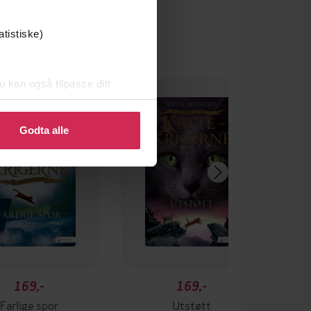
atistiske)
u kan også tilpasse ditt
 eller endre ditt samtykke.
Godta alle
169,-
169,-
Farlige spor
Utstøtt