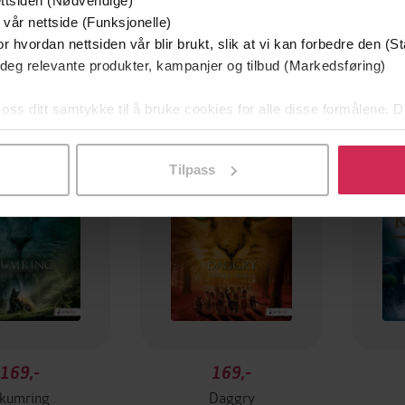
ttsiden (Nødvendige)
 vår nettside (Funksjonelle)
r hvordan nettsiden vår blir brukt, slik at vi kan forbedre den (St
 deg relevante produkter, kampanjer og tilbud (Markedsføring)
 oss ditt samtykke til å bruke cookies for alle disse formålene. D
l ved å klikke på «Tilpass». Du kan når som helst trekke tilbake
Tilpass
169,-
169,-
kumring
Daggry