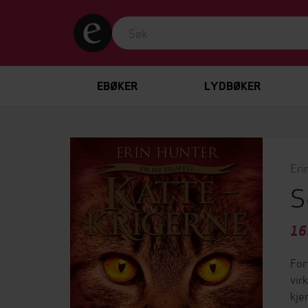
EBØKER
LYDBØKER
Eri
S
16
For
vir
kje