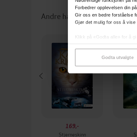
Nødvendige funksjoner på ne
Forbedrer opplevelsen din på
Andre har også kjøpt
Gir oss en bedre forståelse fo
Gjør det mulig for oss å vise
Klikk på «Godta alle» for å gi
samtykke til spesifikke formå
Godta utvalgte
169,-
Stjerneskinn
S