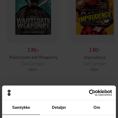
130,-
130,-
Waistcoats and Weaponry
Imprudence
Gail Carriger
Gail Carriger
EBOK
EBOK
Andre har også kjøpt
Samtykke
Detaljer
Om
Premium
Premium
Vinner av Rivertonprisen
Første gang på tilbud