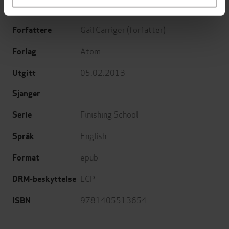
Number 1 in series
Undertittel
Gail Carriger
(forfatter)
Forfattere
Atom
Forlag
05.02.2013
Utgitt
Sjanger
Finishing School
Serie
English
Språk
epub
Format
LCP
DRM-beskyttelse
9781405513654
ISBN