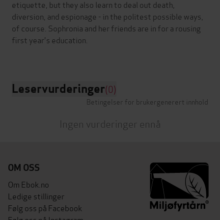
etiquette, but they also learn to deal out death,
diversion, and espionage - in the politest possible ways,
of course. Sophronia and her friends are in for a rousing
first year's education.
Leservurderinger
(0)
Betingelser for brukergenerert innhold
Ingen vurderinger ennå
OM OSS
Om Ebok.no
Ledige stillinger
Følg oss på Facebook
Følg oss på Instagram