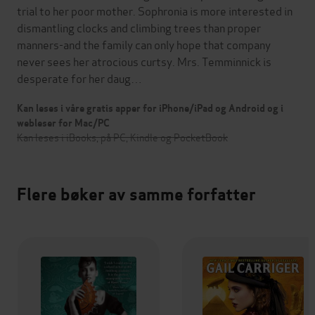
trial to her poor mother. Sophronia is more interested in
dismantling clocks and climbing trees than proper
manners-and the family can only hope that company
never sees her atrocious curtsy. Mrs. Temminnick is
desperate for her daug…
Kan leses i våre gratis apper for iPhone/iPad og Android og i
webleser for Mac/PC
Kan leses i iBooks, på PC, Kindle og PocketBook
Flere bøker av samme forfatter