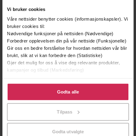
Vi bruker cookies
Våre nettsider benytter cookies (informasjonskapsler). Vi
bruker cookies til:
Nødvendige funksjoner på nettsiden (Nødvendige)
Forbedrer opplevelsen din på vår nettside (Funksjonelle)
Gir oss en bedre forståelse for hvordan nettsiden vår blir
brukt, slik at vi kan forbedre den (Statistiske)
Gjør det mulig for oss å vise deg relevante produkter,
kampanjer og tilbud (Markedsføring)
Klikk på «Godta alle» for å gi oss ditt samtykke til å
129,-
129,-
bruke cookies for alle disse formålene. Du kan også
Godta alle
Minnesota
Utskudd
tilpasse ditt samtykke til spesifikke formål ved å klikke
Jo Nesbø
Jørn Lier Horst
på «Tilpass». Du kan når som helst trekke tilbake eller
EBOK
EBOK
Tilpass
endre ditt samtykke.
Godta utvalgte