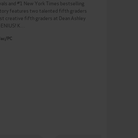
ivals and #1 New York Times bestselling
story features two talented fifth graders
st creative fifth graders at Dean Ashley
 J-ENIUS! K…
 Mac/PC