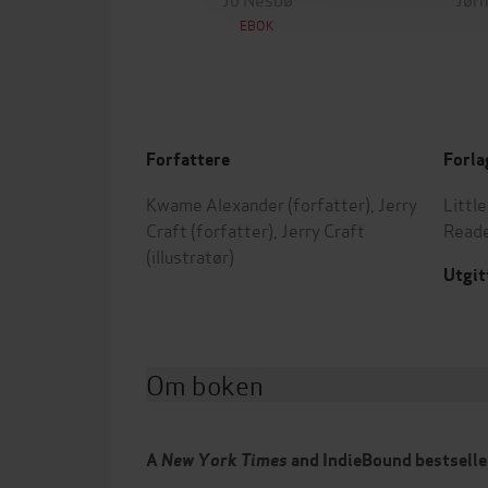
EBOK
Forfattere
Forla
Kwame Alexander
(forfatter),
Jerry
Littl
Craft
(forfatter),
Jerry Craft
Read
(illustratør)
Utgit
Om boken
A
New York Times
and IndieBound bestselle