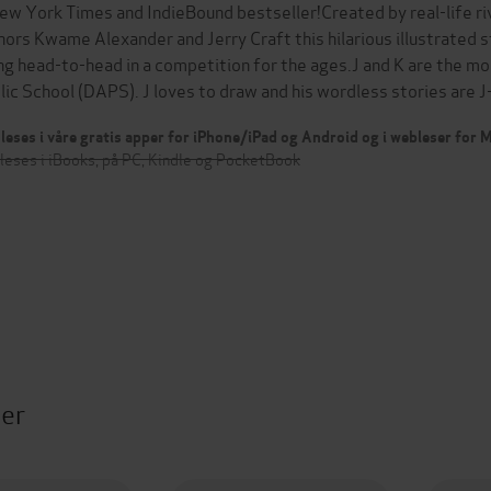
ew York Times and IndieBound bestseller!Created by real-life r
hors Kwame Alexander and Jerry Craft this hilarious illustrated 
ng head-to-head in a competition for the ages.J and K are the mo
lic School (DAPS). J loves to draw and his wordless stories are
leses i våre gratis apper for iPhone/iPad og Android og i webleser for
leses i iBooks, på PC, Kindle og PocketBook
ter