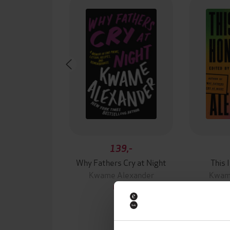
139,-
Why Fathers Cry at Night
This 
Kwame Alexander
Kwam
EBOK