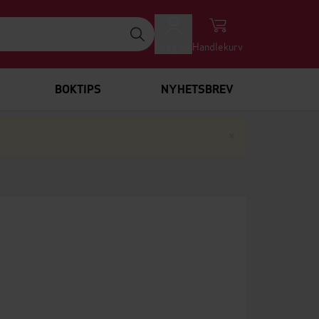
Logg inn
Handlekurv
BOKTIPS
NYHETSBREV
Lukk
×