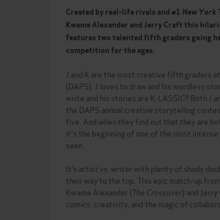
Created by real-life rivals and #1
New York
Kwame Alexander and Jerry Craft this hilari
features two talented fifth graders going h
competition for the ages.
J and K are the most creative fifth graders a
(DAPS). J loves to draw and his wordless sto
write and his stories are K-LASSIC!! Both J 
the DAPS annual creative storytelling contest
five. And when they find out that they are b
it's the beginning of one of the most intense 
seen.
It’s artist vs. writer with plenty of shady dou
their way to the top. This epic match-up fr
Kwame Alexander (
The Crossover
) and Jerry 