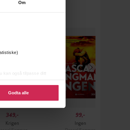
Om
atistiske)
u kan også tilpasse ditt
 eller endre ditt samtykke.
Godta alle
349,-
99,-
Krigen
Ingen
ascal Engman
Pascal Engman