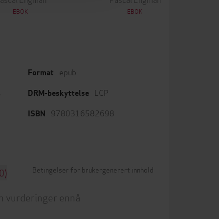
EBOK
EBOK
epub
Format
,
LCP
DRM-beskyttelse
9780316582698
ISBN
Betingelser for brukergenerert innhold
0)
n vurderinger ennå