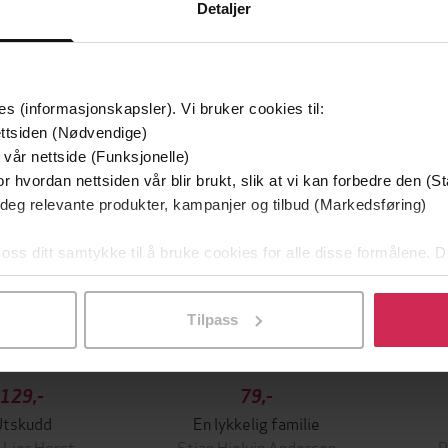
Detaljer
mium
Premium
es (informasjonskapsler). Vi bruker cookies til:
g på tilbud
ttsiden (Nødvendige)
 vår nettside (Funksjonelle)
r hvordan nettsiden vår blir brukt, slik at vi kan forbedre den (St
 deg relevante produkter, kampanjer og tilbud (Markedsføring)
 oss ditt samtykke til å bruke cookies for alle disse formålene. D
l ved å klikke på «Tilpass». Du kan når som helst trekke tilbake
Tilpass
129,-
79,-
Utskudd
En lykkelig familie
 Lier Horst
Stian Hjelvin Andersen
P