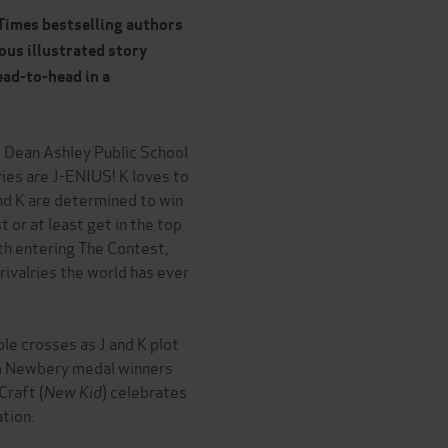
Times bestselling authors
ous illustrated story
ead-to-head in a
t Dean Ashley Public School
ries are J-ENIUS! K loves to
and K are determined to win
 or at least get in the top
oth entering The Contest,
rivalries the world has ever
ble crosses as J and K plot
om Newbery medal winners
Craft (
New Kid
) celebrates