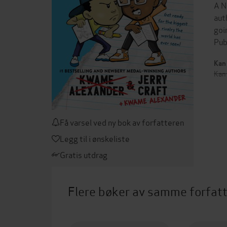
A N
aut
goi
Pub
Kan 
Kan 
Få varsel ved ny bok av forfatteren
Legg til i ønskeliste
Gratis utdrag
Flere bøker av samme forfat