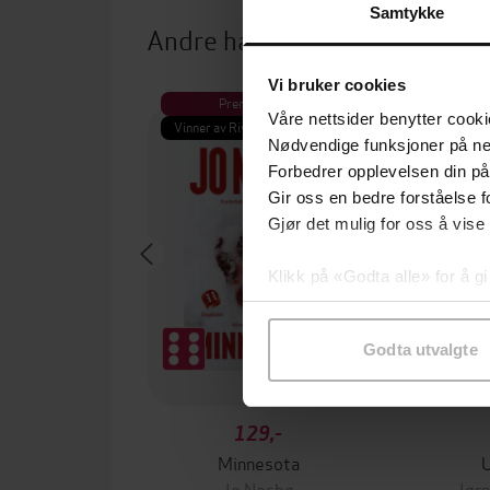
Samtykke
Andre har også kjøpt
Vi bruker cookies
Premium
Pre
Våre nettsider benytter cooki
Vinner av Rivertonprisen
Første gan
Nødvendige funksjoner på ne
Forbedrer opplevelsen din på
Gir oss en bedre forståelse fo
Gjør det mulig for oss å vise
Klikk på «Godta alle» for å gi
samtykke til spesifikke formå
Godta utvalgte
129,-
Minnesota
Jo Nesbø
Jørn