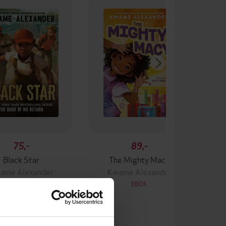
75,-
89,-
Black Star
The Mighty Macy
ame Alexander
Kwame Alexander
EBOK
EBOK