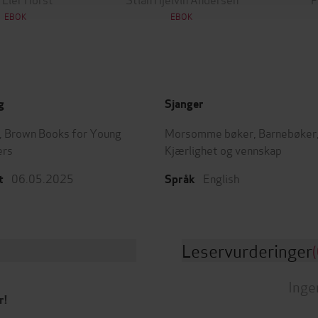
EBOK
EBOK
g
Sjanger
e, Brown Books for Young
Morsomme bøker
,
Barnebøker
ers
Kjærlighet og vennskap
06.05.2025
English
t
Språk
Leservurderinger
(
Inge
r!