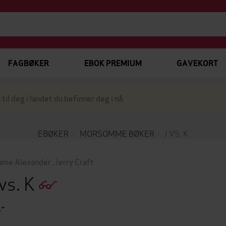
FAGBØKER
EBOK PREMIUM
GAVEKORT
 til deg i landet du befinner deg i nå.
EBØKER
MORSOMME BØKER
J VS. K
me Alexander
,
Jerry Craft
 vs. K
,-