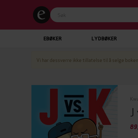
EBØKER
LYDBØKER
Vi har dessverre ikke tillatelse til å selge boken
Kwa
J
89