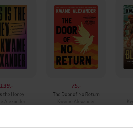
139,-
75,-
Is the Honey
The Door of No Return
e Alexander
Kwame Alexander
Kw
EBOK
EBOK