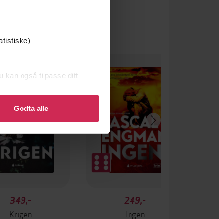
atistiske)
u kan også tilpasse ditt
 eller endre ditt samtykke.
Godta alle
349,-
249,-
Krigen
Ingen