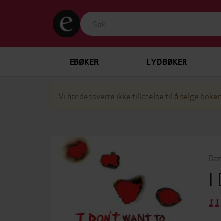
EBØKER
LYDBØKER
Vi har dessverre ikke tillatelse til å selge boken
Dan
I
11