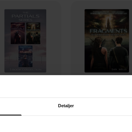
164,-
51,-
Partials series 1-3 (Partials; Fragments; Ruins)
Fragments
Dan Wells
Dan Wells
Detaljer
EBOK
EBOK