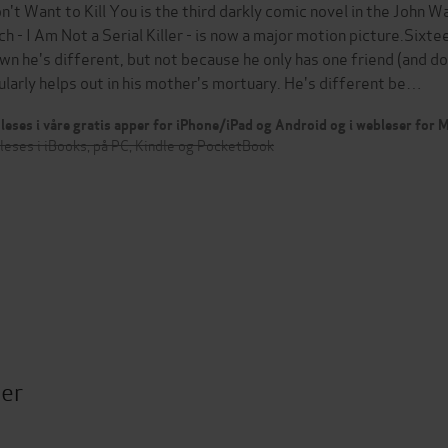
on't Want to Kill You is the third darkly comic novel in the John W
ch - I Am Not a Serial Killer - is now a major motion picture.Six
wn he's different, but not because he only has one friend (and d
ularly helps out in his mother's mortuary. He's different be…
leses i våre gratis apper for iPhone/iPad og Android og i webleser for
leses i iBooks, på PC, Kindle og PocketBook
ter