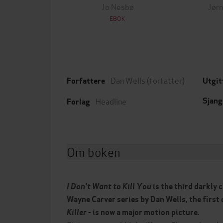
Jo Nesbø
Jørn
EBOK
Dan Wells
(forfatter)
Forfattere
Utgit
Headline
Sjang
Forlag
Om boken
I Don't Want to Kill You
is the third darkly 
Wayne Carver series by Dan Wells, the first 
Killer
- is now a major motion picture.