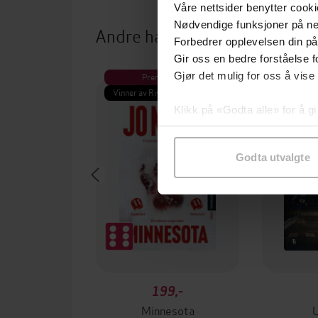
Våre nettsider benytter cooki
Nødvendige funksjoner på ne
Andre har også kjøpt
Forbedrer opplevelsen din på
Gir oss en bedre forståelse fo
Gjør det mulig for oss å vise
Premium
Pre
Vinner av Rivertonprisen
Første gan
Klikk på «Godta alle» for å gi
samtykke til spesifikke formå
Godta utvalgte
199,-
Minnesota