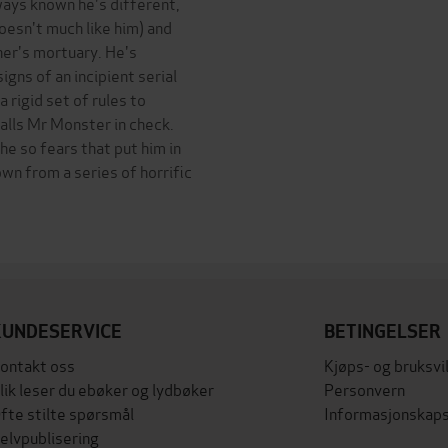
ays known he's different,
oesn't much like him) and
her's mortuary. He's
gns of an incipient serial
a rigid set of rules to
calls Mr Monster in check.
 he so fears that put him in
own from a series of horrific
KUNDESERVICE
BETINGELSER
ontakt oss
Kjøps- og bruksvi
lik leser du ebøker og lydbøker
Personvern
fte stilte spørsmål
Informasjonskaps
elvpublisering