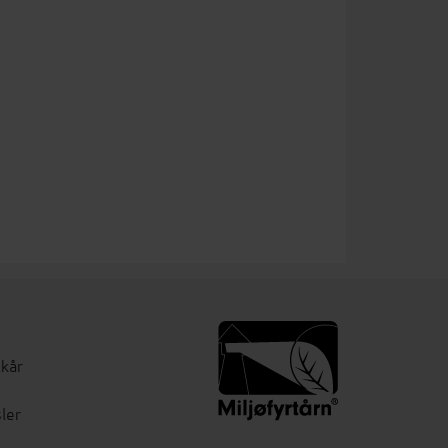
lkår
ler