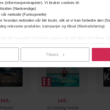
es (informasjonskapsler). Vi bruker cookies til:
ttsiden (Nødvendige)
 vår nettside (Funksjonelle)
r hvordan nettsiden vår blir brukt, slik at vi kan forbedre den (St
 deg relevante produkter, kampanjer og tilbud (Markedsføring)
mium
Premium
g på tilbud
 oss ditt samtykke til å bruke cookies for alle disse formålene. D
l ved å klikke på «Tilpass». Du kan når som helst trekke tilbake
Tilpass
349,-
149,-
Utskudd
En lykkelig familie