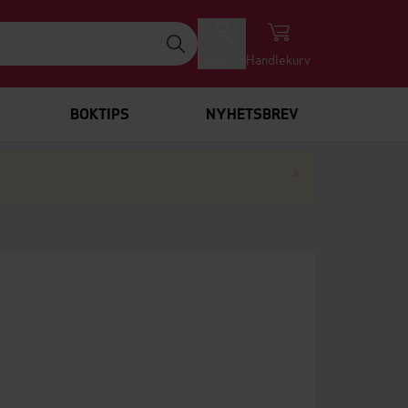
Logg inn
Handlekurv
BOKTIPS
NYHETSBREV
Lukk
×