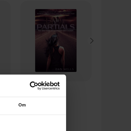
51,-
Partials
Dan Wells
Om
EBOK