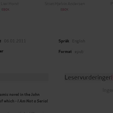
 Lier Horst
Stian Hjelvin Andersen
P
EBOK
EBOK
06.01.2011
English
t
Språk
epub
er
Format
Leservurderinger
(
Inge
comic novel in the John
of which -
I Am Not a Serial