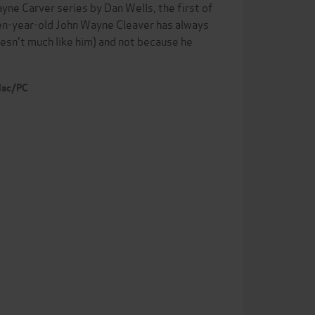
ayne Carver series by Dan Wells, the first of
teen-year-old John Wayne Cleaver has always
oesn't much like him) and not because he
 Mac/PC