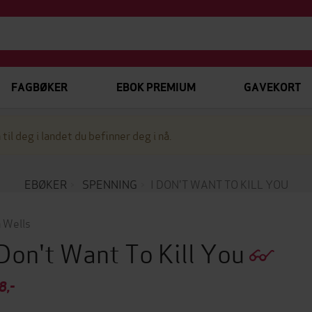
FAGBØKER
EBOK PREMIUM
GAVEKORT
 til deg i landet du befinner deg i nå.
EBØKER
SPENNING
I DON'T WANT TO KILL YOU
 Wells
 Don't Want To Kill You
8,-