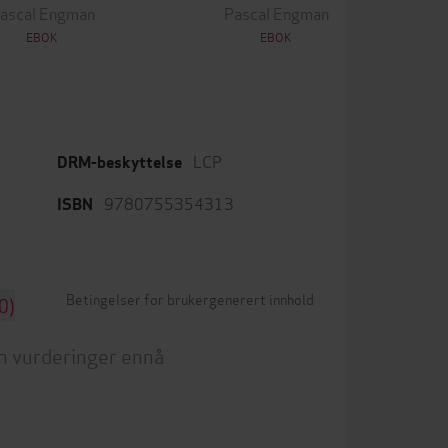
ascal Engman
Pascal Engman
EBOK
EBOK
LCP
DRM-beskyttelse
9780755354313
ISBN
Betingelser for brukergenerert innhold
0)
n vurderinger ennå