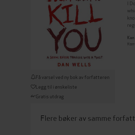
I D
whi
kno
reg
Kan 
Kan 
Få varsel ved ny bok av forfatteren
Legg til i ønskeliste
Gratis utdrag
Flere bøker av samme forfat