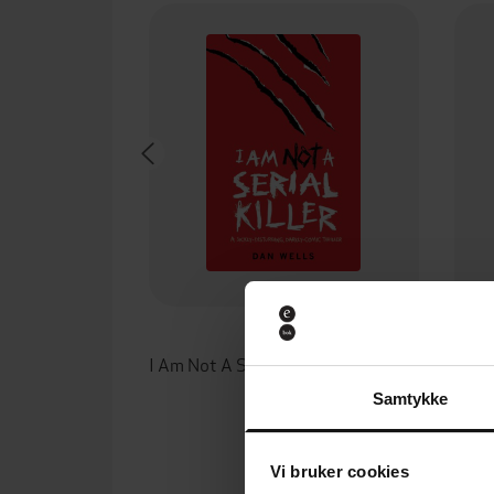
118,-
I Am Not A Serial Killer: Now a major film
Dan Wells
Samtykke
EBOK
Vi bruker cookies