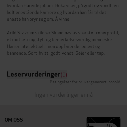
hvordan Hareide jobber. Boka viser, på godt og vondt, en
helt enestående karriere og hvordan han får til det
eneste han bryr seg om: Å vinne.
Arild Stavrum skildrer Skandinavias største trenerprofil,
et motsetningsfylt og bemerkelsesverdig menneske.
Han er intellektuell, men oppfarende; belest og
Leservurderinger
(0)
Betingelser for brukergenerert innhold
Ingen vurderinger ennå
OM OSS