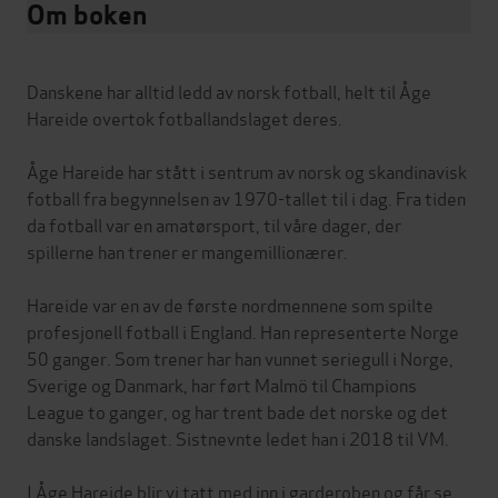
Om boken
Danskene har alltid ledd av norsk fotball, helt til Åge
Hareide overtok fotballandslaget deres.
Åge Hareide har stått i sentrum av norsk og skandinavisk
fotball fra begynnelsen av 1970-tallet til i dag. Fra tiden
da fotball var en amatørsport, til våre dager, der
spillerne han trener er mangemillionærer.
Hareide var en av de første nordmennene som spilte
profesjonell fotball i England. Han representerte Norge
50 ganger. Som trener har han vunnet seriegull i Norge,
Sverige og Danmark, har ført Malmö til Champions
League to ganger, og har trent bade det norske og det
danske landslaget. Sistnevnte ledet han i 2018 til VM.
I Åge Hareide blir vi tatt med inn i garderoben og får se