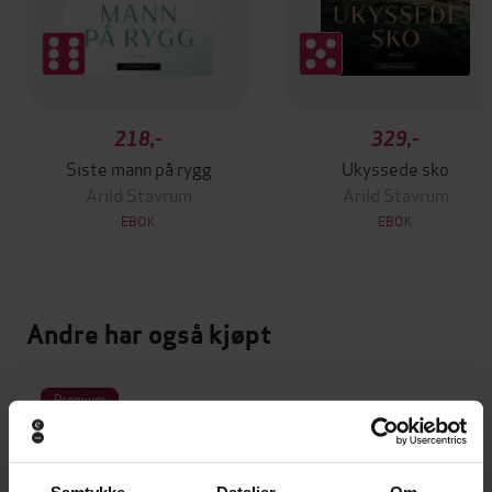
218,-
329,-
Siste mann på rygg
Ukyssede sko
Arild Stavrum
Arild Stavrum
EBOK
EBOK
Andre har også kjøpt
Premium
Samtykke
Detaljer
Om