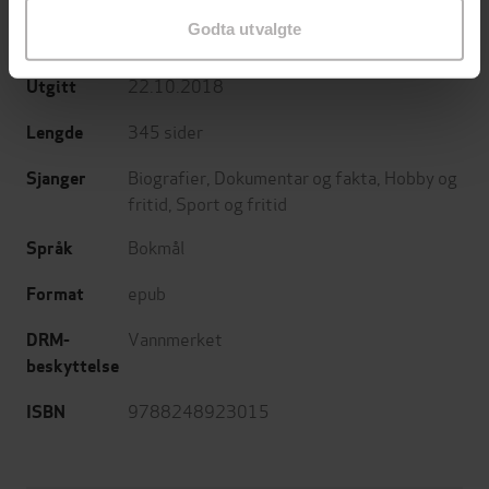
Godta utvalgte
Kagge
Forlag
22.10.2018
Utgitt
345
sider
Lengde
Biografier
,
Dokumentar og fakta
,
Hobby og
Sjanger
fritid
,
Sport og fritid
Bokmål
Språk
epub
Format
Vannmerket
DRM-
beskyttelse
9788248923015
ISBN