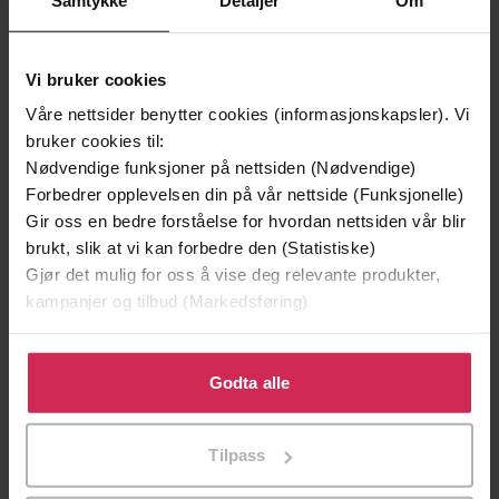
Vi bruker cookies
Våre nettsider benytter cookies (informasjonskapsler). Vi
bruker cookies til:
Nødvendige funksjoner på nettsiden (Nødvendige)
Forbedrer opplevelsen din på vår nettside (Funksjonelle)
Gir oss en bedre forståelse for hvordan nettsiden vår blir
149,-
239,-
brukt, slik at vi kan forbedre den (Statistiske)
Fordeler og ulemper ved å være John Arne Riise
Nini
Gjør det mulig for oss å vise deg relevante produkter,
John Arne Riise
Lars Lillo-Stenberg
kampanjer og tilbud (Markedsføring)
EBOK
EBOK
Klikk på «Godta alle» for å gi oss ditt samtykke til å
bruke cookies for alle disse formålene. Du kan også
Godta alle
tilpasse ditt samtykke til spesifikke formål ved å klikke
på «Tilpass». Du kan når som helst trekke tilbake eller
et fotballiv : biografi
Undertittel
Tilpass
endre ditt samtykke.
Arild Stavrum
(forfatter)
Forfattere