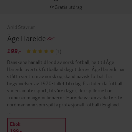
Gratis utdrag
Arild Stavrum
Åge Hareide
199,-
(1)
Danskene har alltid ledd av norsk fotball, helt til Åge
Hareide overtok fotballandslaget deres. Åge Hareide har
stått i sentrum av norsk og skandinavisk fotball fra
begynnelsen av 1970-tallet til i dag. Fra tiden da fotball
var en amatørsport, til våre dager, der spillerne han
trener er mangemillionærer. Hareide var en av de første
nordmennene som spilte profesjonell fotball i England.
…
Ebok
199,-