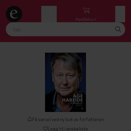
Logg inn
Handlekurv
Meny
Få varsel ved ny bok av forfatteren
Legg til i ønskeliste