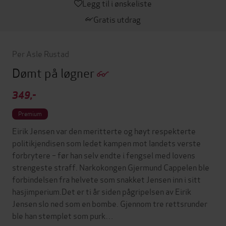
Legg til i ønskeliste
Gratis utdrag
Per Asle Rustad
Dømt på løgner
349,-
Premium
Eirik Jensen var den meritterte og høyt respekterte
politikjendisen som ledet kampen mot landets verste
forbrytere – før han selv endte i fengsel med lovens
strengeste straff. Narkokongen Gjermund Cappelen ble
forbindelsen fra helvete som snakket Jensen inn i sitt
hasjimperium.Det er ti år siden pågripelsen av Eirik
Jensen slo ned som en bombe. Gjennom tre rettsrunder
ble han stemplet som purk…