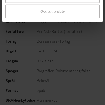
Godta utvalgte
skyggespillet som felte Eirik Jensen
Undertittel
Per Asle Rustad
(forfatter)
Forfattere
Bonnier norsk forlag
Forlag
14.11.2024
Utgitt
377
sider
Lengde
Biografier
,
Dokumentar og fakta
Sjanger
Bokmål
Språk
epub
Format
Vannmerket
DRM-beskyttelse