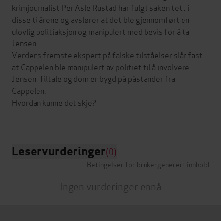
krimjournalist Per Asle Rustad har fulgt saken tett i
disse ti årene og avslører at det ble gjennomført en
ulovlig politiaksjon og manipulert med bevis for å ta
Jensen.
Verdens fremste ekspert på falske tilståelser slår fast
at Cappelen ble manipulert av politiet til å involvere
Jensen. Tiltale og dom er bygd på påstander fra
Cappelen.
Hvordan kunne det skje?
Leservurderinger
(0)
Betingelser for brukergenerert innhold
Ingen vurderinger ennå