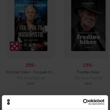
299,-
199,-
Kristian Valen - fra spøk til maskinpistol
Fredløs biker
Per Asle Rustad
Per Asle Rustad
EBOK
EBOK
Andre har også kjøpt