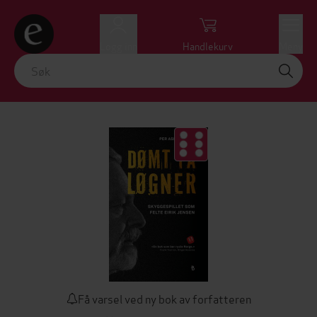
Logg inn
Handlekurv
Meny
Få varsel ved ny bok av forfatteren