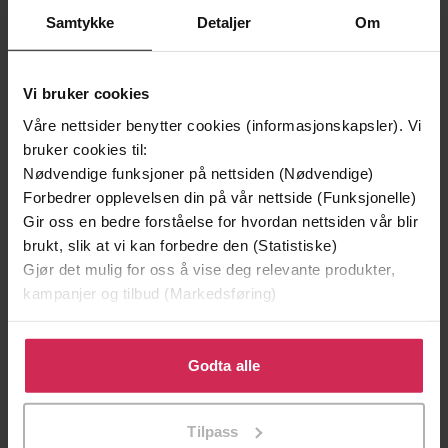
Samtykke
Detaljer
Om
Premium
Premium
Vinner av Rivertonprisen
Første gang på tilbud
Vi bruker cookies
Våre nettsider benytter cookies (informasjonskapsler). Vi
bruker cookies til:
Nødvendige funksjoner på nettsiden (Nødvendige)
Forbedrer opplevelsen din på vår nettside (Funksjonelle)
Gir oss en bedre forståelse for hvordan nettsiden vår blir
brukt, slik at vi kan forbedre den (Statistiske)
Gjør det mulig for oss å vise deg relevante produkter,
kampanjer og tilbud (Markedsføring)
Klikk på «Godta alle» for å gi oss ditt samtykke til å
199,-
349,-
bruke cookies for alle disse formålene. Du kan også
Godta alle
Minnesota
Utskudd
tilpasse ditt samtykke til spesifikke formål ved å klikke
Jo Nesbø
Jørn Lier Horst
på «Tilpass». Du kan når som helst trekke tilbake eller
EBOK
EBOK
Tilpass
endre ditt samtykke.