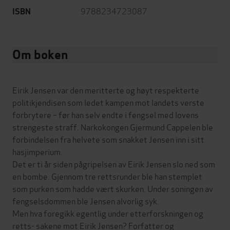
9788234723087
ISBN
Om boken
Eirik Jensen var den meritterte og høyt respekterte
politikjendisen som ledet kampen mot landets verste
forbrytere – før han selv endte i fengsel med lovens
strengeste straff. Narkokongen Gjermund Cappelen ble
forbindelsen fra helvete som snakket Jensen inn i sitt
hasjimperium.
Det er ti år siden pågripelsen av Eirik Jensen slo ned som
en bombe. Gjennom tre rettsrunder ble han stemplet
som purken som hadde vært skurken. Under soningen av
fengselsdommen ble Jensen alvorlig syk.
Men hva foregikk egentlig under etterforskningen og
retts- sakene mot Eirik Jensen? Forfatter og