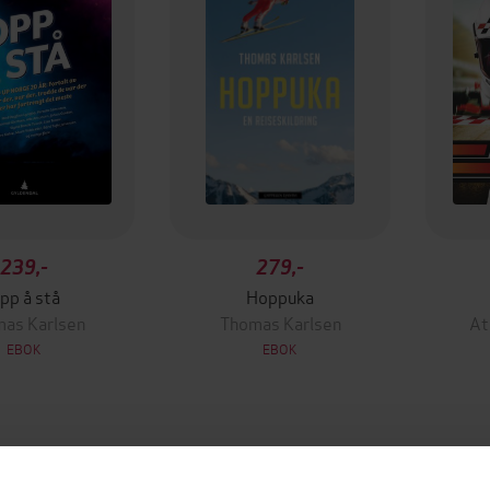
239,-
279,-
pp å stå
Hoppuka
as Karlsen
Thomas Karlsen
At
EBOK
EBOK