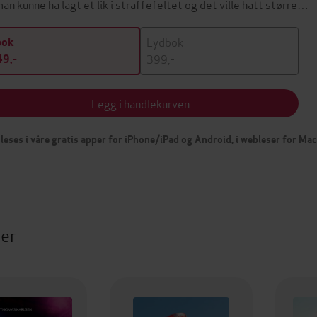
man kunne ha lagt et lik i straffefeltet og det ville hatt større…
Lydbok
bok
399,-
9,-
Legg i handlekurven
leses i våre gratis apper for iPhone/iPad og Android, i webleser for Ma
ter