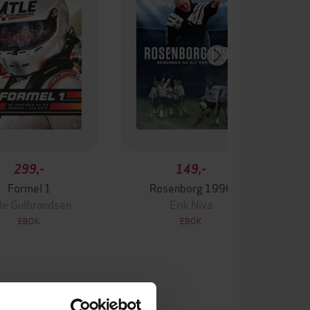
299,-
149,-
Formel 1
Rosenborg 1996
le Gulbrandsen
Erik Niva
EBOK
EBOK