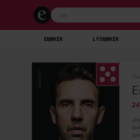
EBØKER
LYDBØKER
Cla
E
24
«De
bed
spi