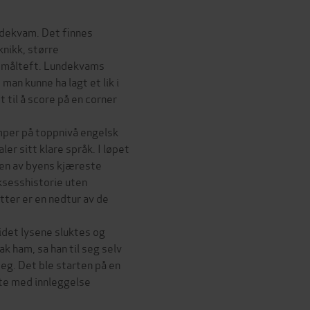
ndekvam. Det finnes
nikk, større
re målteft. Lundekvams
man kunne ha lagt et lik i
t til å score på en corner
mper på toppnivå engelsk
r sitt klare språk. I løpet
n en av byens kjæreste
uksesshistorie uten
tter er en nedtur av de
 idet lysene sluktes og
ak ham, sa han til seg selv
 seg. Det ble starten på en
te med innleggelse