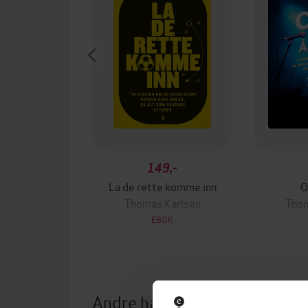
149,-
La de rette komme inn
O
Thomas Karlsen
Thom
EBOK
Andre har også kjøpt