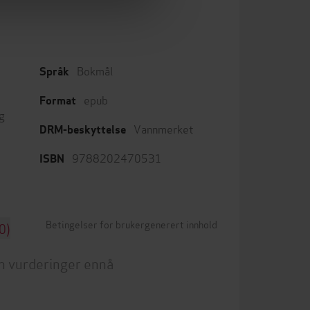
Bokmål
Språk
epub
Format
g
Vannmerket
DRM-beskyttelse
9788202470531
ISBN
Betingelser for brukergenerert innhold
0)
n vurderinger ennå