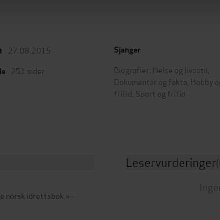
27.08.2015
Sjanger
t
Biografier
,
Helse og livsstil
,
251
sider
de
Dokumentar og fakta
,
Hobby o
fritid
,
Sport og fritid
Leservurderinger
(
Inge
e norsk idrettsbok.» -