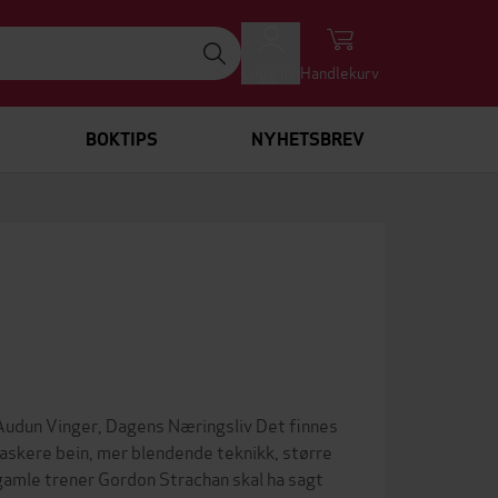
Logg inn
Handlekurv
BOKTIPS
NYHETSBREV
 Audun Vinger, Dagens Næringsliv Det finnes
askere bein, mer blendende teknikk, større
gamle trener Gordon Strachan skal ha sagt