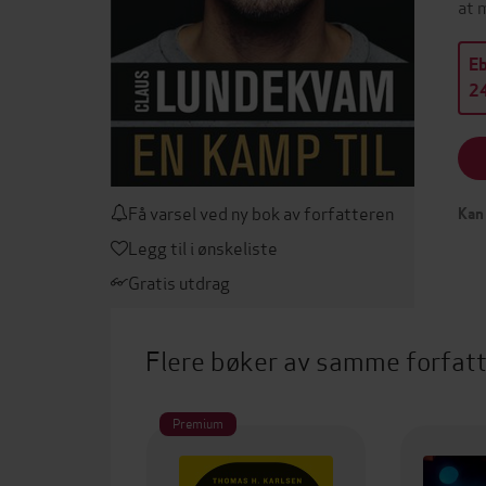
at 
E
24
Få varsel ved ny bok av forfatteren
Kan 
Legg til i ønskeliste
Gratis utdrag
Flere bøker av samme forfat
Premium