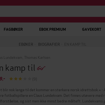
FAGBØKER
EBOK PREMIUM
GAVEKORT
EBØKER
BIOGRAFIER
EN KAMP TIL
us Lundekvam
,
Thomas Karlsen
n kamp til
9,-
(9)
t blir nok lenge til det kommer en sterkere norsk idrettsbok.» -
re fotballspillere en Claus Lundekvam. Det finnes utøvere med r
llforståelse, og sist men ikke minst bedre målteft. Lundekvams 