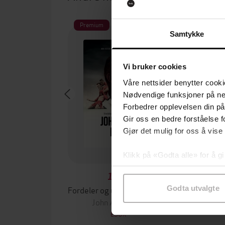
Premium
Samtykke
Vi bruker cookies
Våre nettsider benytter cooki
Nødvendige funksjoner på ne
Forbedrer opplevelsen din på
Gir oss en bedre forståelse fo
Gjør det mulig for oss å vise
Klikk på «Godta alle» for å gi
samtykke til spesifikke formå
149,-
Fordeler og ulemper ved å være John Arne Riise
På
Godta utvalgte
John Arne Riise
Ei
EBOK