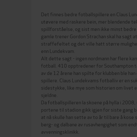
Det finnes bedre fotballspillere en Claus Lu
utøvere med raskere bein, mer blendende tek
spillforståelse, og sist men ikke minst bed
gamle trener Gordon Strachan skal ha sagt at 
straffefeltet og det ville hatt større mulighe
enn Lundekvam.
Alt dette sagt - ingen nordmann har flere ka
fotball. 410 opptredener for Southampton tale
av de 12 årene han spilte for klubben ble ha
spillere. Claus Lundekvams fotballiv er en s
sidestykke, like mye som historien om livet e
sjeldne.
Da fotballspilleren la skoene på hylla i 2008,
portene til stadion gikk igjen for siste gang b
at nå skulle han sette av to år til bare å kose
berg- og dalbane av rusavhengighet som end