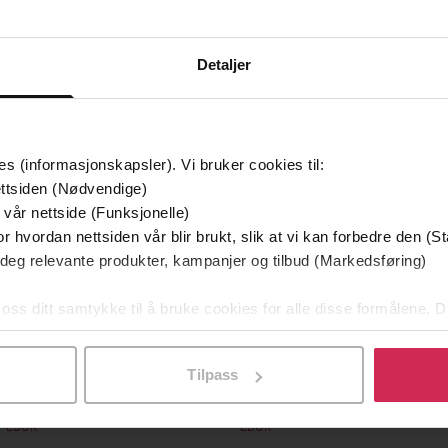
Detaljer
es (informasjonskapsler). Vi bruker cookies til:
ttsiden (Nødvendige)
 vår nettside (Funksjonelle)
r hvordan nettsiden vår blir brukt, slik at vi kan forbedre den (St
 deg relevante produkter, kampanjer og tilbud (Markedsføring)
 oss ditt samtykke til å bruke cookies for alle disse formålene. D
l ved å klikke på «Tilpass». Du kan når som helst trekke tilbake
199,-
199,-
 innsiden
Badboy
Tilpass
rik Jensen
Jørn Lier Horst
S
EBOK
EBOK