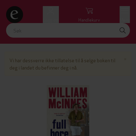
Logg inn
Handlekurv
Meny
Lu
×
Vi har dessverre ikke tillatelse til å selge boken til
deg i landet du befinner deg i nå.