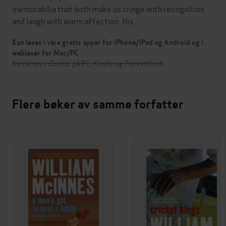
memorabilia that both make us cringe with recognition
and laugh with warm affection. His…
Kan leses i våre gratis apper for iPhone/iPad og Android og i
webleser for Mac/PC
Kan leses i iBooks, på PC, Kindle og PocketBook
Flere bøker av samme forfatter