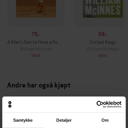
75,-
59,-
A Man's Got to Have a Hobby
Cricket Kings
William McInnes
William McInnes
EBOK
EBOK
Andre har også kjøpt
Premium
Premium
Vinner av Rivertonprisen
Første gang på tilbud
Samtykke
Detaljer
Om