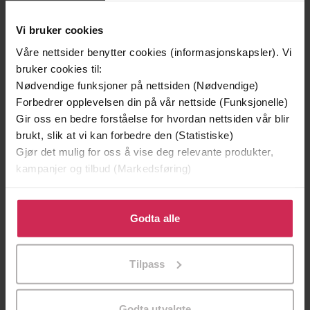
Vi bruker cookies
Våre nettsider benytter cookies (informasjonskapsler). Vi
bruker cookies til:
Nødvendige funksjoner på nettsiden (Nødvendige)
Forbedrer opplevelsen din på vår nettside (Funksjonelle)
Gir oss en bedre forståelse for hvordan nettsiden vår blir
brukt, slik at vi kan forbedre den (Statistiske)
199,-
349,-
Gjør det mulig for oss å vise deg relevante produkter,
Minnesota
Utskudd
kampanjer og tilbud (Markedsføring)
Jo Nesbø
Jørn Lier Horst
EBOK
EBOK
Klikk på «Godta alle» for å gi oss ditt samtykke til å
bruke cookies for alle disse formålene. Du kan også
Godta alle
tilpasse ditt samtykke til spesifikke formål ved å klikke
på «Tilpass». Du kan når som helst trekke tilbake eller
Tilpass
endre ditt samtykke.
William McInnes
(forfatter)
Forfattere
Hachette Australia
Forlag
Godta utvalgte