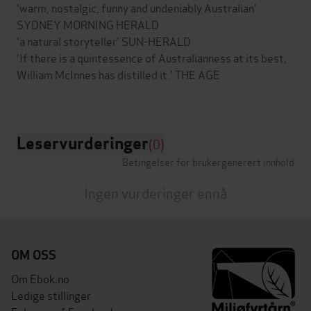
'warm, nostalgic, funny and undeniably Australian'
SYDNEY MORNING HERALD
'a natural storyteller' SUN-HERALD
'If there is a quintessence of Australianness at its best,
William McInnes has distilled it.' THE AGE
Leservurderinger
(0)
Betingelser for brukergenerert innhold
Ingen vurderinger ennå
OM OSS
Om Ebok.no
Ledige stillinger