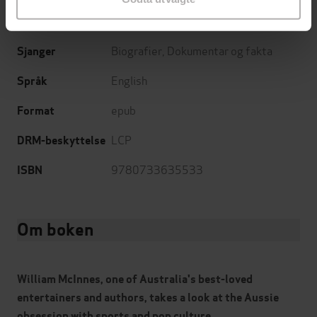
25.10.2016
Utgitt
Biografier
,
Dokumentar og fakta
Sjanger
English
Språk
epub
Format
LCP
DRM-beskyttelse
9780733635533
ISBN
Om boken
William McInnes, one of Australia's best-loved
entertainers and authors, takes a look at the Aussie
obsession with sports and pop culture.