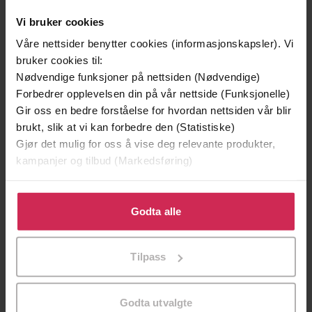
Vi bruker cookies
Våre nettsider benytter cookies (informasjonskapsler). Vi
bruker cookies til:
Nødvendige funksjoner på nettsiden (Nødvendige)
Forbedrer opplevelsen din på vår nettside (Funksjonelle)
Gir oss en bedre forståelse for hvordan nettsiden vår blir
brukt, slik at vi kan forbedre den (Statistiske)
Gjør det mulig for oss å vise deg relevante produkter,
199,-
349,-
kampanjer og tilbud (Markedsføring)
Minnesota
Utskudd
Jo Nesbø
Jørn Lier Horst
Klikk på «Godta alle» for å gi oss ditt samtykke til å
EBOK
EBOK
bruke cookies for alle disse formålene. Du kan også
Godta alle
tilpasse ditt samtykke til spesifikke formål ved å klikke
på «Tilpass». Du kan når som helst trekke tilbake eller
Tilpass
endre ditt samtykke.
The Lives of Jack Spot and Billy Hill
Undertittel
Godta utvalgte