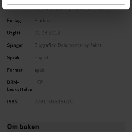
James Morton
(forfatter),
Jerry Parker
Forfattere
(forfatter),
Gerry Parker
(forfatter)
Piatkus
Forlag
01.03.2012
Utgitt
Biografier
,
Dokumentar og fakta
Sjanger
English
Språk
epub
Format
LCP
DRM-
beskyttelse
9781405515610
ISBN
Om boken