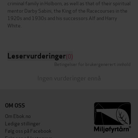
criminal family in Holborn, as well as that of their spiritual
mentor Darby Sabini, the King of the Racecourses in the
1920s and 1930s and his successors Alf and Harry
White.
Leservurderinger
(0)
Betingelser for brukergenerert innhold
Ingen vurderinger ennå
OM OSS
Om Ebok.no
Ledige stillinger
Følg oss på Facebook
Følg oss på Instagram