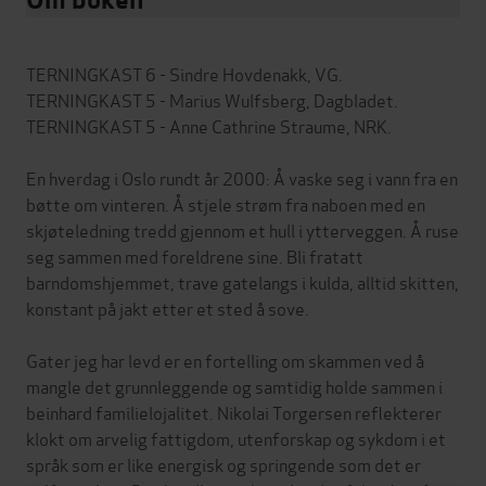
TERNINGKAST 6 - Sindre Hovdenakk, VG.
TERNINGKAST 5 - Marius Wulfsberg, Dagbladet.
TERNINGKAST 5 - Anne Cathrine Straume, NRK.
En hverdag i Oslo rundt år 2000: Å vaske seg i vann fra en
bøtte om vinteren. Å stjele strøm fra naboen med en
skjøteledning tredd gjennom et hull i ytterveggen. Å ruse
seg sammen med foreldrene sine. Bli fratatt
barndomshjemmet, trave gatelangs i kulda, alltid skitten,
konstant på jakt etter et sted å sove.
Gater jeg har levd er en fortelling om skammen ved å
mangle det grunnleggende og samtidig holde sammen i
beinhard familielojalitet. Nikolai Torgersen reflekterer
klokt om arvelig fattigdom, utenforskap og sykdom i et
språk som er like energisk og springende som det er