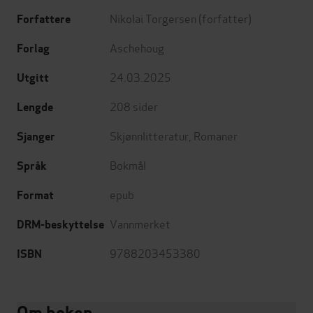
Nikolai Torgersen
(forfatter)
Forfattere
Aschehoug
Forlag
24.03.2025
Utgitt
208
sider
Lengde
Skjønnlitteratur
,
Romaner
Sjanger
Bokmål
Språk
epub
Format
Vannmerket
DRM-beskyttelse
9788203453380
ISBN
Om boken