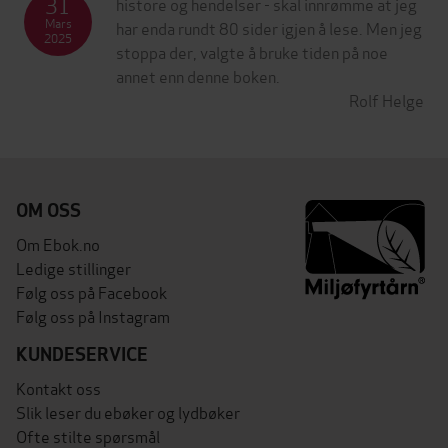
31
histore og hendelser - skal innrømme at jeg
Mars
har enda rundt 80 sider igjen å lese. Men jeg
2025
stoppa der, valgte å bruke tiden på noe
annet enn denne boken.
Rolf Helge
OM OSS
Om Ebok.no
Ledige stillinger
Følg oss på Facebook
Følg oss på Instagram
KUNDESERVICE
Kontakt oss
Slik leser du ebøker og lydbøker
Ofte stilte spørsmål