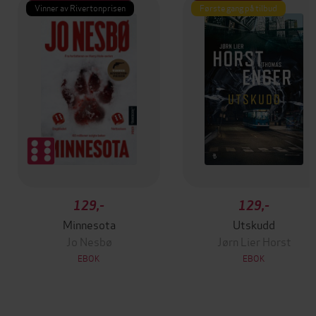
Vinner av Rivertonprisen
Første gang på tilbud
129,-
129,-
Minnesota
Utskudd
Jo Nesbø
Jørn Lier Horst
EBOK
EBOK