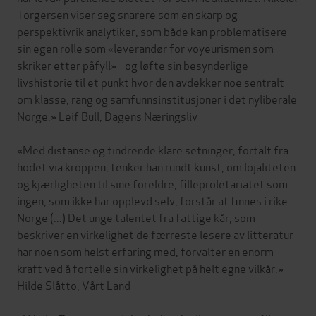
Torgersen viser seg snarere som en skarp og
perspektivrik analytiker, som både kan problematisere
sin egen rolle som «leverandør for voyeurismen som
skriker etter påfyll» - og løfte sin besynderlige
livshistorie til et punkt hvor den avdekker noe sentralt
om klasse, rang og samfunnsinstitusjoner i det nyliberale
Norge.» Leif Bull, Dagens Næringsliv
«Med distanse og tindrende klare setninger, fortalt fra
hodet via kroppen, tenker han rundt kunst, om lojaliteten
og kjærligheten til sine foreldre, filleproletariatet som
ingen, som ikke har opplevd selv, forstår at finnes i rike
Norge (...) Det unge talentet fra fattige kår, som
beskriver en virkelighet de færreste lesere av litteratur
har noen som helst erfaring med, forvalter en enorm
kraft ved å fortelle sin virkelighet på helt egne vilkår.»
Hilde Slåtto, Vårt Land