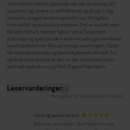
«Han skildrer med et glødende nærvær en uvanlig tøff
oppvekst, og senere et omflakkende og utrygt tidlig
voksenliv, preget av omsorgssvikt, rus, fattigdom,
kriminalitet og psykiske problemer. Det er brutalt, men
blir aldri bittert, kanskje takket være Torgersens
plutselige og spektakulære kommersielle gjennombrudd
som billedkunstner. Den personlige beretningen, full av
hårreisende episoder og hjerteskjærende detaljer, byr
også på spiss analyse av det norske klassesamfunnet
Leservurderinger
(3)
Betingelser for brukergenerert innhold
Vond og autentisk bok
Boken er annerledes. Den føles for meg