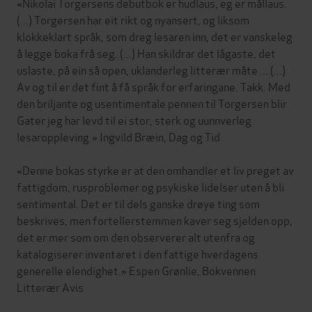
«Nikolai Torgersens debutbok er hudlaus, eg er mållaus.
(...) Torgersen har eit rikt og nyansert, og liksom
klokkeklart språk, som dreg lesaren inn, det er vanskeleg
å legge boka frå seg. (...) Han skildrar det lågaste, det
uslaste, på ein så open, uklanderleg litterær måte ... (...)
Av og til er det fint å få språk for erfaringane. Takk. Med
den briljante og usentimentale pennen til Torgersen blir
Gater jeg har levd til ei stor, sterk og uunnverleg
lesaroppleving.» Ingvild Bræin, Dag og Tid
«Denne bokas styrke er at den omhandler et liv preget av
fattigdom, rusproblemer og psykiske lidelser uten å bli
sentimental. Det er til dels ganske drøye ting som
beskrives, men fortellerstemmen kaver seg sjelden opp,
det er mer som om den observerer alt utenfra og
katalogiserer inventaret i den fattige hverdagens
generelle elendighet.» Espen Grønlie, Bokvennen
Litterær Avis