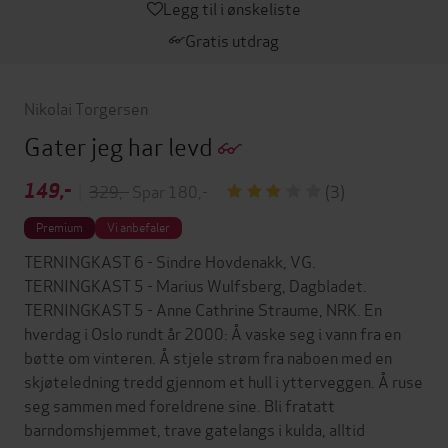
Legg til i ønskeliste
Gratis utdrag
Nikolai Torgersen
Gater jeg har levd
149,-
|
329,-
Spar 180,-
(3)
Premium
Vi anbefaler
TERNINGKAST 6 - Sindre Hovdenakk, VG.
TERNINGKAST 5 - Marius Wulfsberg, Dagbladet.
TERNINGKAST 5 - Anne Cathrine Straume, NRK. En
hverdag i Oslo rundt år 2000: Å vaske seg i vann fra en
bøtte om vinteren. Å stjele strøm fra naboen med en
skjøteledning tredd gjennom et hull i ytterveggen. Å ruse
seg sammen med foreldrene sine. Bli fratatt
barndomshjemmet, trave gatelangs i kulda, alltid