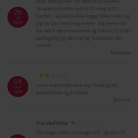
ekte. Han skriver om smerte på en ikke-
terapeutisk måte som traff meg rett i
20
hjertet. Jeg klarte ikke legge boken vekk og
Juli
jeg tar den med meg videre. Jeg lærte noe
2026
om det å være menneske og boka er til tider
ubehagelig og dønn ærlig. Anbefaler den
sterkt!
Marianne
04
Lever overhodet ikke opp til alle gode
Juni
anmeldelser og kritikker
2026
Wenche
Stor skuffelse
Så mange sider, så mange ord - og så LITE