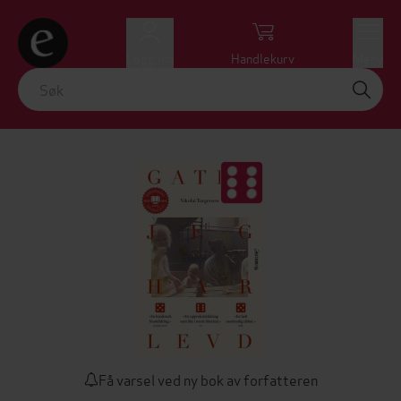
Logg inn
Handlekurv
Meny
Få varsel ved ny bok av forfatteren