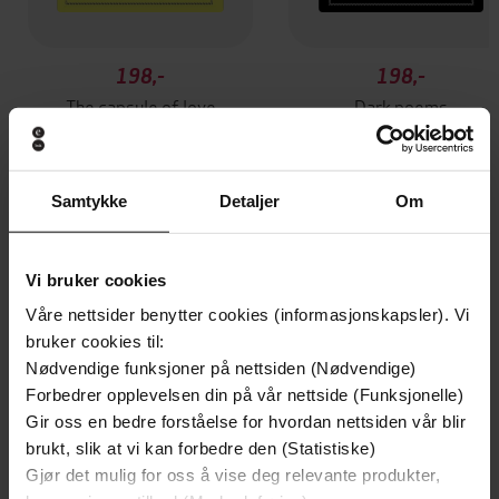
198,-
198,-
The capsule of love
Dark poems
Berit Helberg
Berit Helberg
EBOK
EBOK
Samtykke
Detaljer
Om
Andre har også kjøpt
Vi bruker cookies
Våre nettsider benytter cookies (informasjonskapsler). Vi
Premium
Premium
bruker cookies til:
Vinner av Rivertonprisen
Første gang på tilbud
Nødvendige funksjoner på nettsiden (Nødvendige)
Forbedrer opplevelsen din på vår nettside (Funksjonelle)
Gir oss en bedre forståelse for hvordan nettsiden vår blir
brukt, slik at vi kan forbedre den (Statistiske)
Gjør det mulig for oss å vise deg relevante produkter,