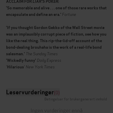
ACCLAIM FOR
LIAR'S POKER:
'So memorable and alive . . . one of those rare works that
Fortune
encapsulate and define an era.'
'If you thought Gordon Gekko of the Wall Street movie
was an implausibly corrupt piece of fiction, see how you
like the real thing. This rip-the-lid-off account of the
bond-dealing brouhaha is the work of a real-life bond
The Sunday Times
salesman.'
Daily Express
'Wickedly funny'
'
'
New York Times
Hilarious
Leservurderinger
(0)
Betingelser for brukergenerert innhold
Ingen vurderinger ennå