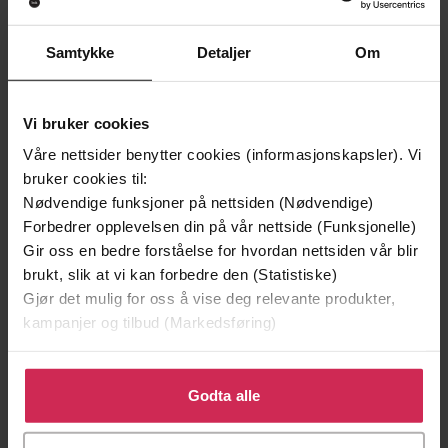
Samtykke
Detaljer
Om
Vi bruker cookies
Våre nettsider benytter cookies (informasjonskapsler). Vi
bruker cookies til:
Nødvendige funksjoner på nettsiden (Nødvendige)
Forbedrer opplevelsen din på vår nettside (Funksjonelle)
149,-
179,-
Gir oss en bedre forståelse for hvordan nettsiden vår blir
Min historie
Kunste
brukt, slik at vi kan forbedre den (Statistiske)
Petter Northug
Gjert Ingebrigtsen
Gjør det mulig for oss å vise deg relevante produkter,
EBOK
EBOK
kampanjer og tilbud (Markedsføring)
Klikk på «Godta alle» for å gi oss ditt samtykke til å
bruke cookies for alle disse formålene. Du kan også
Godta alle
From the author of the Big Short
Undertittel
tilpasse ditt samtykke til spesifikke formål ved å klikke
på «Tilpass». Du kan når som helst trekke tilbake eller