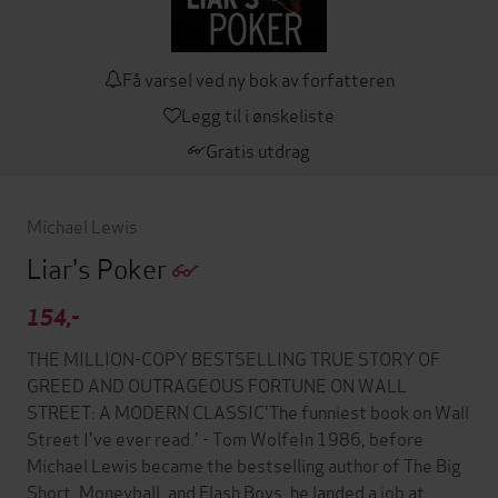
Få varsel ved ny bok av forfatteren
Legg til i ønskeliste
Gratis utdrag
Michael Lewis
Liar's Poker
154,-
THE MILLION-COPY BESTSELLING TRUE STORY OF
GREED AND OUTRAGEOUS FORTUNE ON WALL
STREET: A MODERN CLASSIC'The funniest book on Wall
Street I've ever read.' - Tom WolfeIn 1986, before
Michael Lewis became the bestselling author of The Big
Short, Moneyball, and Flash Boys, he landed a job at