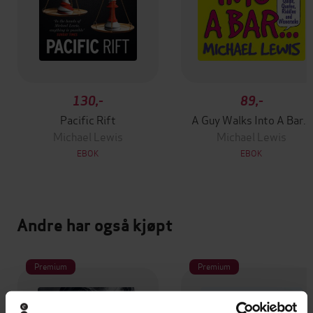
130,-
89,-
Pacific Rift
A Guy Walks Into A Bar...
Michael Lewis
Michael Lewis
EBOK
EBOK
Andre har også kjøpt
Premium
Premium