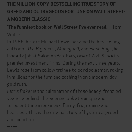
THE MILLION-COPY BESTSELLING TRUE STORY OF
GREED AND OUTRAGEOUS FORTUNE ON WALL STREET:
A MODERN CLASSIC
Tom
'The funniest book on Wall Street I've ever read.' -
Wolfe
In 1986, before Michael Lewis became the bestselling
author of
The Big Short
,
Moneyball
, and
Flash Boys
, he
landed a job at Salomon Brothers, one of Wall Street's
premier investment firms. During the next three years,
Lewis rose from callow trainee to bond salesman, raking
in millions for the firm and cashing in on a modern-day
gold rush.
Liar's Poker
is the culmination of those heady, frenzied
years - a behind-the-scenes look at a unique and
turbulent time in business. Funny, frightening and
heartless, this is the original story of hysterical greed
and ambition.
------