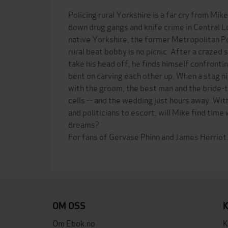
Policing rural Yorkshire is a far cry from Mik
down drug gangs and knife crime in Central L
native Yorkshire, the former Metropolitan Pol
rural beat bobby is no picnic. After a craze
take his head off, he finds himself confronti
bent on carving each other up. When a stag ni
with the groom, the best man and the bride-t
cells -- and the wedding just hours away. Wi
and politicians to escort, will Mike find tim
dreams?
For fans of Gervase Phinn and James Herriot
OM OSS
Om Ebok.no
K