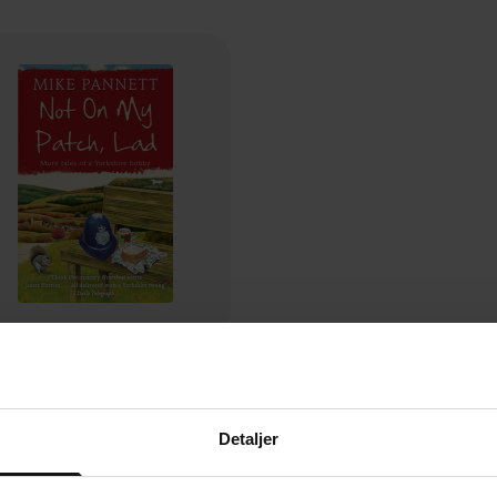
130,-
Not On My Patch, Lad
Mike Pannett
Detaljer
EBOK