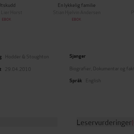
Utskudd
En lykkelig familie
 Lier Horst
Stian Hjelvin Andersen
P
EBOK
EBOK
Hodder & Stoughton
Sjanger
g
Biografier
,
Dokumentar og fak
29.04.2010
t
English
Språk
Leservurderinger
(