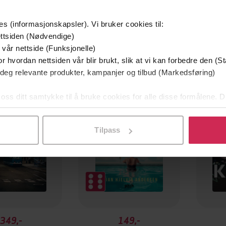
es (informasjonskapsler). Vi bruker cookies til:
ttsiden (Nødvendige)
 vår nettside (Funksjonelle)
r hvordan nettsiden vår blir brukt, slik at vi kan forbedre den (St
mium
Premium
 deg relevante produkter, kampanjer og tilbud (Markedsføring)
g på tilbud
 oss ditt samtykke til å bruke cookies for alle disse formålene. D
l ved å klikke på «Tilpass». Du kan når som helst trekke tilbake
Tilpass
349,-
149,-