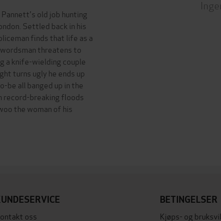
Inge
e Pannett's old job hunting
ondon. Settled back in his
iceman finds that life as a
d swordsman threatens to
ng a knife-wielding couple
ght turns ugly he ends up
o-be all banged up in the
th record-breaking floods
e woo the woman of his
.
KUNDESERVICE
BETINGELSER
ontakt oss
Kjøps- og bruksvi