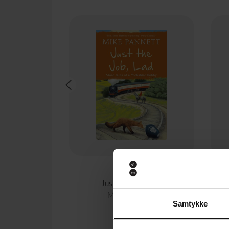
106,-
Just the Job, Lad
Mike Pannett
Samtykke
EBOK