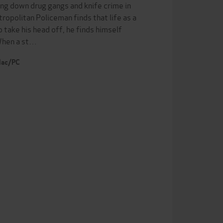
ting down drug gangs and knife crime in
ropolitan Policeman finds that life as a
 take his head off, he finds himself
 When a st…
 Mac/PC