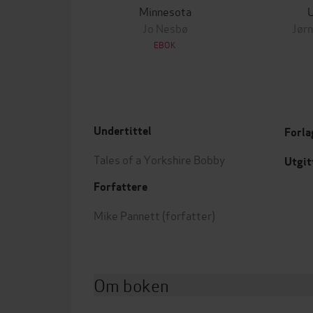
Minnesota
Jo Nesbø
Jørn
EBOK
Undertittel
Forla
Tales of a Yorkshire Bobby
Utgit
Forfattere
Mike Pannett
(forfatter)
Om boken