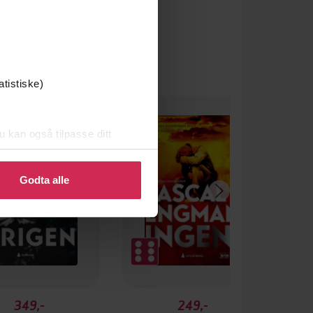
atistiske)
u kan også tilpasse ditt
 eller endre ditt samtykke.
Godta alle
349,-
249,-