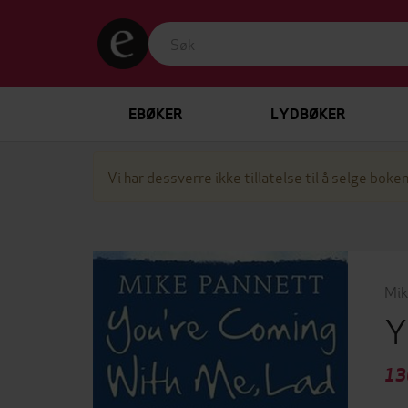
EBØKER
LYDBØKER
Vi har dessverre ikke tillatelse til å selge boken
Mik
Y
13