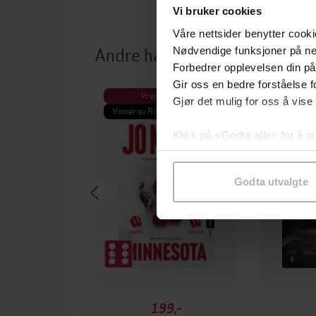
Vi bruker cookies
Våre nettsider benytter cooki
Andre har også kjøpt
Nødvendige funksjoner på ne
Forbedrer opplevelsen din på
Gir oss en bedre forståelse fo
Premium
Pre
Gjør det mulig for oss å vise
Vinner av Rivertonprisen
Første gan
Klikk på «Godta alle» for å gi
samtykke til spesifikke formå
Godta utvalgte
199,-