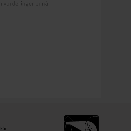
n vurderinger ennå
lkår