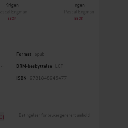
Krigen
Ingen
ascal Engman
Pascal Engman
EBOK
EBOK
epub
Format
ta
LCP
DRM-beskyttelse
9781848946477
ISBN
Betingelser for brukergenerert innhold
0)