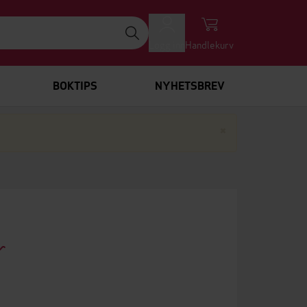
Logg inn
Handlekurv
BOKTIPS
NYHETSBREV
Lukk
×