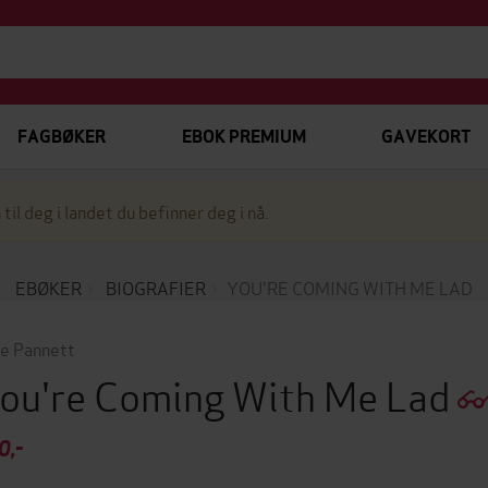
FAGBØKER
EBOK PREMIUM
GAVEKORT
 til deg i landet du befinner deg i nå.
EBØKER
BIOGRAFIER
YOU'RE COMING WITH ME LAD
e Pannett
ou're Coming With Me Lad
0,-