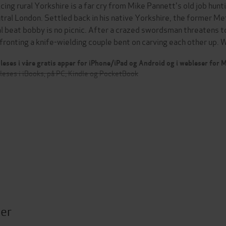
icing rural Yorkshire is a far cry from Mike Pannett's old job hun
tral London. Settled back in his native Yorkshire, the former Met
al beat bobby is no picnic. After a crazed swordsman threatens to
fronting a knife-wielding couple bent on carving each other up.
leses i våre gratis apper for iPhone/iPad og Android og i webleser for
leses i iBooks, på PC, Kindle og PocketBook
ter