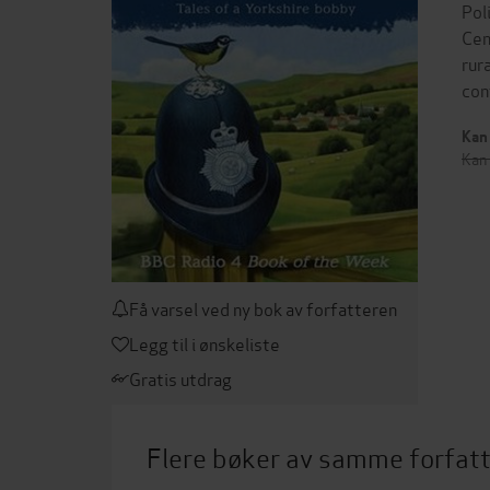
Pol
Cen
rur
con
Kan 
Kan 
Få varsel ved ny bok av forfatteren
Legg til i ønskeliste
Gratis utdrag
Flere bøker av samme forfat