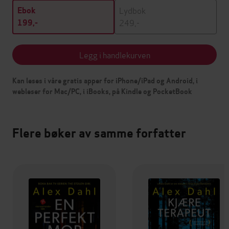
Lydbok
Ebok
249,-
199,-
Legg i handlekurven
Kan leses i våre gratis apper for iPhone/iPad og Android, i
webleser for Mac/PC, i iBooks, på Kindle og PocketBook
Flere bøker av samme forfatter