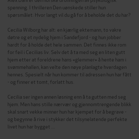
spenning. I thrilleren Den uønskede stiller hun
spørsmålet: Hvor langt vil du gå for å beholde det du har?
Cecilia Wilborg har alt: en kjærlig ektemann, to vakre
døtre og et nydelig hjem i Sandefjord - og hun jobber
hardt for å holde det hele sammen. Det finnes ikke rom
for feil i Cecilias liv. Selv det å ta med seg en liten gutt
hjem etter at foreldrene hans «glemmer» å hente ham i
svømmehallen, kan velte den nøye planlagte hverdagen
hennes. Spesielt når hun kommer til adressen hun har fått
- og finner et tomt, forlatt hus.
Cecilia ser ingen annen løsning enn å ta gutten med seg
hjem. Men hans stille nærvær og gjennomtrengende blikk
skal snart vekke minner hun har kjempet for å begrave -
og begynne å rive i stykker det tilsynelatende perfekte
livet hun har bygget ...