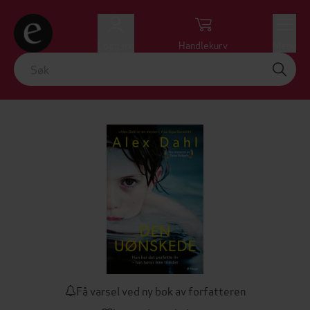
Logg inn
Handlekurv
Meny
Få varsel ved ny bok av forfatteren