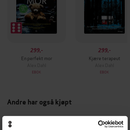
299,-
299,-
En perfekt mor
Kjære terapeut
Alex Dahl
Alex Dahl
EBOK
EBOK
Andre har også kjøpt
Premium
Premium
Vinner av Rivertonprisen
Første gang på tilbud