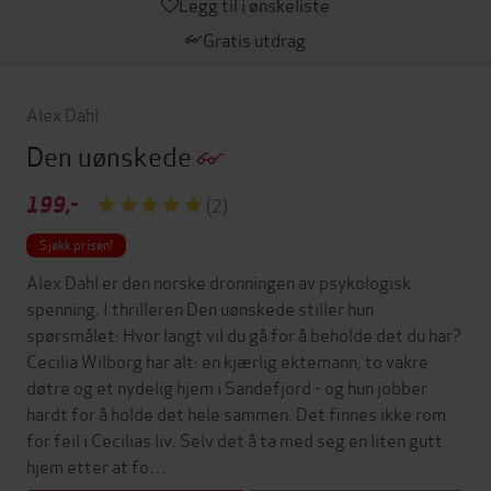
Legg til i ønskeliste
Gratis utdrag
Alex Dahl
Den uønskede
199,-
(2)
Sjekk prisen!
Alex Dahl er den norske dronningen av psykologisk
spenning. I thrilleren Den uønskede stiller hun
spørsmålet: Hvor langt vil du gå for å beholde det du har?
Cecilia Wilborg har alt: en kjærlig ektemann, to vakre
døtre og et nydelig hjem i Sandefjord - og hun jobber
hardt for å holde det hele sammen. Det finnes ikke rom
for feil i Cecilias liv. Selv det å ta med seg en liten gutt
hjem etter at fo…