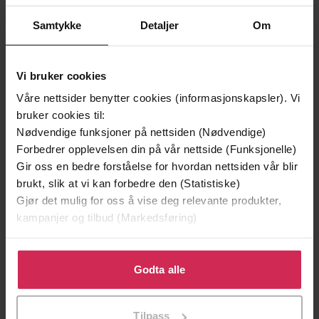
Samtykke
Detaljer
Om
Vi bruker cookies
Våre nettsider benytter cookies (informasjonskapsler). Vi
bruker cookies til:
Nødvendige funksjoner på nettsiden (Nødvendige)
Forbedrer opplevelsen din på vår nettside (Funksjonelle)
Gir oss en bedre forståelse for hvordan nettsiden vår blir
brukt, slik at vi kan forbedre den (Statistiske)
199,-
349,-
Gjør det mulig for oss å vise deg relevante produkter,
Minnesota
Utskudd
kampanjer og tilbud (Markedsføring)
Jo Nesbø
Jørn Lier Horst
EBOK
EBOK
Klikk på «Godta alle» for å gi oss ditt samtykke til å
bruke cookies for alle disse formålene. Du kan også
Godta alle
tilpasse ditt samtykke til spesifikke formål ved å klikke
på «Tilpass». Du kan når som helst trekke tilbake eller
Tilpass
Alex Dahl
(forfatter)