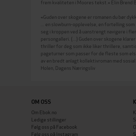
frem kvaliteten i Moores tekst.» Elin Brend B
«Guden over skogene er romanen du bør dykke 
... en slowburn-opplevelse, en fortelling som
seg i kroppen ved å uanstrengt navigere i fler
persongalleri. (...) Guden over skogene klare
thriller for deg som ikke liker thrillere, samt
pageturner som passer for de fleste som elske
av en bredt anlagt kollektivroman med sosial
OM OSS
Om Ebok.no
K
Ledige stillinger
S
Følg oss på Facebook
O
Følg oss på Instagram
S