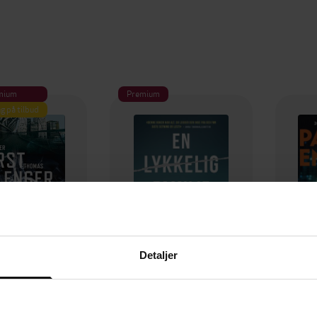
mium
Premium
g på tilbud
Detaljer
349,-
149,-