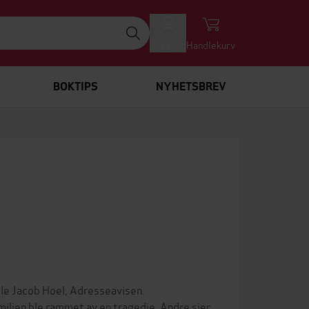
Logg inn
Handlekurv
BOKTIPS
NYHETSBREV
e Jacob Hoel, Adresseavisen.
ilien ble rammet av en tragedie. Andre sier