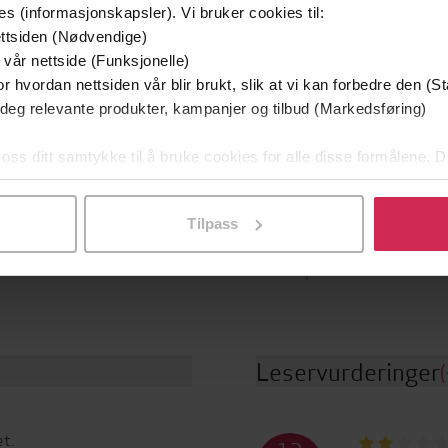
Utskudd
En lykkelig familie
es (informasjonskapsler). Vi bruker cookies til:
 Lier Horst
Stian Hjelvin Andersen
P
ttsiden (Nødvendige)
EBOK
EBOK
 vår nettside (Funksjonelle)
r hvordan nettsiden vår blir brukt, slik at vi kan forbedre den (St
 deg relevante produkter, kampanjer og tilbud (Markedsføring)
 oss ditt samtykke til å bruke cookies for alle disse formålene. D
l ved å klikke på «Tilpass». Du kan når som helst trekke tilbake
Aschehoug
Krim
g
Sjanger
Tilpass
19.05.2025
Bokmål
t
Språk
510
sider
epub
de
Format
Leservurderinger
(
t.