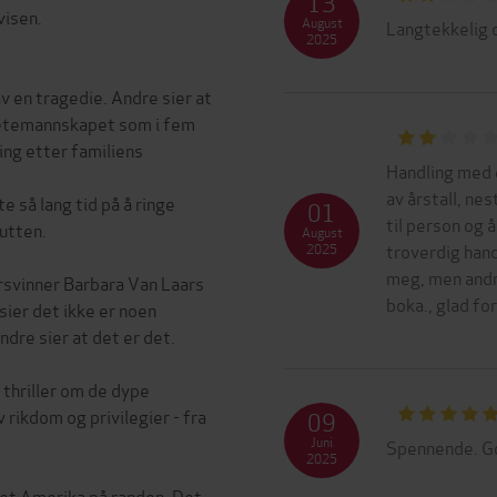
13
isen.
August
Langtekkelig o
2025
v en tragedie. Andre sier at
 letemannskapet som i fem
ing etter familiens
Handling med e
av årstall, ne
te så lang tid på å ringe
01
til person og å
utten.
August
troverdig hand
2025
meg, men andr
rsvinner Barbara Van Laars
boka., glad fo
sier det ikke er noen
re sier at det er det.
thriller om de dype
rikdom og privilegier - fra
09
Juni
Spennende. Go
2025
 et Amerika på randen. Det