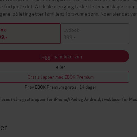
de fortjente det. At de ikke en gang takket letemannskapet som
gene, på leting etter familiens forsvunne sønn. Noen sier det var 
Lydbok
bok
399,-
9,-
Legg i handlekurven
eller
Gratis i appen med EBOK Premium
Prøv EBOK Premium gratis i 14 dager
leses i våre gratis apper for iPhone/iPad og Android, i webleser for Ma
ter