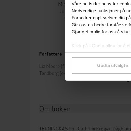
Minnesota
Våre nettsider benytter cooki
Jo Nesbø
Jørn
Nødvendige funksjoner på ne
EBOK
Forbedrer opplevelsen din på
Gir oss en bedre forståelse fo
Gjør det mulig for oss å vise
Klikk på «Godta alle» for å gi
samtykke til spesifikke formå
Forfattere
Forla
Liz Moore
(forfatter),
Eli-Ann
Godta utvalgte
Utgit
Tandberg
(oversetter)
Leng
Om boken
TERNINGKAST 6 - Cathrine Krøger, Dagblade