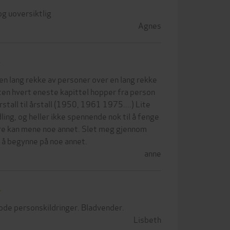
g uoversiktlig
Agnes
n lang rekke av personer over en lang rekke
sten hvert eneste kapittel hopper fra person
rstall til årstall (1950, 1961 1975....) Lite
ling, og heller ikke spennende nok til å fenge
e kan mene noe annet. Slet meg gjennom
r å begynne på noe annet.
anne
de personskildringer. Bladvender.
Lisbeth