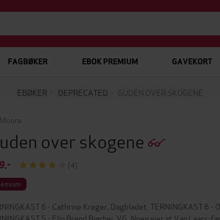
FAGBØKER
EBOK PREMIUM
GAVEKORT
EBØKER
DEPRECATED
GUDEN OVER SKOGENE
 Moore
uden over skogene
9,-
(4)
remium
NINGKAST 6 - Cathrine Krøger, Dagbladet. TERNINGKAST 6 - Ol
NINGKAST 5 - Elin Brend Bjørhei, VG. Noen sier at Van Laars-fam