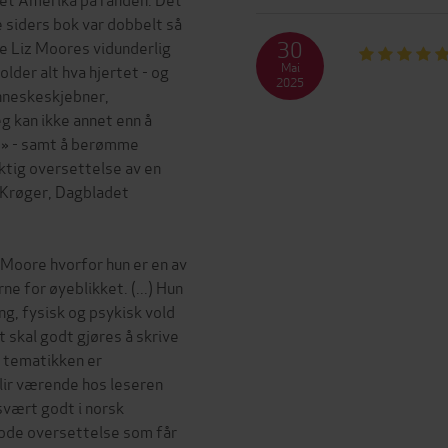
e siders bok var dobbelt så
30
ke Liz Moores vidunderlig
Mai
der alt hva hjertet - og
2025
nneskeskjebner,
Jeg kan ikke annet enn å
p» - samt å berømme
ktig oversettelse av en
e Krøger, Dagbladet
 Moore hvorfor hun er en av
e for øyeblikket. (...) Hun
g, fysisk og psykisk vold
et skal godt gjøres å skrive
r tematikken er
lir værende hos leseren
 svært godt i norsk
ode oversettelse som får