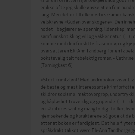
er ikke ofte jeg skulle ønske at en fem hundr
lang. Men det er tilfelle med irsk-amerikans
velskrevne «Guden over skogene». Den innehol
hodet - begjærer av spenning, lidenskap, me
samfunnskritikk og vill og vakker natur. (...) 
komme med den forslitte frasen «løp og kjø
oversetteren Eli-Ann Tandberg for en fabela
bokstavelig talt fabelaktig roman.» Cathrin
(Terningkast 6)
«Stort krimtalent! Med andreboken viser Liz
de beste og mest interessante krimforfattern
skildrer sexisme, maktovergrep, undertrykkin
og håpløshet troverdig og gripende. (...) ... d
en så interessant og mangfoldig thriller, hvo
hjemsøkende og karakterene så gode at de b
etter at boken er ferdiglest. Det hele flyter
språkdrakt takket være Eli-Ann Tandbergs g