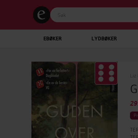
EBØKER
LYDBØKER
Liz
G
29
P
TER
TER