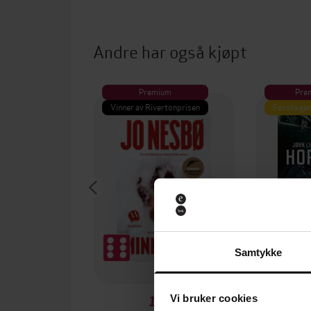
Andre har også kjøpt
Premium
Pre
Vinner av Rivertonprisen
Første gan
Samtykke
Vi bruker cookies
199,-