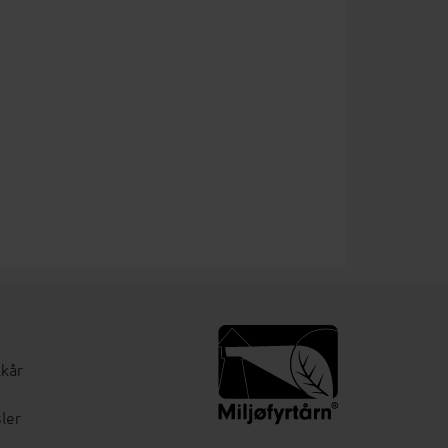
lkår
ler