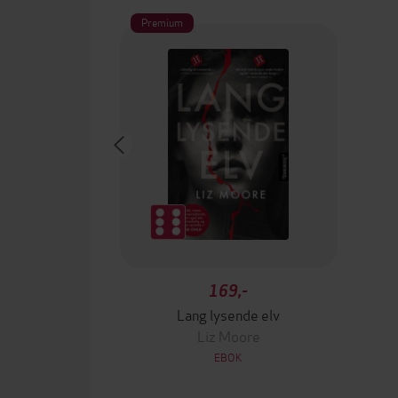
Premium
169,-
Lang lysende elv
Liz Moore
EBOK