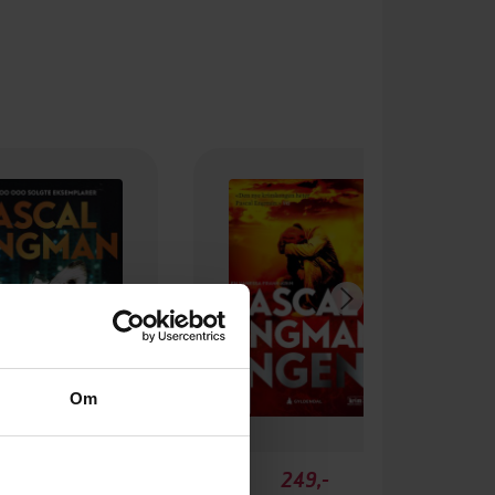
Om
349,-
249,-