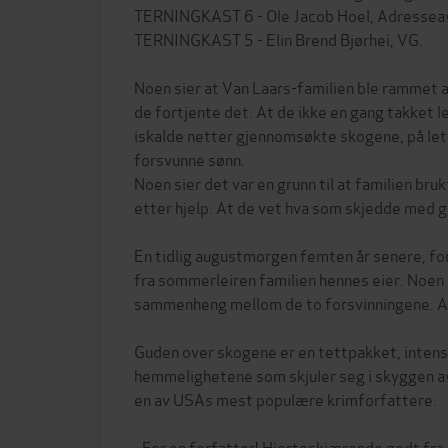
TERNINGKAST 6 - Ole Jacob Hoel, Adresseav
TERNINGKAST 5 - Elin Brend Bjørhei, VG.
Noen sier at Van Laars-familien ble rammet a
de fortjente det. At de ikke en gang takket
iskalde netter gjennomsøkte skogene, på let
forsvunne sønn.
Noen sier det var en grunn til at familien bruk
etter hjelp. At de vet hva som skjedde med g
En tidlig augustmorgen femten år senere, fo
fra sommerleiren familien hennes eier. Noen 
sammenheng mellom de to forsvinningene. And
Guden over skogene er en tettpakket, intens 
hemmelighetene som skjuler seg i skyggen av 
en av USAs mest populære krimforfattere.
«For en forfatter! Hjerteskjærende godt fra