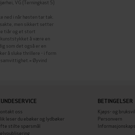
jørhei, VG (Terningkast 5)
ned i når høsten tar tak.
 sakte, men sikkert setter
e tiår og et stort
r kunststykket å være en
idig som det også er en
r å sluke thrillere - i form
 samvittighet.» Øyvind
KUNDESERVICE
BETINGELSER
ontakt oss
Kjøps- og bruksvi
lik leser du ebøker og lydbøker
Personvern
fte stilte spørsmål
Informasjonskaps
elvpublisering