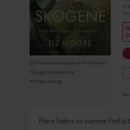
at 
sko
E
29
Få varsel ved ny bok av forfatteren
Legg til i ønskeliste
Gratis utdrag
Kan 
Flere bøker av samme forfat