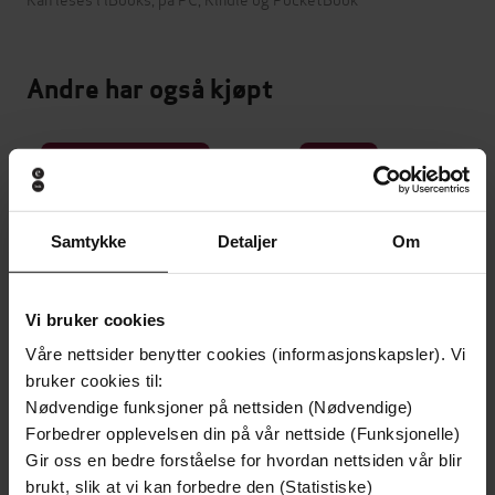
Andre har også kjøpt
Premium
Premium
Vinner av Rivertonprisen
Samtykke
Detaljer
Om
Vi bruker cookies
Våre nettsider benytter cookies (informasjonskapsler). Vi
bruker cookies til:
Nødvendige funksjoner på nettsiden (Nødvendige)
Forbedrer opplevelsen din på vår nettside (Funksjonelle)
Gir oss en bedre forståelse for hvordan nettsiden vår blir
199,-
349,-
brukt, slik at vi kan forbedre den (Statistiske)