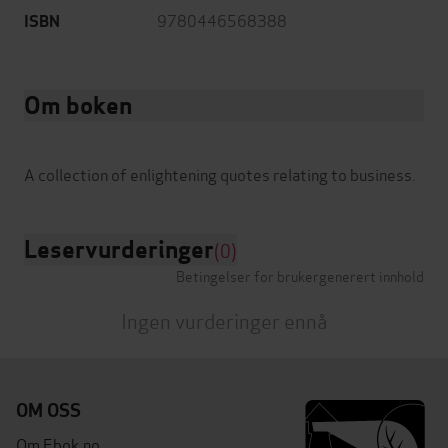
9780446568388
ISBN
Om boken
Leservurderinger
(0)
Betingelser for brukergenerert innhold
Ingen vurderinger ennå
OM OSS
Om Ebok.no