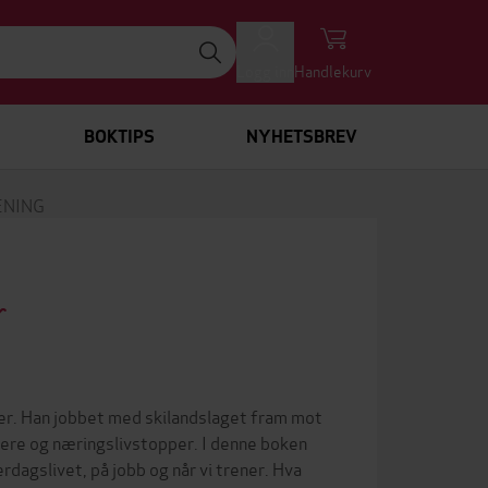
Logg inn
Handlekurv
BOKTIPS
NYHETSBREV
ENING
er. Han jobbet med skilandslaget fram mot
vere og næringslivstopper. I denne boken
rdagslivet, på jobb og når vi trener. Hva