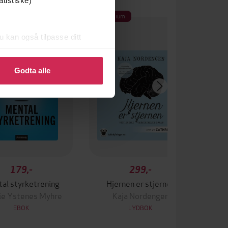
atistiske)
um
Premium
u kan også tilpasse ditt
 eller endre ditt samtykke.
Godta alle
179,-
299,-
al styrketrening
Hjernen er stjernen
lie Ystenes Myhre
Kaja Nordengen
EBOK
LYDBOK