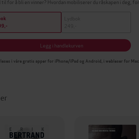
l til for å bli en vinner? Hvordan mobiliserer du råskapen i deg, fo
Lydbok
bok
249,-
9,-
Legg i handlekurven
leses i våre gratis apper for iPhone/iPad og Android, i webleser for Ma
ter