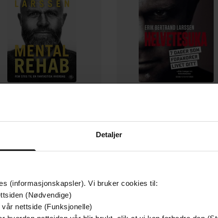
199,-
229,-
Mental rehab
Helvetesuka
Erik Bertrand Larssen
Erik Bertrand Larssen
Detaljer
EBOK
EBOK
es (informasjonskapsler). Vi bruker cookies til:
ttsiden (Nødvendige)
 vår nettside (Funksjonelle)