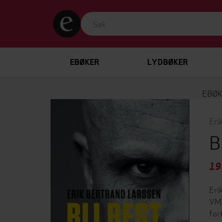
EBØKER
LYDBØKER
EBØ
Eri
B
19
Eri
VM 
for