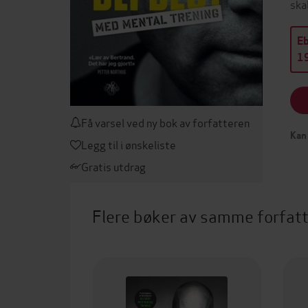
ska
E
19
Få varsel ved ny bok av forfatteren
Kan 
Legg til i ønskeliste
Gratis utdrag
Flere bøker av samme forfat