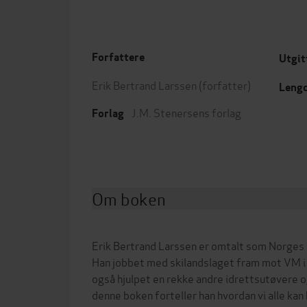
Forfattere
Utgit
Erik Bertrand Larssen
(forfatter)
Leng
J.M. Stenersens forlag
Forlag
Om boken
Erik Bertrand Larssen er omtalt som Norges
Han jobbet med skilandslaget fram mot VM i 
også hjulpet en rekke andre idrettsutøvere o
denne boken forteller han hvordan vi alle ka