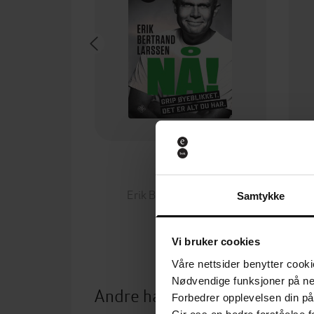
199,-
Nå!
Erik Bertrand Larssen
Samtykke
EBOK
Vi bruker cookies
Våre nettsider benytter cooki
Nødvendige funksjoner på ne
Andre har også kjøpt
Forbedrer opplevelsen din på