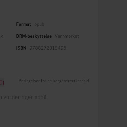
epub
Format
og
Vannmerket
DRM-beskyttelse
9788272015496
ISBN
Betingelser for brukergenerert innhold
0)
n vurderinger ennå