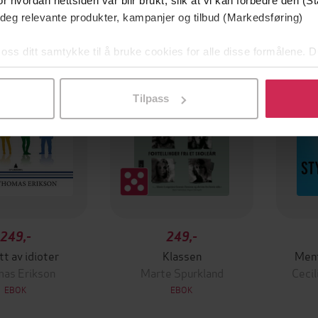
r hvordan nettsiden vår blir brukt, slik at vi kan forbedre den (St
 deg relevante produkter, kampanjer og tilbud (Markedsføring)
Premi
 oss ditt samtykke til å bruke cookies for alle disse formålene. D
l ved å klikke på «Tilpass». Du kan når som helst trekke tilbake
Tilpass
249,-
249,-
t av idioter
Klassen
Ment
as Erikson
Marte Spurkland
Ceci
EBOK
EBOK