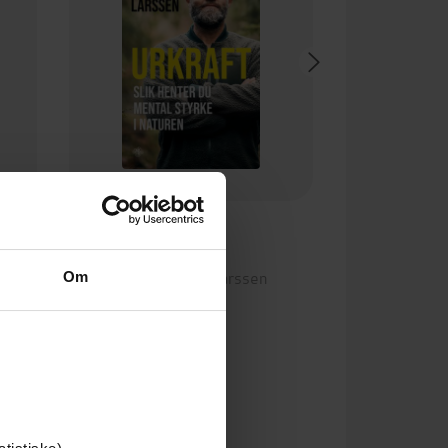
349,-
Urkraft
Erik Bertrand Larssen
Om
EBOK