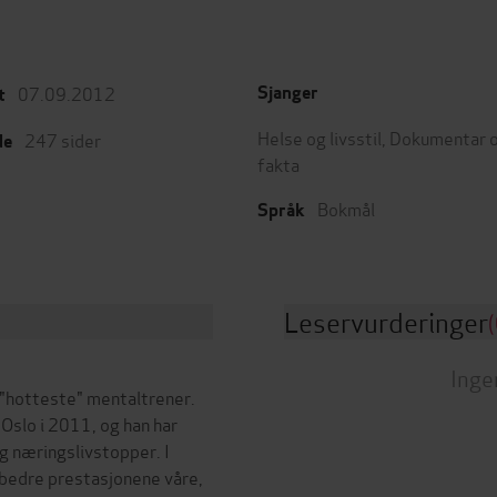
07.09.2012
Sjanger
t
Helse og livsstil
,
Dokumentar 
247
sider
de
fakta
Bokmål
Språk
Leservurderinger
(
Inge
 "hotteste" mentaltrener.
Oslo i 2011, og han har
g næringslivstopper. I
n bedre prestasjonene våre,