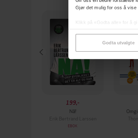
Gir oss en bedre forståelse fo
Gjør det mulig for oss å vise
Klikk på «Godta alle» for å gi
samtykke til spesifikke formå
Godta utvalgte
199,-
Nå!
Omgit
Erik Bertrand Larssen
Thom
EBOK