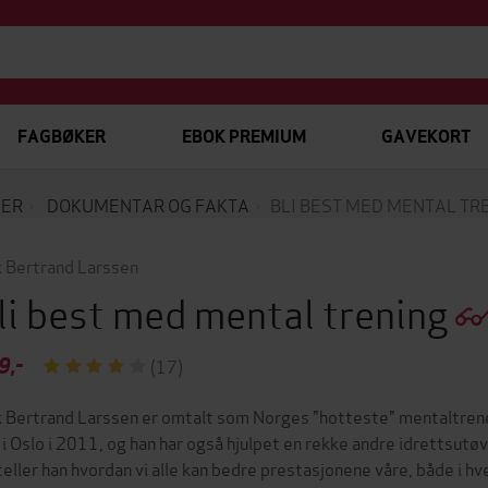
FAGBØKER
EBOK PREMIUM
GAVEKORT
KER
DOKUMENTAR OG FAKTA
BLI BEST MED MENTAL TR
k Bertrand Larssen
li best med mental trening
9,-
(17)
k Bertrand Larssen er omtalt som Norges "hotteste" mentaltren
i Oslo i 2011, og han har også hjulpet en rekke andre idrettsutø
teller han hvordan vi alle kan bedre prestasjonene våre, både i hve