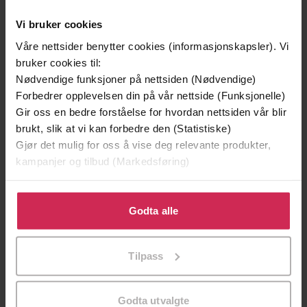
Vi bruker cookies
Våre nettsider benytter cookies (informasjonskapsler). Vi
bruker cookies til:
Nødvendige funksjoner på nettsiden (Nødvendige)
Forbedrer opplevelsen din på vår nettside (Funksjonelle)
Gir oss en bedre forståelse for hvordan nettsiden vår blir
brukt, slik at vi kan forbedre den (Statistiske)
Gjør det mulig for oss å vise deg relevante produkter,
78,40,-
249,-
kampanjer og tilbud (Markedsføring)
Gud
To søstre
Klikk på «Godta alle» for å gi oss ditt samtykke til å
Richard Dawkins
Åsne Seierstad
bruke cookies for alle disse formålene. Du kan også
Godta alle
EBOK
EBOK
tilpasse ditt samtykke til spesifikke formål ved å klikke
på «Tilpass». Du kan når som helst trekke tilbake eller
Tilpass
endre ditt samtykke.
Richard Dawkins
(forfatter),
Arne Hem
Forfattere
Godta utvalgte
(oversetter)