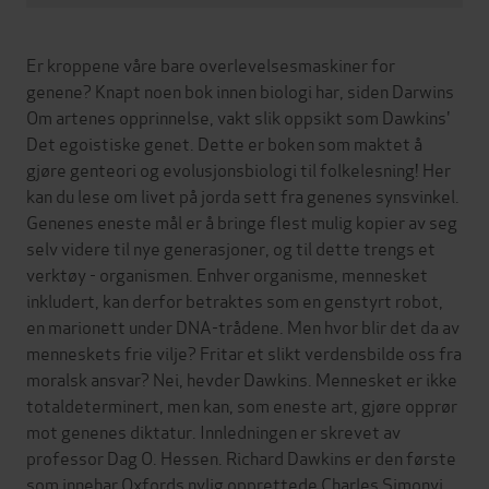
Er kroppene våre bare overlevelsesmaskiner for
genene? Knapt noen bok innen biologi har, siden Darwins
Om artenes opprinnelse, vakt slik oppsikt som Dawkins'
Det egoistiske genet. Dette er boken som maktet å
gjøre genteori og evolusjonsbiologi til folkelesning! Her
kan du lese om livet på jorda sett fra genenes synsvinkel.
Genenes eneste mål er å bringe flest mulig kopier av seg
selv videre til nye generasjoner, og til dette trengs et
verktøy - organismen. Enhver organisme, mennesket
inkludert, kan derfor betraktes som en genstyrt robot,
en marionett under DNA-trådene. Men hvor blir det da av
menneskets frie vilje? Fritar et slikt verdensbilde oss fra
moralsk ansvar? Nei, hevder Dawkins. Mennesket er ikke
totaldeterminert, men kan, som eneste art, gjøre opprør
mot genenes diktatur. Innledningen er skrevet av
professor Dag O. Hessen. Richard Dawkins er den første
som innehar Oxfords nylig opprettede Charles Simonyi