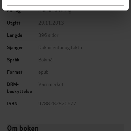
Humanist forlag
Forlag
29.11.2013
Utgitt
396
sider
Lengde
Dokumentar og fakta
Sjanger
Bokmål
Språk
epub
Format
Vannmerket
DRM-
beskyttelse
9788282820677
ISBN
Om boken