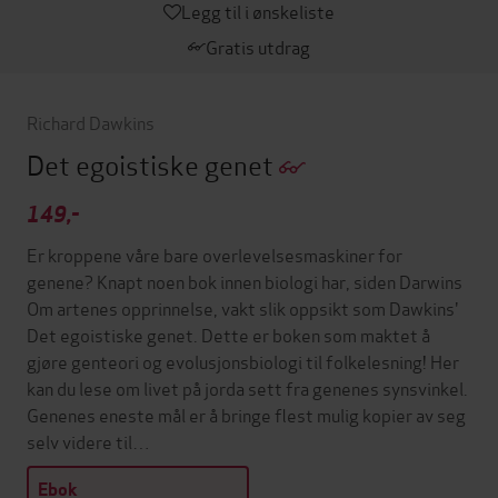
Legg til i ønskeliste
Gratis utdrag
Richard Dawkins
Det egoistiske genet
149,-
Er kroppene våre bare overlevelsesmaskiner for
genene? Knapt noen bok innen biologi har, siden Darwins
Om artenes opprinnelse, vakt slik oppsikt som Dawkins'
Det egoistiske genet. Dette er boken som maktet å
gjøre genteori og evolusjonsbiologi til folkelesning! Her
kan du lese om livet på jorda sett fra genenes synsvinkel.
Genenes eneste mål er å bringe flest mulig kopier av seg
selv videre til…
Ebok