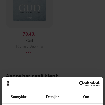
78,40,-
Gud
Richard Dawkins
EBOK
Andre har også kjøpt
Vi anbefaler
Samtykke
Detaljer
Om