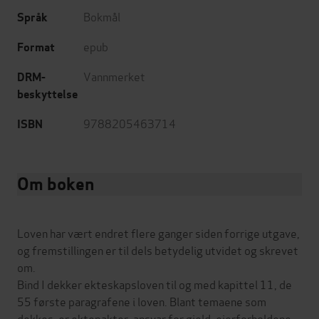
Bokmål
Språk
epub
Format
Vannmerket
DRM-
beskyttelse
9788205463714
ISBN
Om boken
Loven har vært endret flere ganger siden forrige utgave,
og fremstillingen er til dels betydelig utvidet og skrevet
om.
Bind I dekker ekteskapsloven til og med kapittel 11, de
55 første paragrafene i loven. Blant temaene som
dekkes, er ektepakter, ansvar for gjeld, eierforholdene