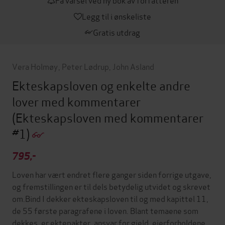
Legg til i ønskeliste
Gratis utdrag
Vera Holmøy
,
Peter Lødrup
,
John Asland
Ekteskapsloven og enkelte andre
lover med kommentarer
(Ekteskapsloven med kommentarer
#1)
795,-
Loven har vært endret flere ganger siden forrige utgave,
og fremstillingen er til dels betydelig utvidet og skrevet
om.Bind I dekker ekteskapsloven til og med kapittel 11,
de 55 første paragrafene i loven. Blant temaene som
dekkes, er ektepakter, ansvar for gjeld, eierforholdene