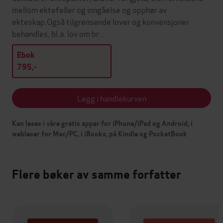
mellom ektefeller og inngåelse og opphør av
ekteskap.Også tilgrensende lover og konvensjoner
behandles, bl.a. lov om br…
Ebok
795,-
Legg i handlekurven
Kan leses i våre gratis apper for iPhone/iPad og Android, i
webleser for Mac/PC, i iBooks, på Kindle og PocketBook
Flere bøker av samme forfatter