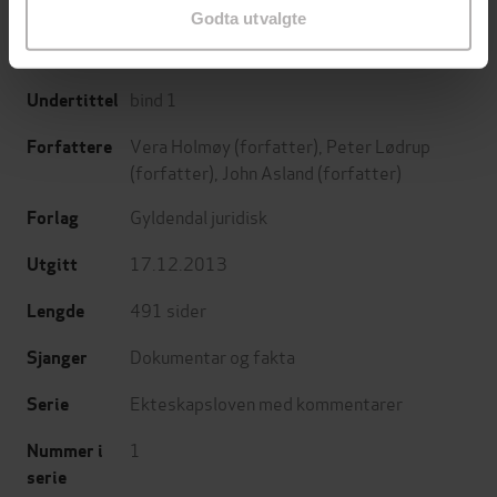
Godta utvalgte
bind 1
Undertittel
Vera Holmøy
(forfatter),
Peter Lødrup
Forfattere
(forfatter),
John Asland
(forfatter)
Gyldendal juridisk
Forlag
17.12.2013
Utgitt
491
sider
Lengde
Dokumentar og fakta
Sjanger
Ekteskapsloven med kommentarer
Serie
1
Nummer i
serie