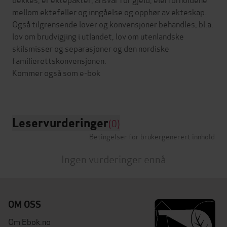
mellom ektefeller og inngåelse og opphør av ekteskap.
Også tilgrensende lover og konvensjoner behandles, bl.a.
lov om brudvigjing i utlandet, lov om utenlandske
skilsmisser og separasjoner og den nordiske
familierettskonvensjonen.
Kommer også som e-bok
Leservurderinger
(0)
Betingelser for brukergenerert innhold
Ingen vurderinger ennå
OM OSS
Om Ebok.no