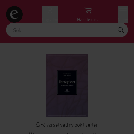
Logg inn
Handlekurv
Meny
Få varsel ved ny bok i serien
Få varsel ved ny bok av forfatteren