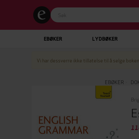
EBØKER
LYDBØKER
Vi har dessverre ikke tillatelse til å selge boken
EBØKER
DO
Bri
E
11