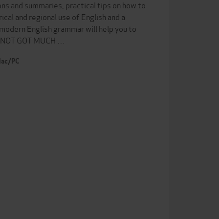
ns and summaries, practical tips on how to
cal and regional use of English and a
o modern English grammar will help you to
mar.NOT GOT MUCH …
 Mac/PC