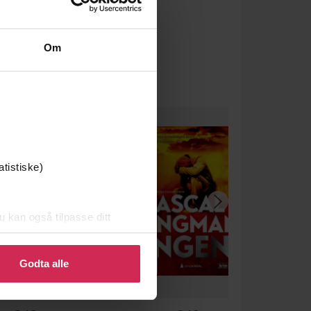
Om
atistiske)
u kan også tilpasse ditt
 eller endre ditt samtykke.
Godta alle