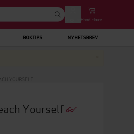
Logg inn
Handlekurv
BOKTIPS
NYHETSBREV
Lukk
×
ACH YOURSELF
Teach Yourself