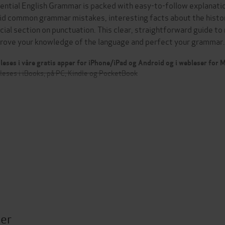
ential English Grammar is packed with easy-to-follow explanatio
id common grammar mistakes, interesting facts about the histori
cial section on punctuation. This clear, straightforward guide t
rove your knowledge of the language and perfect your gram
leses i våre gratis apper for iPhone/iPad og Android og i webleser for
leses i iBooks, på PC, Kindle og PocketBook
ter