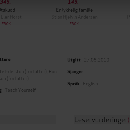
349,-
149,-
Utskudd
En lykkelig familie
 Lier Horst
Stian Hjelvin Andersen
P
EBOK
EBOK
27.08.2010
ttere
Utgitt
tte Edelston
(forfatter),
Ron
Sjanger
son
(forfatter)
English
Språk
Teach Yourself
g
Leservurderinger
(