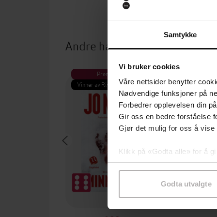
Samtykke
Andre har også kjøpt
Vi bruker cookies
Premium
Pre
Våre nettsider benytter cooki
Vinner av Rivertonprisen
Første gan
Nødvendige funksjoner på ne
Forbedrer opplevelsen din på
Gir oss en bedre forståelse fo
Gjør det mulig for oss å vise
Klikk på «Godta alle» for å gi
samtykke til spesifikke formå
Godta utvalgte