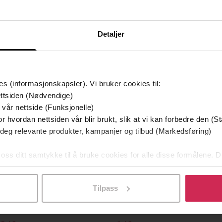
Detaljer
mium
Premium
es (informasjonskapsler). Vi bruker cookies til:
g på tilbud
ttsiden (Nødvendige)
 vår nettside (Funksjonelle)
r hvordan nettsiden vår blir brukt, slik at vi kan forbedre den (St
 deg relevante produkter, kampanjer og tilbud (Markedsføring)
 oss ditt samtykke til å bruke cookies for alle disse formålene. D
l ved å klikke på «Tilpass». Du kan når som helst trekke tilbake
Tilpass