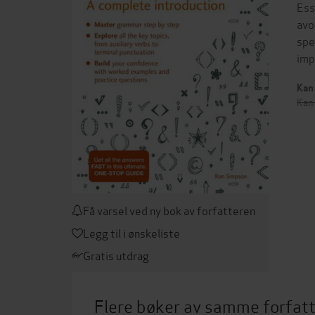
Ess
avo
spe
imp
Kan 
Kan 
Få varsel ved ny bok av forfatteren
Legg til i ønskeliste
Gratis utdrag
Flere bøker av samme forfat