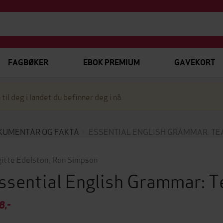
FAGBØKER
EBOK PREMIUM
GAVEKORT
 til deg i landet du befinner deg i nå.
KUMENTAR OG FAKTA
ESSENTIAL ENGLISH GRAMMAR: TE
gitte Edelston
,
Ron Simpson
ssential English Grammar: 
8,-