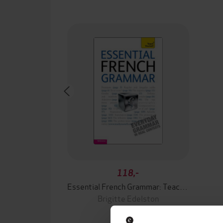
118,-
Essential French Grammar: Teach Yourself
Brigitte Edelston
EBOK