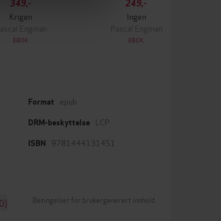
349,-
249,-
Krigen
Ingen
ascal Engman
Pascal Engman
EBOK
EBOK
epub
Format
LCP
DRM-beskyttelse
9781444131451
ISBN
Betingelser for brukergenerert innhold
0)