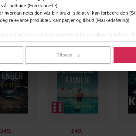
 vår nettside (Funksjonelle)
r hvordan nettsiden vår blir brukt, slik at vi kan forbedre den (St
 deg relevante produkter, kampanjer og tilbud (Markedsføring)
 oss ditt samtykke til å bruke cookies for alle disse formålene. D
mium
Premium
l ved å klikke på «Tilpass». Du kan når som helst trekke tilbake
g på tilbud
Tilpass
349,-
149,-