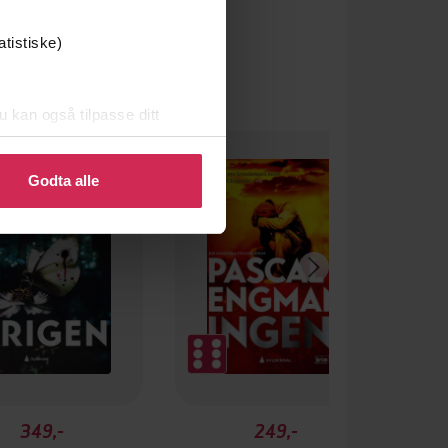
atistiske)
u kan også tilpasse ditt
 eller endre ditt samtykke.
Godta alle
349,-
249,-