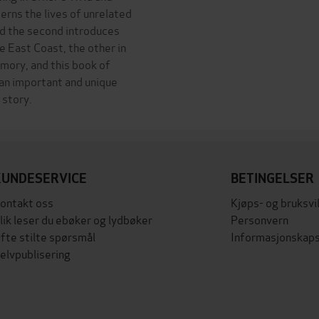
cerns the lives of unrelated
nd the second introduces
e East Coast, the other in
emory, and this book of
 an important and unique
KUNDESERVICE
BETINGELSER
ontakt oss
Kjøps- og bruksvi
lik leser du ebøker og lydbøker
Personvern
fte stilte spørsmål
Informasjonskaps
elvpublisering