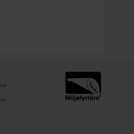
lkår
ler