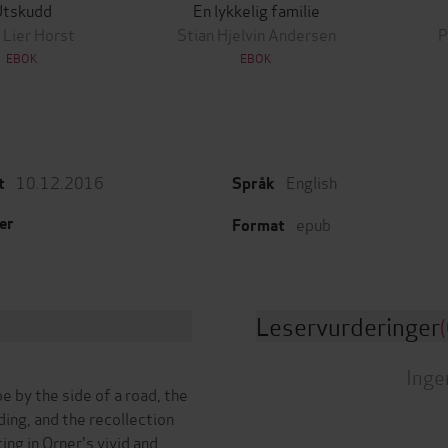
Utskudd
En lykkelig familie
 Lier Horst
Stian Hjelvin Andersen
P
EBOK
EBOK
10.12.2016
English
t
Språk
epub
er
Format
Leservurderinger
(
Inge
 by the side of a road, the
lding, and the recollection
ing in Orner's vivid and