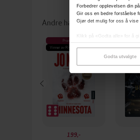
Forbedrer opplevelsen din på
Gir oss en bedre forståelse fo
Andre har også kjøpt
Gjør det mulig for oss å vise
Klikk på «Godta alle» for å gi
Premium
Pre
samtykke til spesifikke formå
Vinner av Rivertonprisen
Første gan
Godta utvalgte
199,-