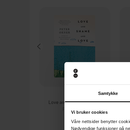
Samtykke
89,-
Love and Shame and Love
Peter Orner
Vi bruker cookies
EBOK
Våre nettsider benytter cooki
Nødvendige funksjoner på ne