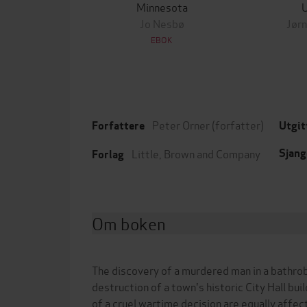
Minnesota
Jo Nesbø
Jørn
EBOK
Peter Orner
(forfatter)
Forfattere
Utgit
Little, Brown and Company
Sjang
Forlag
Om boken
The discovery of a murdered man in a bathrobe
destruction of a town's historic City Hall bui
of a cruel wartime decision are equally affect