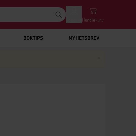
Logg inn
Handlekurv
BOKTIPS
NYHETSBREV
Lukk
×