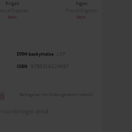
Krigen
Ingen
ascal Engman
Pascal Engman
EBOK
EBOK
LCP
DRM-beskyttelse
9780316224697
ISBN
Betingelser for brukergenerert innhold
0)
n vurderinger ennå