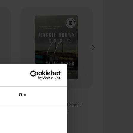
Om
125,-
ghter
Maggie Brown & Others
Peter Orner
EBOK