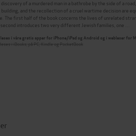
 discovery of a murdered man in a bathrobe by the side of a road,
l building, and the recollection of a cruel wartime decision are eq
e. The first half of the book concerns the lives of unrelated st
 second introduces two very different Jewish families, one …
leses i våre gratis apper for iPhone/iPad og Android og i webleser for
leses i iBooks, på PC, Kindle og PocketBook
ter