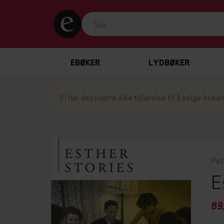
EBØKER
LYDBØKER
Vi har dessverre ikke tillatelse til å selge boken
Pet
E
89