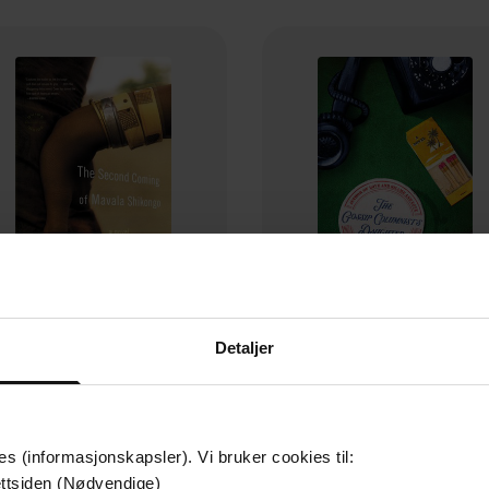
Detaljer
79,-
125,-
The Second Coming of Mavala Shikongo
The Gossip Columnist's Dau
Peter Orner
Peter Orner
EBOK
EBOK
es (informasjonskapsler). Vi bruker cookies til:
ttsiden (Nødvendige)