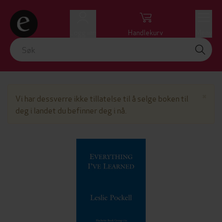
Logg inn
Handlekurv
Meny
Lu
×
Vi har dessverre ikke tillatelse til å selge boken til
deg i landet du befinner deg i nå.