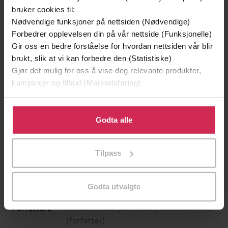
bruker cookies til:
Nødvendige funksjoner på nettsiden (Nødvendige)
Forbedrer opplevelsen din på vår nettside (Funksjonelle)
Gir oss en bedre forståelse for hvordan nettsiden vår blir
brukt, slik at vi kan forbedre den (Statistiske)
Gjør det mulig for oss å vise deg relevante produkter,
kampanjer og tilbud (Markedsføring)
199,-
349,-
Minnesota
Utskudd
Klikk på «Godta alle» for å gi oss ditt samtykke til å
Jo Nesbø
Jørn Lier Horst
bruke cookies for alle disse formålene. Du kan også
Godta alle
EBOK
EBOK
tilpasse ditt samtykke til spesifikke formål ved å klikke
på «Tilpass». Du kan når som helst trekke tilbake eller
Tilpass
endre ditt samtykke.
100 Great Principles to Live by
Undertittel
Godta utvalgte
Leslie Pockell
(forfatter),
Adrienne Avila
Forfattere
(forfatter)