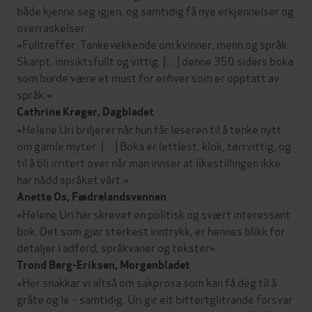
både kjenne seg igjen, og samtidig få nye erkjennelser og
overraskelser.
«Fulltreffer. Tankevekkende om kvinner, menn og språk.
Skarpt, innsiktsfullt og vittig. […] denne 350 siders boka
som burde være et must for enhver som er opptatt av
språk.»
Cathrine Krøger, Dagbladet
«Helene Uri briljerer når hun får leseren til å tenke nytt
om gamle myter. […] Boka er lettlest, klok, tørrvittig, og
til å bli irritert over når man innser at likestillingen ikke
har nådd språket vårt.»
Anette Os, Fædrelandsvennen
«Helene Uri har skrevet en politisk og svært interessant
bok. Det som gjør sterkest inntrykk, er hennes blikk for
detaljer i adferd, språkvaner og tekster»
Trond Berg-Eriksen, Morgenbladet
«Her snakkar vi altså om sakprosa som kan få deg til å
gråte og le – samtidig. Uri gir eit bittertglitrande forsvar