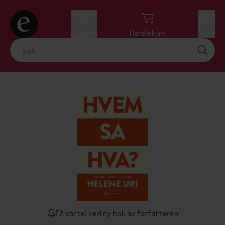
Logg inn
Handlekurv
Meny
Få varsel ved ny bok av forfatteren