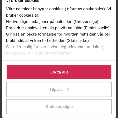
Vi bruker cookies
Helene Uri
(forfatter)
Forfattere
Våre nettsider benytter cookies (informasjonskapsler). Vi
Gyldendal
Forlag
bruker cookies til:
Nødvendige funksjoner på nettsiden (Nødvendige)
06.09.2018
Utgitt
Forbedrer opplevelsen din på vår nettside (Funksjonelle)
Gir oss en bedre forståelse for hvordan nettsiden vår blir
363
sider
Lengde
brukt, slik at vi kan forbedre den (Statistiske)
Dokumentar og fakta
Gjør det mulig for oss å vise deg relevante produkter,
Sjanger
kampanjer og tilbud (Markedsføring)
Bokmål
Språk
Klikk på «Godta alle» for å gi oss ditt samtykke til å
epub
Format
bruke cookies for alle disse formålene. Du kan også
Godta alle
tilpasse ditt samtykke til spesifikke formål ved å klikke
Vannmerket
DRM-beskyttelse
på «Tilpass». Du kan når som helst trekke tilbake eller
Tilpass
9788205506152
endre ditt samtykke.
ISBN
Godta utvalgte
Om boken