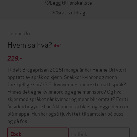
Legg til i ønskeliste
Gratis utdrag
Helene Uri
Hvem sa hva?
229,-
Tildelt Brageprisen 2018I mange år har Helene Uri vært
opptatt av språk og kjønn. Snakker kvinner og menn
forskjellige språk? Er kvinner mer indirekte i sitt språk?
Finnes det egne kvinneord og egne mannsord? Og hva
skjer med språket når kvinner og menn blir omtalt? For ti
år siden begynte hun å klippe ut artikler og legge dem i en
blå mappe. Hun har også tjuvlyttet til samtaler på buss
og på fes…
Lydbok
Ebok