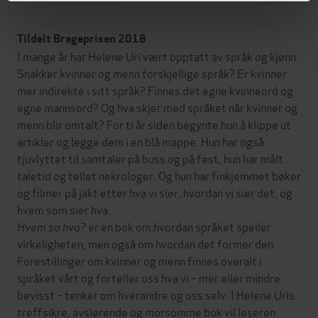
Tildelt Brageprisen 2018
I mange år har Helene Uri vært opptatt av språk og kjønn.
Snakker kvinner og menn forskjellige språk? Er kvinner
mer indirekte i sitt språk? Finnes det egne kvinneord og
egne mannsord? Og hva skjer med språket når kvinner og
menn blir omtalt? For ti år siden begynte hun å klippe ut
artikler og legge dem i en blå mappe. Hun har også
tjuvlyttet til samtaler på buss og på fest, hun har målt
taletid og tellet nekrologer. Og hun har finkjemmet bøker
og filmer på jakt etter hva vi sier, hvordan vi sier det, og
hvem som sier hva.
Hvem sa hva?
er en bok om hvordan språket speiler
virkeligheten, men også om hvordan det former den:
Forestillinger om kvinner og menn finnes overalt i
språket vårt og forteller oss hva vi – mer eller mindre
bevisst – tenker om hverandre og oss selv. I Helene Uris
treffsikre, avslørende og morsomme bok vil leseren