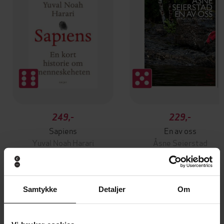
249,-
229,-
Sapiens
En av oss
Yuval Noah Harari
Åsne Seierstad
EBOK
EBOK
Samtykke
Detaljer
Om
kvinner, menn og språk
Undertittel