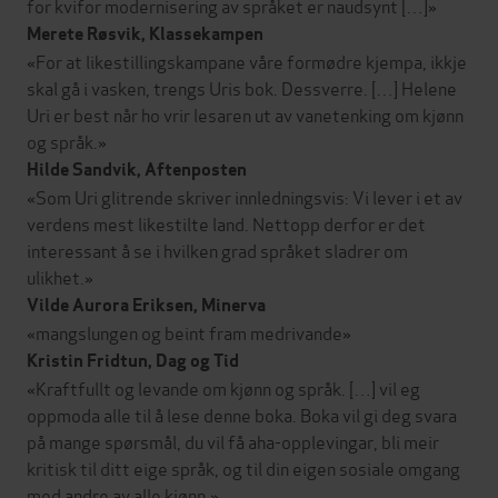
for kvifor modernisering av språket er naudsynt […]»
Merete Røsvik, Klassekampen
«For at likestillingskampane våre formødre kjempa, ikkje
skal gå i vasken, trengs Uris bok. Dessverre. […] Helene
Uri er best når ho vrir lesaren ut av vanetenking om kjønn
og språk.»
Hilde Sandvik, Aftenposten
«Som Uri glitrende skriver innledningsvis: Vi lever i et av
verdens mest likestilte land. Nettopp derfor er det
interessant å se i hvilken grad språket sladrer om
ulikhet.»
Vilde Aurora Eriksen, Minerva
«mangslungen og beint fram medrivande»
Kristin Fridtun, Dag og Tid
«Kraftfullt og levande om kjønn og språk. […] vil eg
oppmoda alle til å lese denne boka. Boka vil gi deg svara
på mange spørsmål, du vil få aha-opplevingar, bli meir
kritisk til ditt eige språk, og til din eigen sosiale omgang
med andre av alle kjønn.»