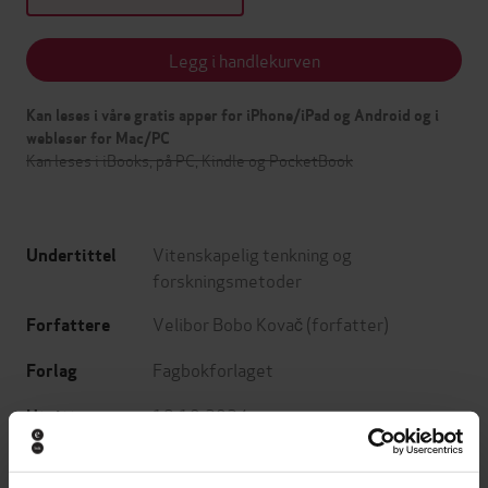
Legg i handlekurven
Kan leses i våre gratis apper for iPhone/iPad og Android og i
webleser for Mac/PC
Kan leses i iBooks, på PC, Kindle og PocketBook
Vitenskapelig tenkning og
Undertittel
forskningsmetoder
Velibor Bobo Kovač
(forfatter)
Forfattere
Fagbokforlaget
Forlag
18.10.2024
Utgitt
234
sider
Lengde