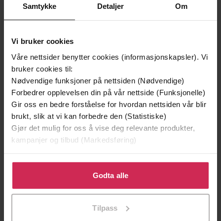
Samtykke
Detaljer
Om
Fagbøker
Sjanger
Bokmål
Språk
Vi bruker cookies
epub
Format
Våre nettsider benytter cookies (informasjonskapsler). Vi
bruker cookies til:
LCP
DRM-
Nødvendige funksjoner på nettsiden (Nødvendige)
beskyttelse
Forbedrer opplevelsen din på vår nettside (Funksjonelle)
9788245054194
ISBN
Gir oss en bedre forståelse for hvordan nettsiden vår blir
brukt, slik at vi kan forbedre den (Statistiske)
Gjør det mulig for oss å vise deg relevante produkter,
kampanjer og tilbud (Markedsføring)
Om boken
Klikk på «Godta alle» for å gi oss ditt samtykke til å
bruke cookies for alle disse formålene. Du kan også
Godta alle
Mange studenter opplever metodeemner som krevende.
tilpasse ditt samtykke til spesifikke formål ved å klikke
Denne boken skal gjøre det lettere å forstå hva
på «Tilpass». Du kan når som helst trekke tilbake eller
vitenskapelige tenkemåter og forskningsmetoder er.
Tilpass
endre ditt samtykke.