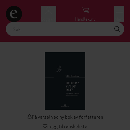
Logg inn
Handlekurv
Meny
Få varsel ved ny bok av forfatteren
Legg til i ønskeliste