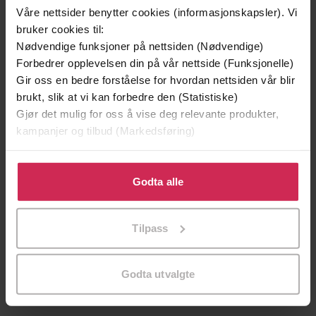
Våre nettsider benytter cookies (informasjonskapsler). Vi
bruker cookies til:
Nødvendige funksjoner på nettsiden (Nødvendige)
Forbedrer opplevelsen din på vår nettside (Funksjonelle)
Gir oss en bedre forståelse for hvordan nettsiden vår blir
brukt, slik at vi kan forbedre den (Statistiske)
Gjør det mulig for oss å vise deg relevante produkter,
kampanjer og tilbud (Markedsføring)
199,-
349,-
Klikk på «Godta alle» for å gi oss ditt samtykke til å
bruke cookies for alle disse formålene. Du kan også
Minnesota
Utskudd
Godta alle
tilpasse ditt samtykke til spesifikke formål ved å klikke
Jo Nesbø
Jørn Lier Horst
på «Tilpass». Du kan når som helst trekke tilbake eller
EBOK
EBOK
Tilpass
endre ditt samtykke.
Godta utvalgte
MYP by Concept
Undertittel