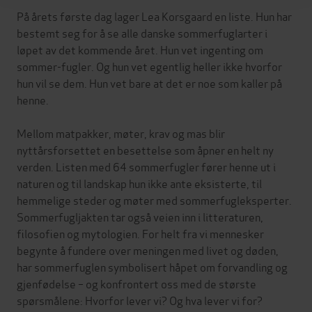
På årets første dag lager Lea Korsgaard en liste. Hun har
bestemt seg for å se alle danske sommerfuglarter i
løpet av det kommende året. Hun vet ingenting om
sommer-fugler. Og hun vet egentlig heller ikke hvorfor
hun vil se dem. Hun vet bare at det er noe som kaller på
henne.
Mellom matpakker, møter, krav og mas blir
nyttårsforsettet en besettelse som åpner en helt ny
verden. Listen med 64 sommerfugler fører henne ut i
naturen og til landskap hun ikke ante eksisterte, til
hemmelige steder og møter med sommerfugleksperter.
Sommerfugljakten tar også veien inn i litteraturen,
filosofien og mytologien. For helt fra vi mennesker
begynte å fundere over meningen med livet og døden,
har sommerfuglen symbolisert håpet om forvandling og
gjenfødelse – og konfrontert oss med de største
spørsmålene: Hvorfor lever vi? Og hva lever vi for?