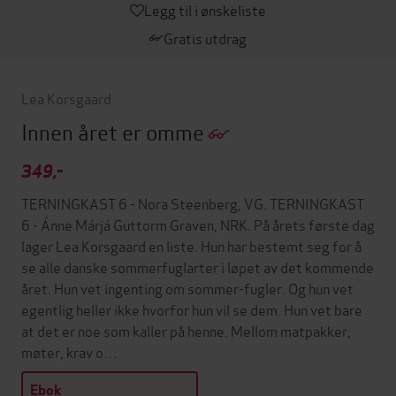
Legg til i ønskeliste
Gratis utdrag
Lea Korsgaard
Innen året er omme
349,-
TERNINGKAST 6 - Nora Steenberg, VG. TERNINGKAST
6 - Ánne Márjá Guttorm Graven, NRK. På årets første dag
lager Lea Korsgaard en liste. Hun har bestemt seg for å
se alle danske sommerfuglarter i løpet av det kommende
året. Hun vet ingenting om sommer-fugler. Og hun vet
egentlig heller ikke hvorfor hun vil se dem. Hun vet bare
at det er noe som kaller på henne. Mellom matpakker,
møter, krav o…
Ebok