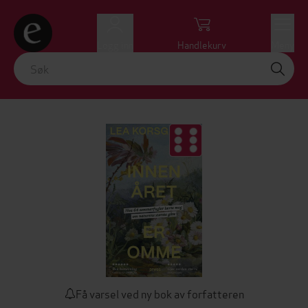
Logg inn
Handlekurv
Meny
Få varsel ved ny bok av forfatteren