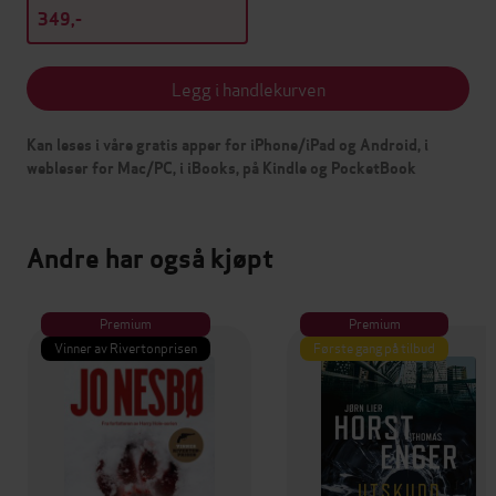
349,-
Legg i handlekurven
Kan leses i våre gratis apper for iPhone/iPad og Android, i
webleser for Mac/PC, i iBooks, på Kindle og PocketBook
Andre har også kjøpt
Premium
Premium
Vinner av Rivertonprisen
Første gang på tilbud