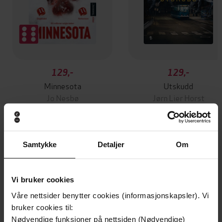
129,-
129,-
Minnesota
Utskudd
Jo Nesbø
Jørn Lier Horst
EBOK
EBOK
Samtykke
Detaljer
Om
Lea Korsgaard
(forfatter),
Lea Korsgaard
Forfattere
(illustratør),
Inger Sverreson Holmes
Vi bruker cookies
(oversetter)
Våre nettsider benytter cookies (informasjonskapsler). Vi
Press
Forlag
bruker cookies til:
Nødvendige funksjoner på nettsiden (Nødvendige)