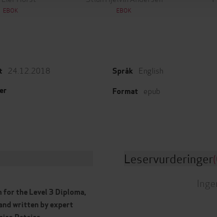
EBOK
EBOK
24.12.2018
English
t
Språk
epub
er
Format
Leservurderinger
(
Inge
 for the Level 3 Diploma,
 and written by expert