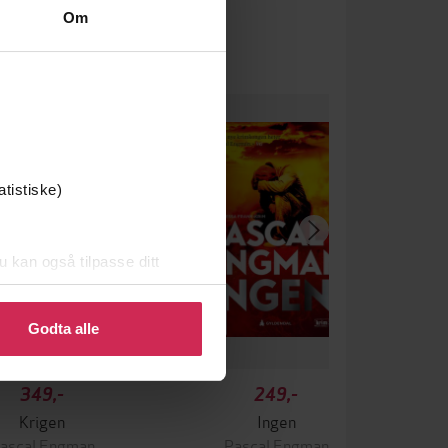
Om
atistiske)
u kan også tilpasse ditt
 eller endre ditt samtykke.
Godta alle
349,-
249,-
Krigen
Ingen
ascal Engman
Pascal Engman