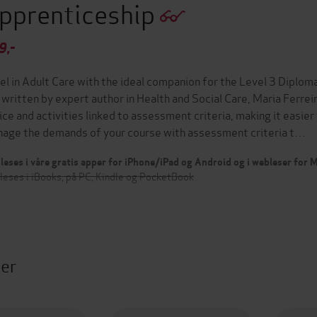
pprenticeship
9,-
el in Adult Care with the ideal companion for the Level 3 Diploma
 written by expert author in Health and Social Care, Maria Ferrei
ice and activities linked to assessment criteria, making it easie
age the demands of your course with assessment criteria t…
leses i våre gratis apper for iPhone/iPad og Android og i webleser for
leses i iBooks, på PC, Kindle og PocketBook
ter