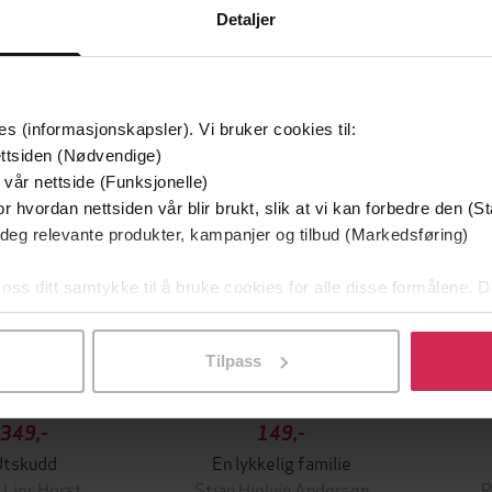
Detaljer
mium
Premium
g på tilbud
es (informasjonskapsler). Vi bruker cookies til:
ttsiden (Nødvendige)
 vår nettside (Funksjonelle)
r hvordan nettsiden vår blir brukt, slik at vi kan forbedre den (St
 deg relevante produkter, kampanjer og tilbud (Markedsføring)
 oss ditt samtykke til å bruke cookies for alle disse formålene. D
l ved å klikke på «Tilpass». Du kan når som helst trekke tilbake
Tilpass
349,-
149,-
Utskudd
En lykkelig familie
 Lier Horst
Stian Hjelvin Andersen
P