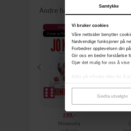
Samtykke
Andre har også kjøpt
Vi bruker cookies
Premium
Pre
Vinner av Rivertonprisen
Første gan
Våre nettsider benytter cooki
Nødvendige funksjoner på ne
Forbedrer opplevelsen din på
Gir oss en bedre forståelse fo
Gjør det mulig for oss å vise
Klikk på «Godta alle» for å gi
samtykke til spesifikke formå
Godta utvalgte
199,-
Minnesota
Jo Nesbø
Jørn