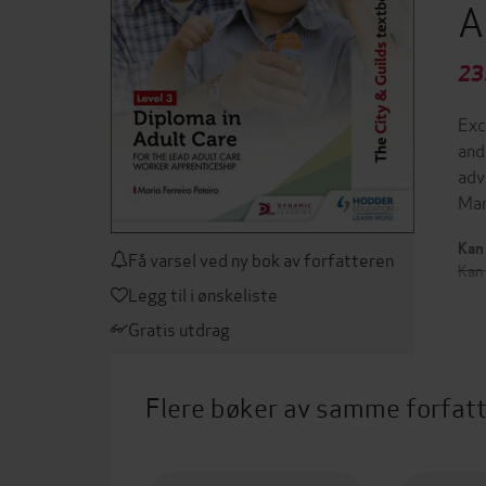
A
23
Exc
and
adv
Man
Kan 
Få varsel ved ny bok av forfatteren
Kan 
Legg til i ønskeliste
Gratis utdrag
Flere bøker av samme forfat