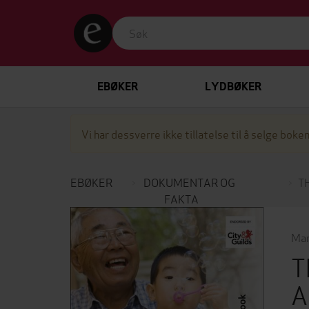
EBØKER
LYDBØKER
Vi har dessverre ikke tillatelse til å selge boken
EBØKER
DOKUMENTAR OG
T
FAKTA
Mar
T
A