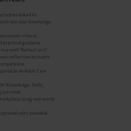
eiro Peteiro.
ctivities linked to
monstrate your knowledge
sessment criteria
d practical guidance.
ice with 'Reflect on it'
 own reflective accounts.
 competence,
uired as an Adult Care
h 'Knowledge, Skills,
ng outcome.
 workplace using real-world
optional units available