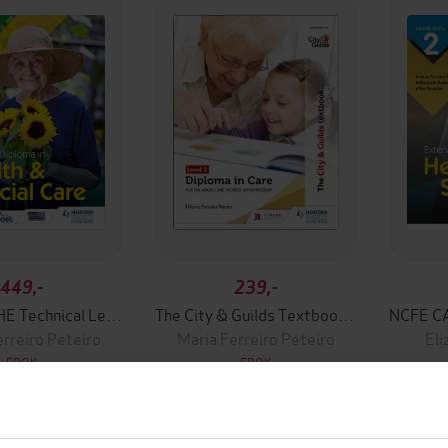
449,-
239,-
NCFE CACHE Technical Level 3 Extended Diploma in Health and Social Care
The City & Guilds Textbook Level 2 Diploma in Care for the Adult Care Worker Apprenticeship
erreiro Peteiro
Maria Ferreiro Peteiro
Eli
EBOK
EBOK