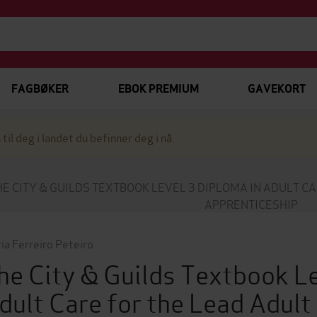
FAGBØKER
EBOK PREMIUM
GAVEKORT
 til deg i landet du befinner deg i nå.
HE CITY & GUILDS TEXTBOOK LEVEL 3 DIPLOMA IN ADULT C
APPRENTICESHIP
ia Ferreiro Peteiro
he City & Guilds Textbook Le
dult Care for the Lead Adul