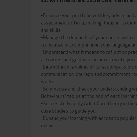
author in Health and Social Care, Maria Ferr
-Enhance your portfolio with key advice and a
assessment criteria, making it easier to de
and skills.
-Manage the demands of your course with as
translated into simple, everyday language an
-Understand what it means to reflect on pract
activities, and guidance on how to write your
-Learn the core values of care, compassion,
communication, courage and commitment req
worker.
-Summarise and check your understanding wit
Behaviours' tables at the end of each learni
-Successfully apply Adult Care theory in the
case studies to guide you.
-Expand your learning with access to popular 
online.