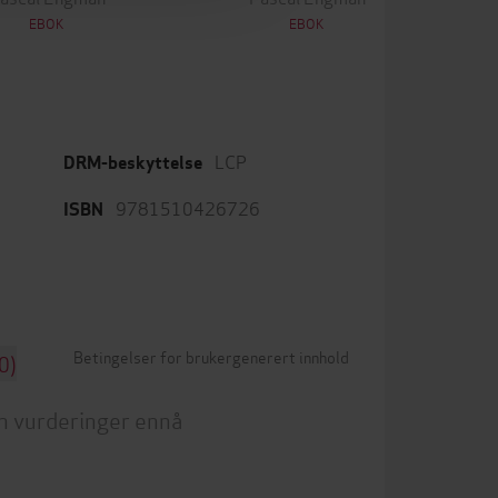
EBOK
EBOK
LCP
DRM-beskyttelse
9781510426726
ISBN
Betingelser for brukergenerert innhold
0)
n vurderinger ennå