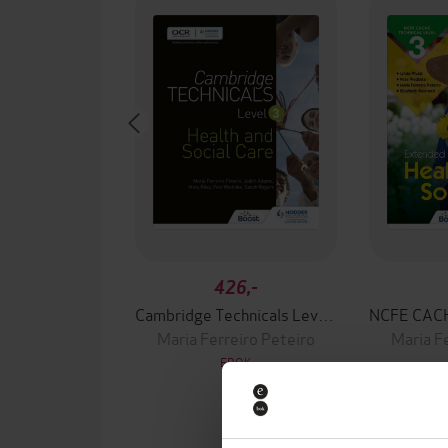
426,-
Cambridge Technicals Level 3 Health and Social Care
Maria Ferreiro Peteiro
Maria F
EBOK