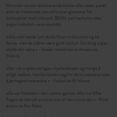
Historier om den dominerende kvinne eller mann, paret
eller de fremmede som utforsker grensene for
seksualitet med rollespill, BDSM, partnerbytte eller
orgier innhyllet i sexy mystikk.
«Alle som hadde lyst skulle få lov til å komme og ta
henne, men de måtte være godt utstyrt. En riktig orgie,
skulle det være.» - Sweet, sweet horny dreams av
Soacra
«Det var orgiekveld igjen i kjellerlokalet og mange å
velge mellom. Hun bestemte seg for de to mennene som
kjærtegnet hverandre.» - Vellyst av M. Munch
«De var forelsket i den samme gutten. Alle tre! Ofte
fulgte de ham på avstand uten at han visste det.» - Blind
elskov av Roy Rebo.