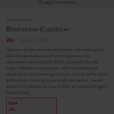
Legg til i ønskeliste
Cupido noveller
Blind elskov
(Cupido)
20,-
(1)
Historier om den dominerende kvinne eller mann, paret
eller de fremmede som utforsker grensene for
seksualitet med rollespill, BDSM, partnerbytte eller
orgier innhyllet i sexy mystikk. «Alle som hadde lyst
skulle få lov til å komme og ta henne, men de måtte være
godt utstyrt. En riktig orgie, skulle det være.» - Sweet,
sweet horny dreams av Soacra «Det var orgiekveld igjen i
kjellerlokalet…
Ebok
20,-