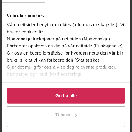
Vi bruker cookies
Våre nettsider benytter cookies (informasjonskapsler). Vi
bruker cookies til:
Nødvendige funksjoner på nettsiden (Nødvendige)
Forbedrer opplevelsen din på vår nettside (Funksjonelle)
Gir oss en bedre forståelse for hvordan nettsiden vår blir
149,-
299,-
brukt, slik at vi kan forbedre den (Statistiske)
En lykkelig familie
Et rikt menneske
Gjør det mulig for oss å vise deg relevante produkter,
Stian Hjelvin Andersen
Stian Hjelvin Andersen
kampanjer og tilbud (Markedsføring)
EBOK
EBOK
Klikk på «Godta alle» for å gi oss ditt samtykke til å
bruke cookies for alle disse formålene. Du kan også
Godta alle
tilpasse ditt samtykke til spesifikke formål ved å klikke
på «Tilpass». Du kan når som helst trekke tilbake eller
Cupido noveller
(forfatter)
Forfattere
Tilpass
endre ditt samtykke.
Saga Egmont
Forlag