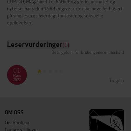
CUPIDO, Magasinet for kåthet og glede, intimitet og
nytelse, har siden 1984 udgivet erotiske noveller basert
på sine leseres hverdagsfantasier og seksuelle
Leservurderinger
(1)
Betingelser for brukergenerert innhold
01
Mars
Tmgilja
2022
OM OSS
Om Ebok.no
Ledige stillinger