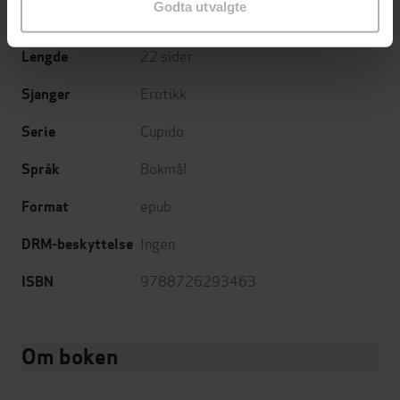
Godta utvalgte
18.09.2019
Utgitt
22
sider
Lengde
Erotikk
Sjanger
Cupido
Serie
Bokmål
Språk
epub
Format
Ingen
DRM-beskyttelse
9788726293463
ISBN
Om boken