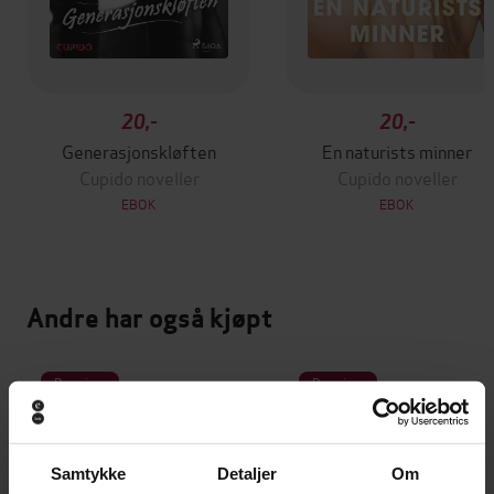
20,-
20,-
Generasjonskløften
En naturists minner
Cupido noveller
Cupido noveller
EBOK
EBOK
Andre har også kjøpt
Premium
Premium
Samtykke
Detaljer
Om