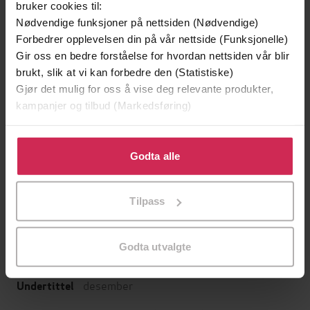
bruker cookies til:
Nødvendige funksjoner på nettsiden (Nødvendige)
Forbedrer opplevelsen din på vår nettside (Funksjonelle)
Gir oss en bedre forståelse for hvordan nettsiden vår blir
brukt, slik at vi kan forbedre den (Statistiske)
Gjør det mulig for oss å vise deg relevante produkter,
kampanjer og tilbud (Markedsføring)
Klikk på «Godta alle» for å gi oss ditt samtykke til å
bruke cookies for alle disse formålene. Du kan også
Godta alle
229,-
229,-
tilpasse ditt samtykke til spesifikke formål ved å klikke
Calendar girl
Calendar girl
på «Tilpass». Du kan når som helst trekke tilbake eller
Audrey Carlan
Audrey Carlan
Tilpass
endre ditt samtykke.
EBOK
EBOK
Godta utvalgte
desember
Undertittel