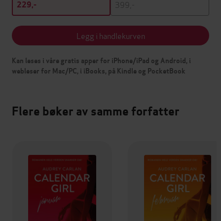
399,-
229,-
Legg i handlekurven
Kan leses i våre gratis apper for iPhone/iPad og Android, i
webleser for Mac/PC, i iBooks, på Kindle og PocketBook
Flere bøker av samme forfatter