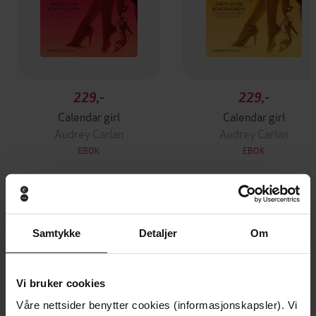
229,-
229,-
Calendar girl
Calendar girl
Audrey Carlan
Audrey Carlan
EBOK
EBOK
Andre har også kjøpt
Samtykke
Detaljer
Om
Vi bruker cookies
Våre nettsider benytter cookies (informasjonskapsler). Vi