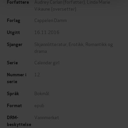
Audrey Carlan
(forfatter),
Linda Marie
Forfattere
Vikaune
(oversetter)
Cappelen Damm
Forlag
16.11.2016
Utgitt
Skjønnlitteratur
,
Erotikk
,
Romantikk og
Sjanger
drama
Calendar girl
Serie
12
Nummer i
serie
Bokmål
Språk
epub
Format
Vannmerket
DRM-
beskyttelse