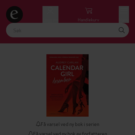
Logg inn
Handlekurv
Meny
Få varsel ved ny bok i serien
Få varsel ved ny bok av forfatteren