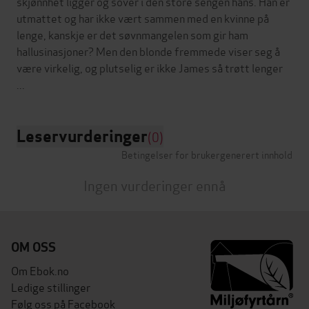
skjønnhet ligger og sover i den store sengen hans. Han er
utmattet og har ikke vært sammen med en kvinne på
lenge, kanskje er det søvnmangelen som gir ham
hallusinasjoner? Men den blonde fremmede viser seg å
være virkelig, og plutselig er ikke James så trøtt lenger
Leservurderinger
(0)
Betingelser for brukergenerert innhold
Ingen vurderinger ennå
OM OSS
Om Ebok.no
Ledige stillinger
Følg oss på Facebook