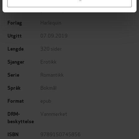
Anderson Natalie
(forfatter),
James Julia
Forfattere
(forfatter)
Harlequin
Forlag
07.09.2019
Utgitt
320
sider
Lengde
Erotikk
Sjanger
Romantikk
Serie
Bokmål
Språk
epub
Format
Vannmerket
DRM-
beskyttelse
9789150745856
ISBN