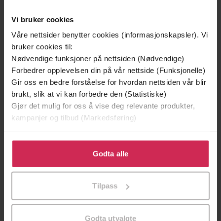
Vi bruker cookies
Våre nettsider benytter cookies (informasjonskapsler). Vi
bruker cookies til:
Nødvendige funksjoner på nettsiden (Nødvendige)
Forbedrer opplevelsen din på vår nettside (Funksjonelle)
Gir oss en bedre forståelse for hvordan nettsiden vår blir
brukt, slik at vi kan forbedre den (Statistiske)
Gjør det mulig for oss å vise deg relevante produkter,
kampanjer og tilbud (Markedsføring)
179,-
249,-
Klikk på «Godta alle» for å gi oss ditt samtykke til å
Kniv
Solsøsteren
bruke cookies for alle disse formålene. Du kan også
Godta alle
Jo Nesbø
Lucinda Riley
tilpasse ditt samtykke til spesifikke formål ved å klikke
EBOK
EBOK
på «Tilpass». Du kan når som helst trekke tilbake eller
Tilpass
endre ditt samtykke.
Godta utvalgte