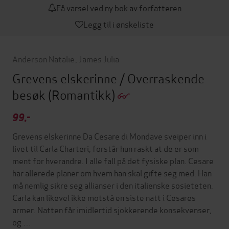
Få varsel ved ny bok av forfatteren
Legg til i ønskeliste
Anderson Natalie
,
James Julia
Grevens elskerinne / Overraskende
besøk
(Romantikk)
99,-
Grevens elskerinne Da Cesare di Mondave sveiper inn i
livet til Carla Charteri, forstår hun raskt at de er som
ment for hverandre. I alle fall på det fysiske plan. Cesare
har allerede planer om hvem han skal gifte seg med. Han
må nemlig sikre seg allianser i den italienske sosieteten.
Carla kan likevel ikke motstå en siste natt i Cesares
armer. Natten får imidlertid sjokkerende konsekvenser,
og …