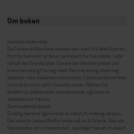
Om boken
Grevens elskerinne
Da Cesare di Mondave sveiper inn i livet til Carla Charteri,
forstår hun raskt at de er som ment for hverandre. I alle
fall på det fysiske plan. Cesare har allerede planer om
hvem han skal gifte seg med. Han må nemlig sikre seg
allianser i den italienske sosieteten. Carla kan likevel ikke
motstå en siste natt i Cesares armer. Natten får
imidlertid sjokkerende konsekvenser, og snart er
skandalen et faktum.
Overraskende besøk
Endelig hjemme igjen etter en farefylt redningsaksjon.
Det eneste James Wolfe tenker på, er å få hvile. Men da
han kommer inn i soverommet, oppdager han at en ukjent