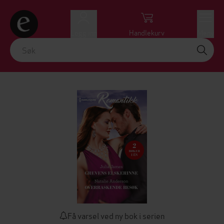
Logg inn
Handlekurv
Meny
Få varsel ved ny bok i serien