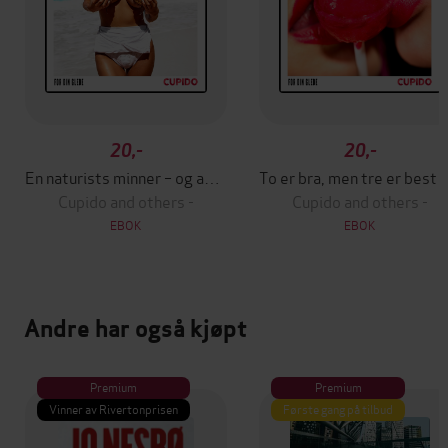
20,-
20,-
En naturists minner – og andre erotiske noveller fra Cupido
To er bra, men tre er best – og a
Cupido and others -
Cupido and others -
EBOK
EBOK
Andre har også kjøpt
Premium
Premium
Vinner av Rivertonprisen
Første gang på tilbud