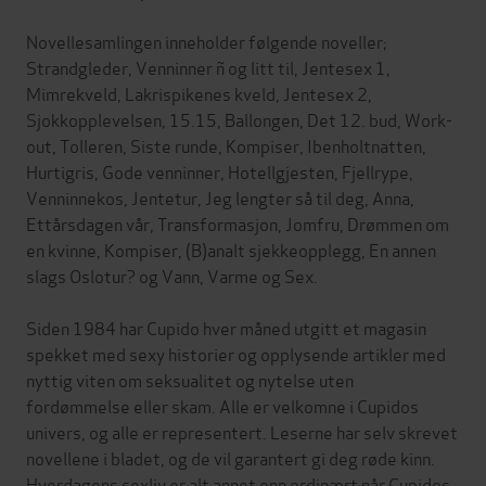
Novellesamlingen inneholder følgende noveller;
Strandgleder, Venninner ñ og litt til, Jentesex 1,
Mimrekveld, Lakrispikenes kveld, Jentesex 2,
Sjokkopplevelsen, 15.15, Ballongen, Det 12. bud, Work-
out, Tolleren, Siste runde, Kompiser, Ibenholtnatten,
Hurtigris, Gode venninner, Hotellgjesten, Fjellrype,
Venninnekos, Jentetur, Jeg lengter så til deg, Anna,
Ettårsdagen vår, Transformasjon, Jomfru, Drømmen om
en kvinne, Kompiser, (B)analt sjekkeopplegg, En annen
slags Oslotur? og Vann, Varme og Sex.
Siden 1984 har Cupido hver måned utgitt et magasin
spekket med sexy historier og opplysende artikler med
nyttig viten om seksualitet og nytelse uten
fordømmelse eller skam. Alle er velkomne i Cupidos
univers, og alle er representert. Leserne har selv skrevet
novellene i bladet, og de vil garantert gi deg røde kinn.
Hverdagens sexliv er alt annet enn ordinært når Cupidos