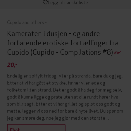
Legg til i ønskeliste
Cupido and others -
Kameraten i dusjen - og andre
forførende erotiske fortællinger fra
Cupido
(Cupido - Compilations #8)
20,-
Endelig en solfylt fridag. Vi er på stranda. Bare du og jeg.
Etter at vi har gått et stykke, finner vi en øde og
folketom liten strand. Det er godt å ha deg for meg selv,
godt å kunne ligge og prate uten at alle rundt hører hva
som blir sagt. Etter at vi har grillet og spist oss godt og
mette, legger vi oss ned for bare å nyte livet. Du spør om
jeg kan smøre deg, noe jeg gjør med den største …
Ebok