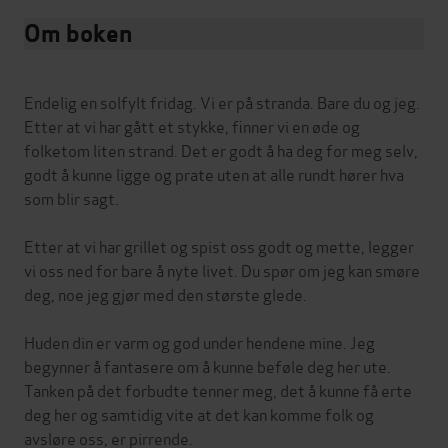
Om boken
Endelig en solfylt fridag. Vi er på stranda. Bare du og jeg.
Etter at vi har gått et stykke, finner vi en øde og
folketom liten strand. Det er godt å ha deg for meg selv,
godt å kunne ligge og prate uten at alle rundt hører hva
som blir sagt.
Etter at vi har grillet og spist oss godt og mette, legger
vi oss ned for bare å nyte livet. Du spør om jeg kan smøre
deg, noe jeg gjør med den største glede.
Huden din er varm og god under hendene mine. Jeg
begynner å fantasere om å kunne beføle deg her ute.
Tanken på det forbudte tenner meg, det å kunne få erte
deg her og samtidig vite at det kan komme folk og
avsløre oss, er pirrende.