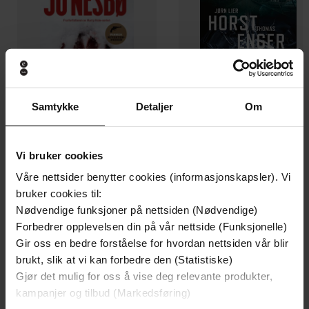
Samtykke
Detaljer
Om
Vi bruker cookies
129,-
129,-
Våre nettsider benytter cookies (informasjonskapsler). Vi
Minnesota
Utskudd
bruker cookies til:
Jo Nesbø
Jørn Lier Horst
Nødvendige funksjoner på nettsiden (Nødvendige)
EBOK
EBOK
Forbedrer opplevelsen din på vår nettside (Funksjonelle)
Gir oss en bedre forståelse for hvordan nettsiden vår blir
brukt, slik at vi kan forbedre den (Statistiske)
Gjør det mulig for oss å vise deg relevante produkter,
Cupido and others -
(forfatter)
Forfattere
kampanjer og tilbud (Markedsføring)