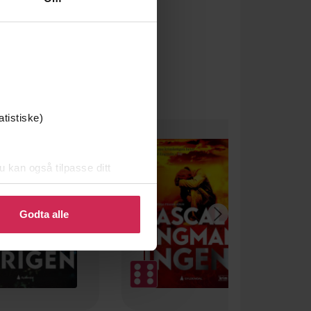
atistiske)
u kan også tilpasse ditt
 eller endre ditt samtykke.
Godta alle