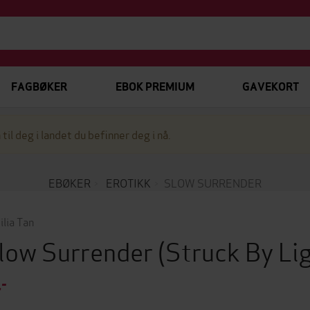
FAGBØKER
EBOK PREMIUM
GAVEKORT
 til deg i landet du befinner deg i nå.
EBØKER
EROTIKK
SLOW SURRENDER
ilia Tan
low Surrender
(Struck By Li
,-