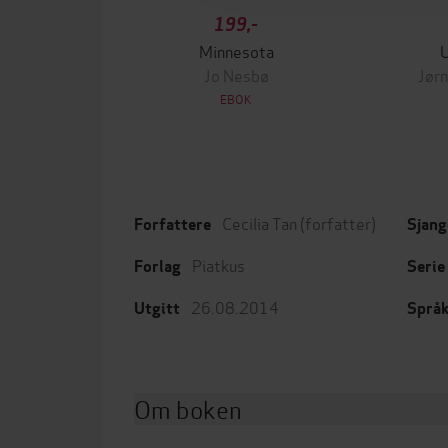
199,-
Minnesota
Jo Nesbø
Jørn
EBOK
Cecilia Tan
(forfatter)
Forfattere
Sjang
Piatkus
Forlag
Serie
26.08.2014
Utgitt
Språ
Om boken