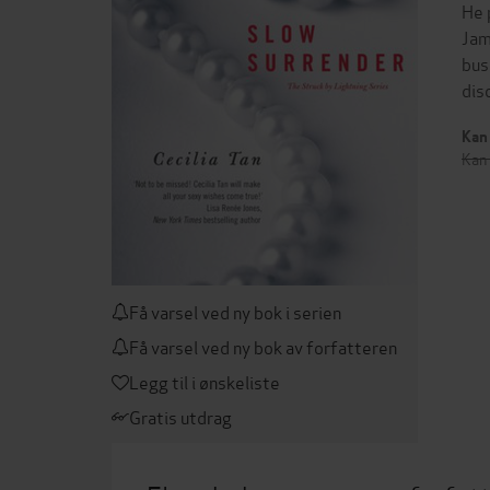
He 
Jam
bus
dis
Kan 
Kan 
Få varsel ved ny bok i serien
Få varsel ved ny bok av forfatteren
Legg til i ønskeliste
Gratis utdrag