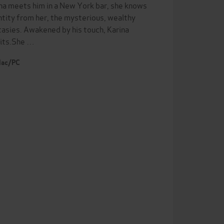
na meets him in a New York bar, she knows
ntity from her, the mysterious, wealthy
ntasies. Awakened by his touch, Karina
mits.She …
 Mac/PC