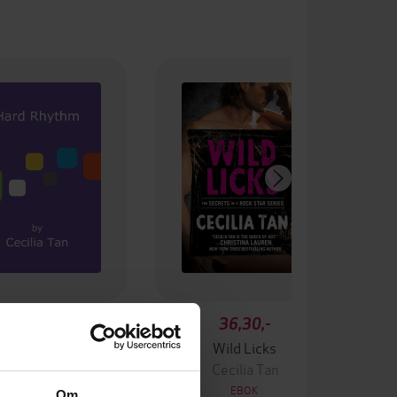
94,-
36,30,-
Hard Rhythm
Wild Licks
Cecilia Tan
Cecilia Tan
EBOK
EBOK
Om