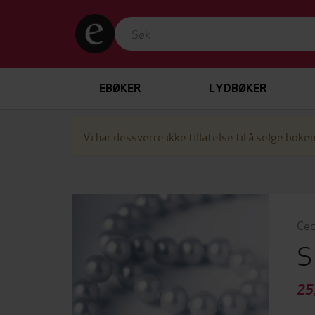
EBØKER
LYDBØKER
Vi har dessverre ikke tillatelse til å selge boken
Cec
S
25