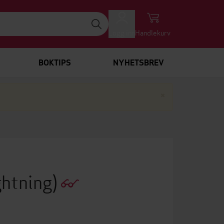
Logg inn
Handlekurv
BOKTIPS
NYHETSBREV
Lukk
×
ghtning)