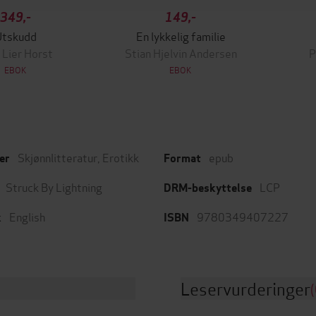
349,-
149,-
Utskudd
En lykkelig familie
 Lier Horst
Stian Hjelvin Andersen
P
EBOK
EBOK
Skjønnlitteratur
,
Erotikk
epub
er
Format
Struck By Lightning
LCP
DRM-beskyttelse
English
9780349407227
k
ISBN
Leservurderinger
(