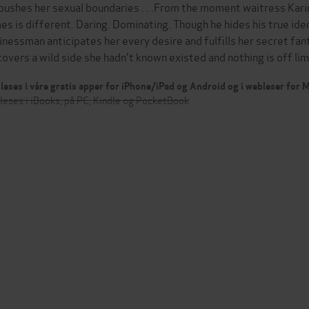
pushes her sexual boundaries . . .From the moment waitress Kari
es is different. Daring. Dominating. Though he hides his true ide
inessman anticipates her every desire and fulfills her secret fa
covers a wild side she hadn't known existed and nothing is off li
leses i våre gratis apper for iPhone/iPad og Android og i webleser for
leses i iBooks, på PC, Kindle og PocketBook