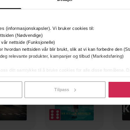
es (informasjonskapsler). Vi bruker cookies til:
ttsiden (Nødvendige)
 vår nettside (Funksjonelle)
mium
Premium
r hvordan nettsiden vår blir brukt, slik at vi kan forbedre den (St
g på tilbud
 deg relevante produkter, kampanjer og tilbud (Markedsføring)
 oss ditt samtykke til å bruke cookies for alle disse formålene. D
l ved å klikke på «Tilpass». Du kan når som helst trekke tilbake
Tilpass