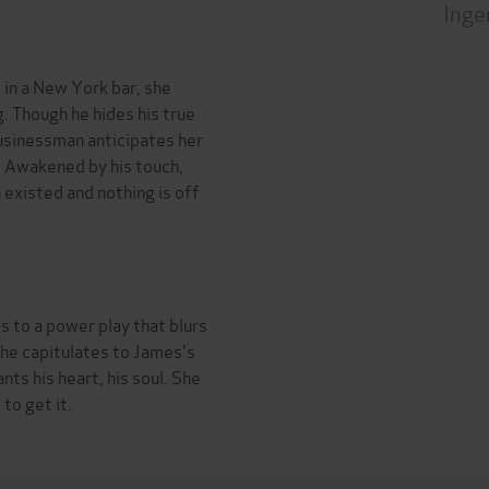
Inge
in a New York bar, she
. Though he hides his true
businessman anticipates her
s. Awakened by his touch,
 existed and nothing is off
 to a power play that blurs
she capitulates to James's
ts his heart, his soul. She
 to get it.