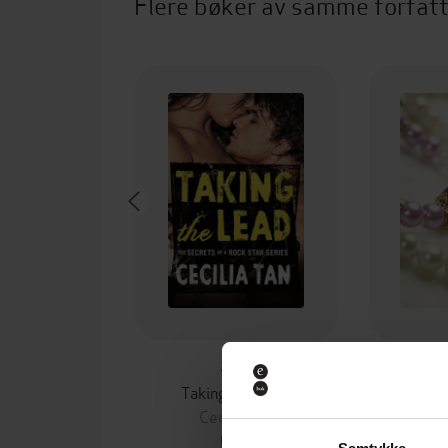
Flere bøker av samme forfat
94,-
Taking the Lead
Slow 
Cecilia Tan
Ce
EBOK