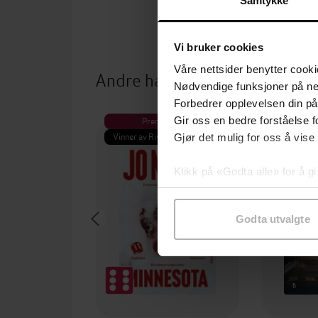
Samtykke
Vi bruker cookies
Våre nettsider benytter cooki
Andre har også kjøpt
Nødvendige funksjoner på ne
Forbedrer opplevelsen din på
Premium
Pre
Gir oss en bedre forståelse fo
Vinner av Rivertonprisen
Første gan
Gjør det mulig for oss å vise
Klikk på «Godta alle» for å gi
samtykke til spesifikke formå
Godta utvalgte