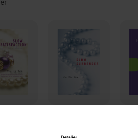
ter
25,-
109,-
Satisfaction
Slow Surrender
cilia Tan
Cecilia Tan
EBOK
EBOK
Detaljer