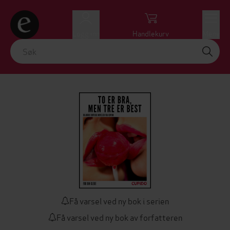
Logg inn
Handlekurv
Meny
Få varsel ved ny bok i serien
Få varsel ved ny bok av forfatteren