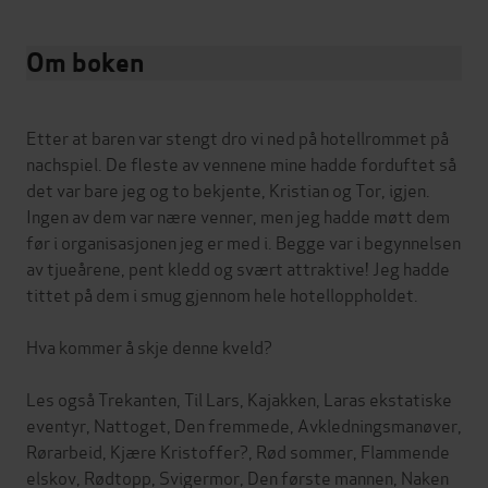
Om boken
Etter at baren var stengt dro vi ned på hotellrommet på
nachspiel. De fleste av vennene mine hadde forduftet så
det var bare jeg og to bekjente, Kristian og Tor, igjen.
Ingen av dem var nære venner, men jeg hadde møtt dem
før i organisasjonen jeg er med i. Begge var i begynnelsen
av tjueårene, pent kledd og svært attraktive! Jeg hadde
tittet på dem i smug gjennom hele hotelloppholdet.
Hva kommer å skje denne kveld?
Les også Trekanten, Til Lars, Kajakken, Laras ekstatiske
eventyr, Nattoget, Den fremmede, Avkledningsmanøver,
Rørarbeid, Kjære Kristoffer?, Rød sommer, Flammende
elskov, Rødtopp, Svigermor, Den første mannen, Naken