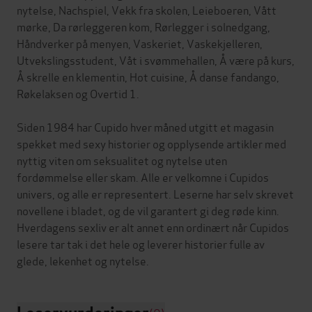
nytelse, Nachspiel, Vekk fra skolen, Leieboeren, Vått
mørke, Da rørleggeren kom, Rørlegger i solnedgang,
Håndverker på menyen, Vaskeriet, Vaskekjelleren,
Utvekslingsstudent, Våt i svømmehallen, Å være på kurs,
Å skrelle en klementin, Hot cuisine, Å danse fandango,
Røkelaksen og Overtid 1.
Siden 1984 har Cupido hver måned utgitt et magasin
spekket med sexy historier og opplysende artikler med
nyttig viten om seksualitet og nytelse uten
fordømmelse eller skam. Alle er velkomne i Cupidos
univers, og alle er representert. Leserne har selv skrevet
novellene i bladet, og de vil garantert gi deg røde kinn.
Hverdagens sexliv er alt annet enn ordinært når Cupidos
lesere tar tak i det hele og leverer historier fulle av