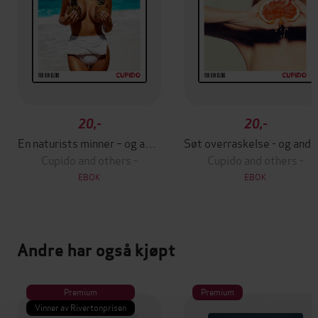
20,-
20,-
En naturists minner – og andre erotiske noveller fra Cupido
Søt overraskel
Cupido and others -
Cupido and others -
EBOK
EBOK
Andre har også kjøpt
Premium
Premium
Vinner av Rivertonprisen