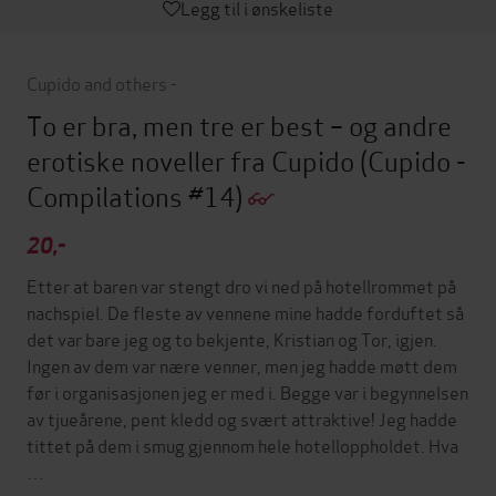
Legg til i ønskeliste
Cupido and others -
To er bra, men tre er best – og andre
erotiske noveller fra Cupido
(Cupido -
Compilations #14)
20,-
Etter at baren var stengt dro vi ned på hotellrommet på
nachspiel. De fleste av vennene mine hadde forduftet så
det var bare jeg og to bekjente, Kristian og Tor, igjen.
Ingen av dem var nære venner, men jeg hadde møtt dem
før i organisasjonen jeg er med i. Begge var i begynnelsen
av tjueårene, pent kledd og svært attraktive! Jeg hadde
tittet på dem i smug gjennom hele hotelloppholdet. Hva
…