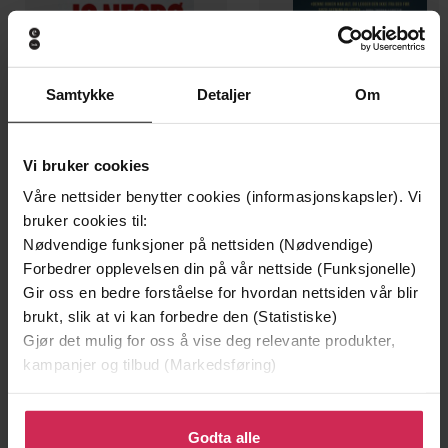
Samtykke
Detaljer
Om
Vi bruker cookies
Våre nettsider benytter cookies (informasjonskapsler). Vi
bruker cookies til:
Nødvendige funksjoner på nettsiden (Nødvendige)
129,-
79,-
Forbedrer opplevelsen din på vår nettside (Funksjonelle)
Minnesota
En lykkelig familie
Gir oss en bedre forståelse for hvordan nettsiden vår blir
Jo Nesbø
Stian Hjelvin Andersen
brukt, slik at vi kan forbedre den (Statistiske)
EBOK
EBOK
Gjør det mulig for oss å vise deg relevante produkter,
kampanjer og tilbud (Markedsføring)
Klikk på «Godta alle» for å gi oss ditt samtykke til å
bruke cookies for alle disse formålene. Du kan også
Godta alle
Cupido and others -
(forfatter)