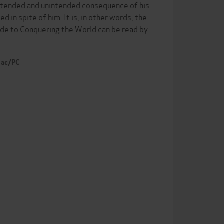
 intended and unintended consequence of his
d in spite of him. It is, in other words, the
uide to Conquering the World can be read by
 Mac/PC