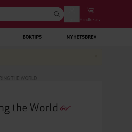
Logg inn
Handlekurv
BOKTIPS
NYHETSBREV
Lukk
×
RING THE WORLD
ing the World