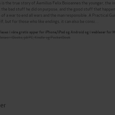
s is the true story of Aemilius Felix Boioannes the younger, the
e, the bad stuff he did on purpose, and the good stuff that happene
e of a war to end all wars and the man responsible. A Practical G
elf, but for those who like endings, it can also be consi…
leses i våre gratis apper for iPhone/iPad og Android og i webleser for
leses i iBooks, på PC, Kindle og PocketBook
ter