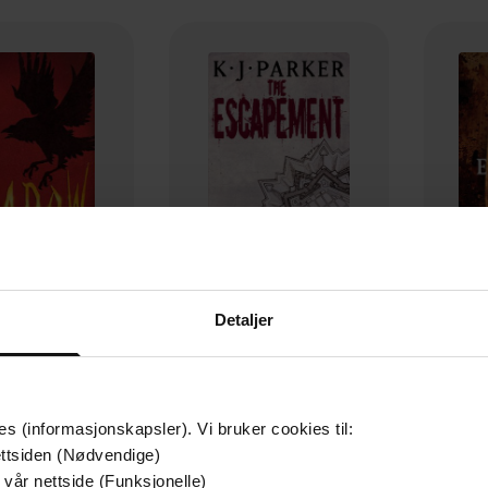
Detaljer
59,-
99,-
Shadow
The Escapement
J. Parker
K.J. Parker
es (informasjonskapsler). Vi bruker cookies til:
EBOK
EBOK
ttsiden (Nødvendige)
 vår nettside (Funksjonelle)