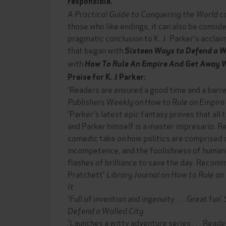
responsible.
A Practical Guide to Conquering the World
c
those who like endings, it can also be consid
pragmatic conclusion to K. J. Parker's accla
that began with
Sixteen Ways to Defend a W
with
How To Rule An Empire And Get Away W
Praise for K. J Parker:
'Readers are ensured a good time and a barrel
Publishers Weekly
on
How to Rule an Empire
'Parker's latest epic fantasy proves that all t
and Parker himself is a master impresario. Re
comedic take on how politics are comprised o
incompetence, and the foolishness of humani
flashes of brilliance to save the day. Recom
Pratchett'
Library Journal
on
How to Rule an
It
'Full of invention and ingenuity . . . Great fun'
Defend a Walled City
'Launches a witty adventure series . . . Reade