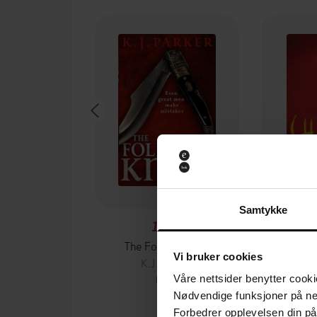
Samtykke
106,-
The Folding Knife
Vi bruker cookies
K.J. Parker
K.
Våre nettsider benytter cooki
EBOK
Nødvendige funksjoner på ne
Forbedrer opplevelsen din på