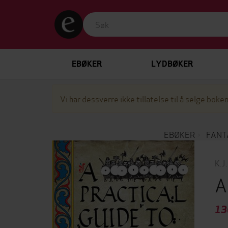
EBØKER
LYDBØKER
Vi har dessverre ikke tillatelse til å selge boken
EBØKER
FANT
K.J
A
13