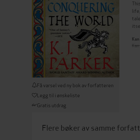
Thi
lif
tal
its
Kan 
Kan 
Få varsel ved ny bok av forfatteren
Legg til i ønskeliste
Gratis utdrag
Flere bøker av samme forfat