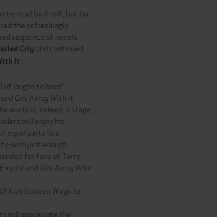
an be read by itself, but for
ered the refreshingly
imed sequence of novels
and continued
alled City
ith It
 of laughs to boot'
 and Get Away With It
he world is, indeed, a stage,
aders will enjoy his
f equal parts lies,
ty-with just enough
mended for fans of Terry
 Empire and Get Away With
SFX
on
Sixteen Ways to
rs will appreciate the