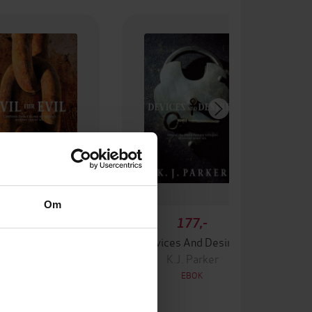
Om
154,-
177,-
Evil For Evil
Devices And Desires
K.J. Parker
K.J. Parker
EBOK
EBOK