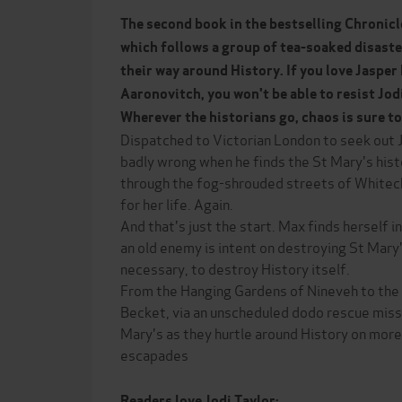
The second book in the bestselling Chronicl
which follows a group of tea-soaked disaste
their way around History. If you love Jasper
Aaronovitch, you won't be able to resist Jod
Wherever the historians go, chaos is sure to 
Dispatched to Victorian London to seek out J
badly wrong when he finds the St Mary's histo
through the fog-shrouded streets of Whitech
for her life. Again.
And that's just the start. Max finds herself i
an old enemy is intent on destroying St Mary'
necessary, to destroy History itself.
From the Hanging Gardens of Nineveh to the
Becket, via an unscheduled dodo rescue missio
Mary's as they hurtle around History on more h
escapades
Readers love Jodi Taylor: