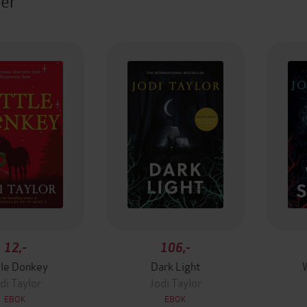
ter
12,-
106,-
tle Donkey
Dark Light
di Taylor
Jodi Taylor
EBOK
EBOK