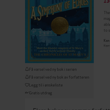
13
The
mag
abl
to 
Kan 
Kan 
Få varsel ved ny bok i serien
Få varsel ved ny bok av forfatteren
Legg til i ønskeliste
Gratis utdrag