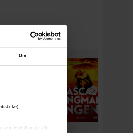
Om
atistiske)
u kan også tilpasse ditt