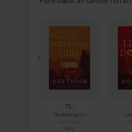
Flere bøker av samme forfat
75,-
The Nothing Girl
Lit
Jodi Taylor
Jo
EBOK