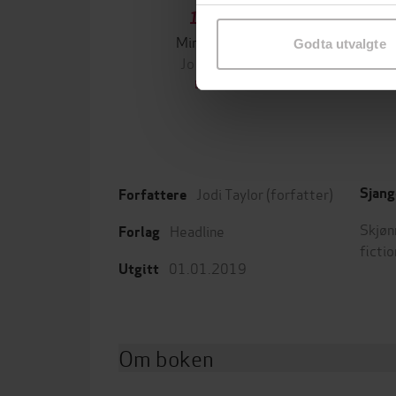
samtykke til spesifikke formå
199,-
Minnesota
Godta utvalgte
Jo Nesbø
Jørn
EBOK
Jodi Taylor
(forfatter)
Sjang
Forfattere
Skjøn
Headline
Forlag
fictio
01.01.2019
Utgitt
Om boken