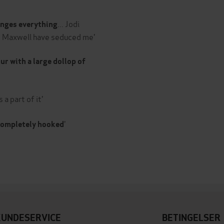
... Jodi
anges everything
" Maxwell have seduced me'
r with a large dollop of
 a part of it'
'
completely hooked
KUNDESERVICE
BETINGELSER