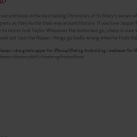
0,-
 second book in the bestselling Chronicles of St Mary's series w
nets as they hurtle their way around History. If you love Jasper
e to resist Jodi Taylor.Wherever the historians go, chaos is sure
seek out Jack the Ripper, things go badly wrong when he finds t
leses i våre gratis apper for iPhone/iPad og Android og i webleser for
leses i iBooks, på PC, Kindle og PocketBook