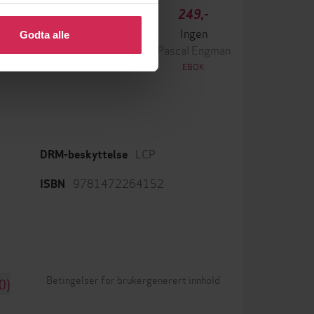
 eller endre ditt samtykke.
349,-
249,-
Krigen
Ingen
Godta alle
ascal Engman
Pascal Engman
EBOK
EBOK
s
LCP
DRM-beskyttelse
9781472264152
ISBN
Betingelser for brukergenerert innhold
0)