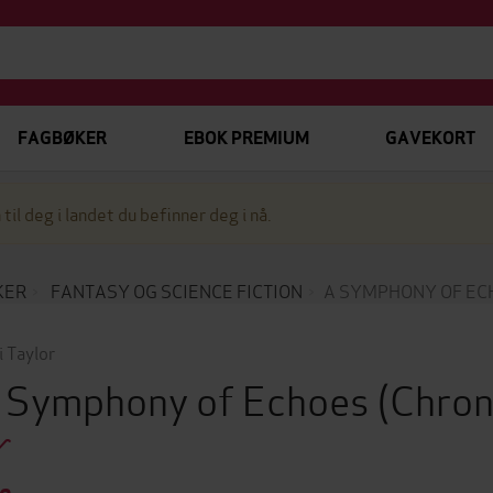
FAGBØKER
EBOK PREMIUM
GAVEKORT
 til deg i landet du befinner deg i nå.
KER
FANTASY OG SCIENCE FICTION
A SYMPHONY OF EC
i Taylor
 Symphony of Echoes
(Chron