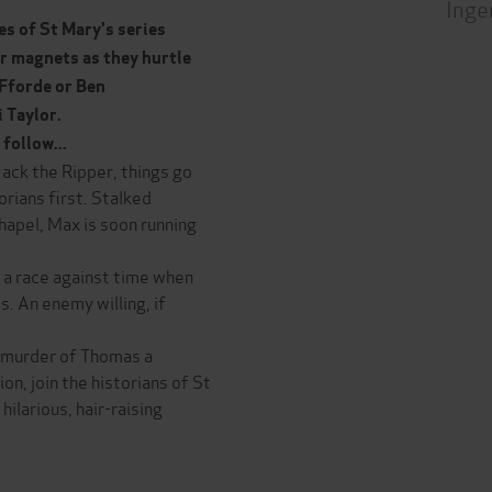
Inge
es of St Mary's series
r magnets as they hurtle
 Fforde or Ben
i Taylor.
follow...
ack the Ripper, things go
rians first. Stalked
apel, Max is soon running
n a race against time when
s. An enemy willing, if
 murder of Thomas a
n, join the historians of St
ilarious, hair-raising