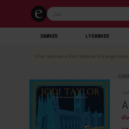
EBØKER
LYDBØKER
Vi har dessverre ikke tillatelse til å selge boken
EBØ
Jod
A