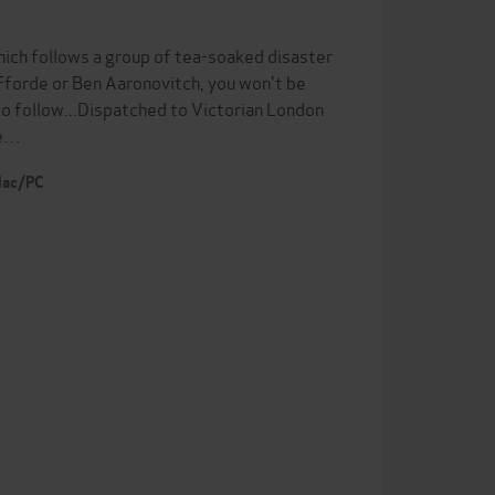
hich follows a group of tea-soaked disaster
 Fforde or Ben Aaronovitch, you won't be
 to follow...Dispatched to Victorian London
he…
 Mac/PC