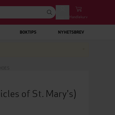
Logg inn
Handlekurv
BOKTIPS
NYHETSBREV
Lukk
×
HOES
icles of St. Mary's)