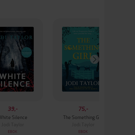
39,-
75,-
White Silence
The Something Girl
The G
Jodi Taylor
Jodi Taylor
EBOK
EBOK