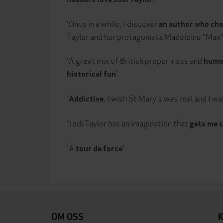
'Once in a while, I discover
an author who ch
Taylor and her protagonista Madeleine "Max
'A great mix of British proper-ness and
humou
'
historical fun
'
I wish St Mary's was real and I was
Addictive.
'Jodi Taylor has an imagination that
gets me 
'A
tour de force'
OM OSS