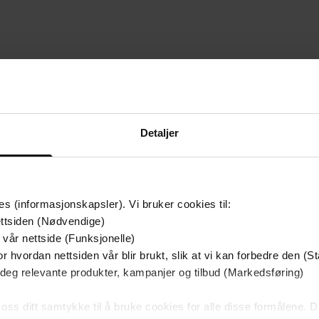
mium
Premium
Detaljer
g på tilbud
es (informasjonskapsler). Vi bruker cookies til:
ttsiden (Nødvendige)
 vår nettside (Funksjonelle)
r hvordan nettsiden vår blir brukt, slik at vi kan forbedre den (St
 deg relevante produkter, kampanjer og tilbud (Markedsføring)
 oss ditt samtykke til å bruke cookies for alle disse formålene. D