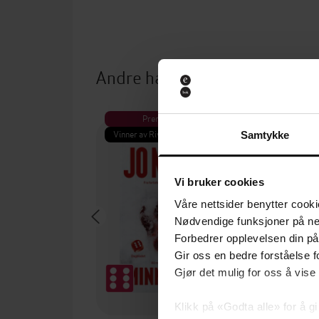
Andre har også kjøpt
Premium
Pre
Vinner av Rivertonprisen
Første gan
Samtykke
Vi bruker cookies
Våre nettsider benytter cooki
Nødvendige funksjoner på ne
Forbedrer opplevelsen din på
Gir oss en bedre forståelse fo
Gjør det mulig for oss å vise
Klikk på «Godta alle» for å gi