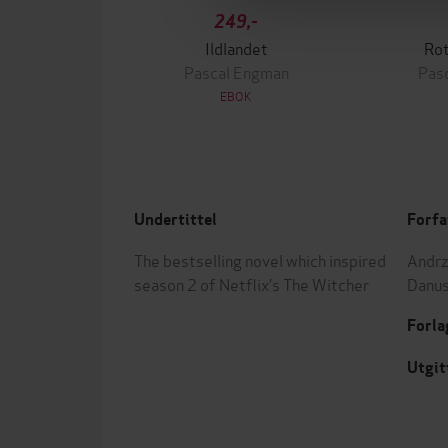
249,-
Ildlandet
Ro
Pascal Engman
Pas
EBOK
Undertittel
Forfa
The bestselling novel which inspired
Andrz
season 2 of Netflix’s The Witcher
Danus
Forla
Utgit