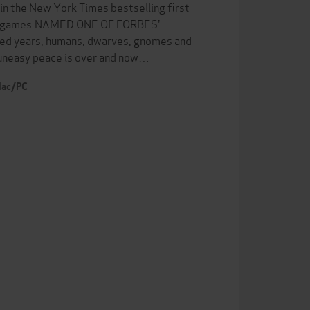
s in the New York Times bestselling first
video games.NAMED ONE OF FORBES'
d years, humans, dwarves, gnomes and
e uneasy peace is over and now…
 Mac/PC