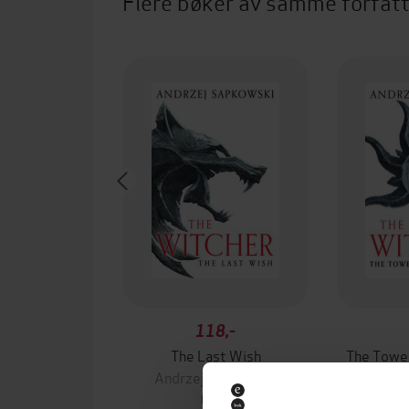
Flere bøker av samme forfat
118,-
The Last Wish
The Tower
Andrzej Sapkowski
Andrz
EBOK