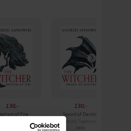
130,-
130,-
aptism of Fire
Sword of Destiny
rzej Sapkowski
Andrzej Sapkowski
EBOK
EBOK