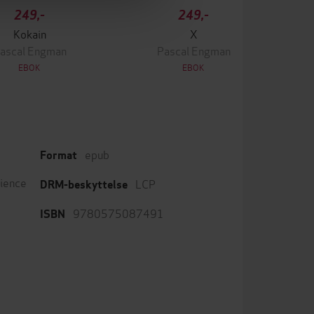
249,-
249,-
Kokain
X
ascal Engman
Pascal Engman
EBOK
EBOK
epub
Format
cience
LCP
DRM-beskyttelse
9780575087491
ISBN