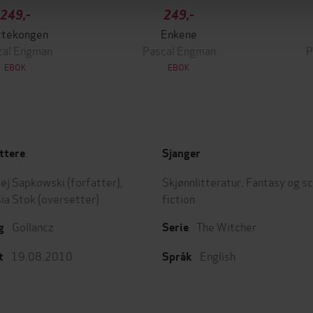
249,-
249,-
ttekongen
Enkene
cal Engman
Pascal Engman
P
EBOK
EBOK
ttere
Sjanger
ej Sapkowski
(forfatter),
Skjønnlitteratur
,
Fantasy og s
ia Stok
(oversetter)
fiction
Gollancz
The Witcher
g
Serie
19.08.2010
English
t
Språk