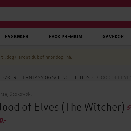
FAGBØKER
EBOK PREMIUM
GAVEKORT
 til deg i landet du befinner deg i nå.
EBØKER
FANTASY OG SCIENCE FICTION
BLOOD OF ELVE
rzej Sapkowski
lood of Elves
(The Witcher)
0,-