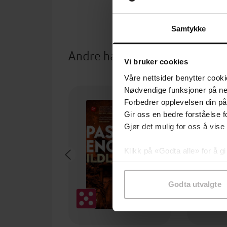
Samtykke
Andre har også kjøpt
Vi bruker cookies
Våre nettsider benytter cooki
Nødvendige funksjoner på ne
Forbedrer opplevelsen din på
Gir oss en bedre forståelse fo
Gjør det mulig for oss å vise
Klikk på «Godta alle» for å gi
samtykke til spesifikke formå
Godta utvalgte