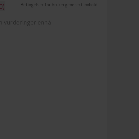
Betingelser for brukergenerert innhold
0)
n vurderinger ennå