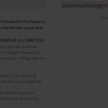
Leservurderinger
(
Inge
of the world in his hands in
in the Witcher series that
ERIES OF ALL TIME 2024
rves, gnomes and elves
have changed, the uneasy
nce again - killing their own
ophecy, Ciri, surviving
 abilities can change the
ralt the Witcher must
hild for her destructive