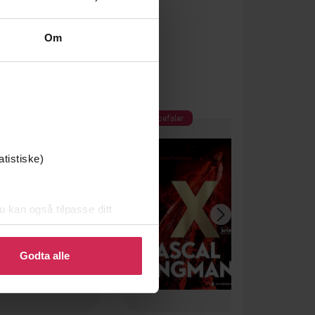
Om
Vi anbefaler
atistiske)
u kan også tilpasse ditt
 eller endre ditt samtykke.
Godta alle