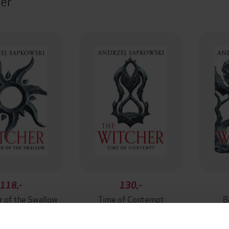
ter
118,-
130,-
 of the Swallow
Time of Contempt
B
ej Sapkowski
Andrzej Sapkowski
And
EBOK
EBOK