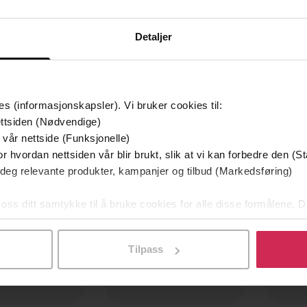
Detaljer
es (informasjonskapsler). Vi bruker cookies til:
ttsiden (Nødvendige)
 vår nettside (Funksjonelle)
r hvordan nettsiden vår blir brukt, slik at vi kan forbedre den (St
 deg relevante produkter, kampanjer og tilbud (Markedsføring)
 oss ditt samtykke til å bruke cookies for alle disse formålene. D
l ved å klikke på «Tilpass». Du kan når som helst trekke tilbake
Tilpass