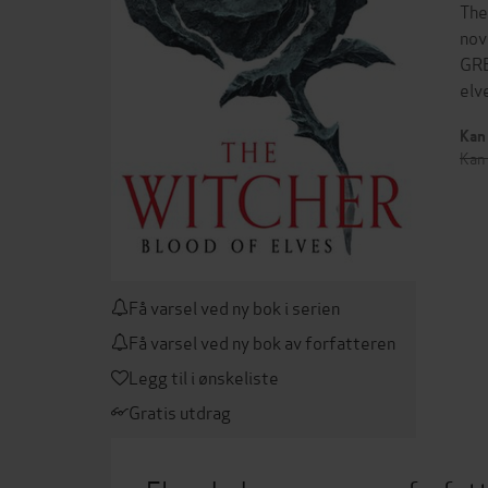
The
nov
GRE
elv
Kan 
Kan 
Få varsel ved ny bok i serien
Få varsel ved ny bok av forfatteren
Legg til i ønskeliste
Gratis utdrag