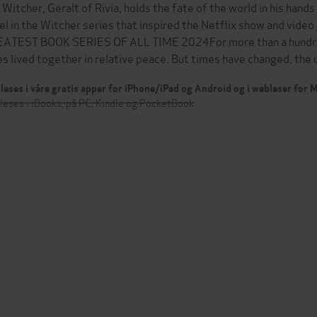
 Witcher, Geralt of Rivia, holds the fate of the world in his hand
el in the Witcher series that inspired the Netflix show and 
ATEST BOOK SERIES OF ALL TIME 2024For more than a hundre
es lived together in relative peace. But times have changed, th
leses i våre gratis apper for iPhone/iPad og Android og i webleser for
leses i iBooks, på PC, Kindle og PocketBook