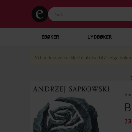
EBØKER
LYDBØKER
Vi har dessverre ikke tillatelse til å selge boken
And
B
13