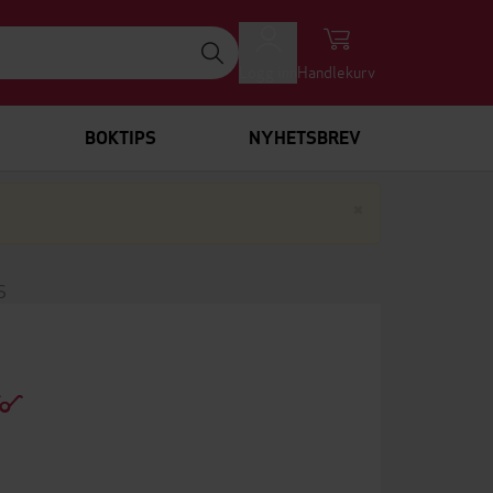
Logg inn
Handlekurv
BOKTIPS
NYHETSBREV
Lukk
×
S