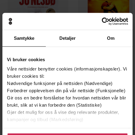
Samtykke
Detaljer
Om
Vi bruker cookies
Våre nettsider benytter cookies (informasjonskapsler). Vi
199,-
249,-
bruker cookies til:
Minnesota
Ingen
Nødvendige funksjoner på nettsiden (Nødvendige)
Jo Nesbø
Pascal Engman
Forbedrer opplevelsen din på vår nettside (Funksjonelle)
EBOK
EBOK
Gir oss en bedre forståelse for hvordan nettsiden vår blir
brukt, slik at vi kan forbedre den (Statistiske)
Gjør det mulig for oss å vise deg relevante produkter,
kampanjer og tilbud (Markedsføring)
A Stormlight Archive Novella
Undertittel
Klikk på «Godta alle» for å gi oss ditt samtykke til å