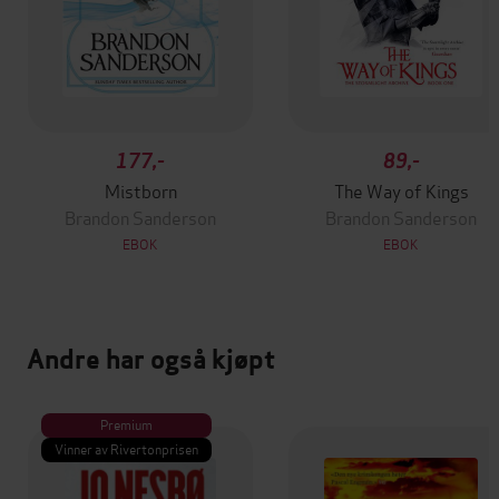
177,-
89,-
Mistborn
The Way of Kings
Brandon Sanderson
Brandon Sanderson
EBOK
EBOK
Andre har også kjøpt
Premium
Vinner av Rivertonprisen