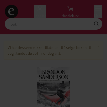
Logg inn
Handlekurv
Meny
Lu
×
Vi har dessverre ikke tillatelse til å selge boken til
deg i landet du befinner deg i nå.