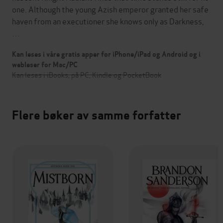
one. Although the young Azish emperor granted her safe
haven from an executioner she knows only as Darkness,
…
Kan leses i våre gratis apper for iPhone/iPad og Android og i
webleser for Mac/PC
Kan leses i iBooks, på PC, Kindle og PocketBook
Flere bøker av samme forfatter