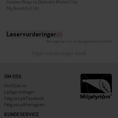
Sixteen Ways to Defend a Walled City
My Beautiful Life
Leservurderinger
(0)
Betingelser for brukergenerert innhold
Ingen vurderinger ennå
OM OSS
Om Ebok.no
Ledige stillinger
Følg oss på Facebook
Følg oss på Instagram
KUNDESERVICE