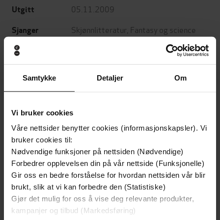
05.11.2009
Utgitt
Skjønnlitteratur
,
Fantasy og science
Sjanger
fiction
Engineer Trilogy
Serie
Samtykke
Detaljer
Om
English
Språk
epub
Format
Vi bruker cookies
LCP
DRM-
Våre nettsider benytter cookies (informasjonskapsler). Vi
beskyttelse
bruker cookies til:
Nødvendige funksjoner på nettsiden (Nødvendige)
9780748113873
ISBN
Forbedrer opplevelsen din på vår nettside (Funksjonelle)
Gir oss en bedre forståelse for hvordan nettsiden vår blir
brukt, slik at vi kan forbedre den (Statistiske)
Om boken
Gjør det mulig for oss å vise deg relevante produkter,
kampanjer og tilbud (Markedsføring)