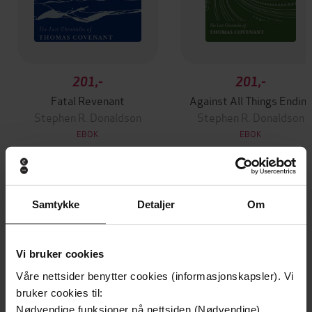
201,-
201,-
Fatal Revenant
Against All Things Endin
Stephen R. Donaldson
Stephen R. Donaldson
EBOK
EBOK
Andre har også kjøpt
Samtykke
Detaljer
Om
Premium
Premium
Vi bruker cookies
Vinner av Rivertonprisen
Første gang på tilbud
Våre nettsider benytter cookies (informasjonskapsler). Vi
bruker cookies til:
Nødvendige funksjoner på nettsiden (Nødvendige)