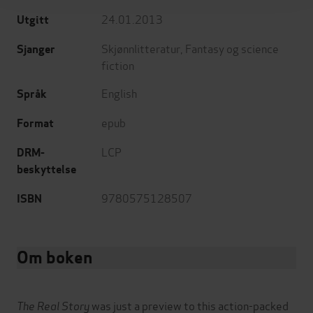
24.01.2013
Utgitt
Skjønnlitteratur
,
Fantasy og science
Sjanger
fiction
English
Språk
epub
Format
LCP
DRM-
beskyttelse
9780575128507
ISBN
Om boken
The Real Story
was just a preview to this action-packed