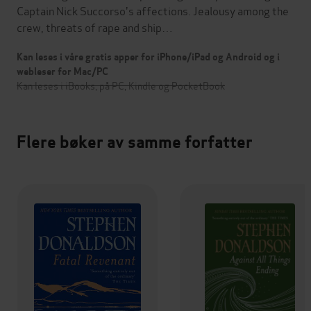
Captain Nick Succorso's affections. Jealousy among the
crew, threats of rape and ship…
Kan leses i våre gratis apper for iPhone/iPad og Android og i
webleser for Mac/PC
Kan leses i iBooks, på PC, Kindle og PocketBook
Flere bøker av samme forfatter